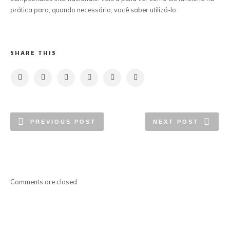
prática para, quando necessário, você saber utilizá-lo.
SHARE THIS
PREVIOUS POST
NEXT POST
Comments are closed.