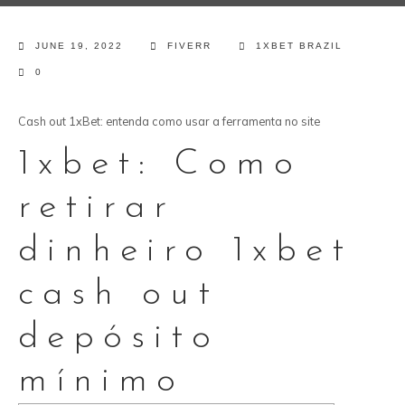
JUNE 19, 2022
FIVERR
1XBET BRAZIL
0
Cash out 1xBet: entenda como usar a ferramenta no site
1xbet: Como
retirar
dinheiro 1xbet
cash out
depósito
mínimo