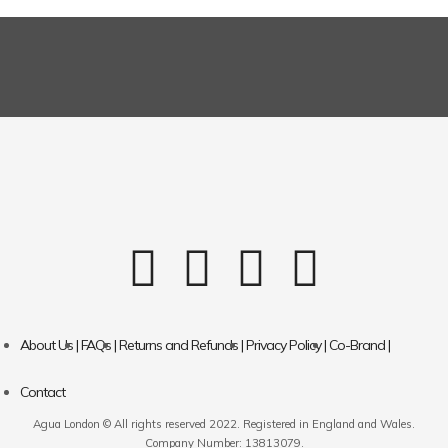
About Us |
FAQs |
Returns and Refunds |
Privacy Policy |
Co-Brand |
Contact
Agua London © All rights reserved 2022. Registered in England and Wales.
Company Number: 13813079.