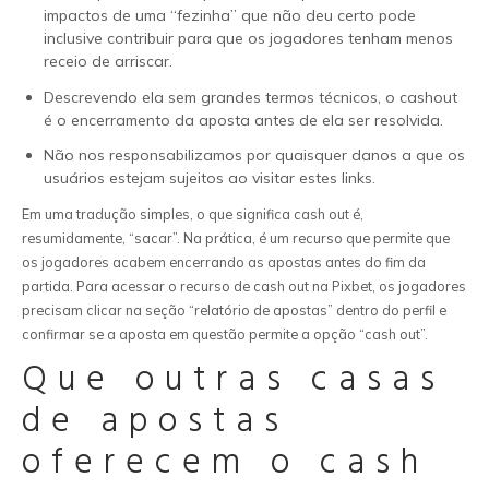
impactos de uma “fezinha” que não deu certo pode
inclusive contribuir para que os jogadores tenham menos
receio de arriscar.
Descrevendo ela sem grandes termos técnicos, o cashout
é o encerramento da aposta antes de ela ser resolvida.
Não nos responsabilizamos por quaisquer danos a que os
usuários estejam sujeitos ao visitar estes links.
Em uma tradução simples, o que significa cash out é,
resumidamente, “sacar”. Na prática, é um recurso que permite que
os jogadores acabem encerrando as apostas antes do fim da
partida. Para acessar o recurso de cash out na Pixbet, os jogadores
precisam clicar na seção “relatório de apostas” dentro do perfil e
confirmar se a aposta em questão permite a opção “cash out”.
Que outras casas
de apostas
oferecem o cash