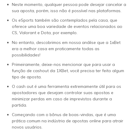
Neste momento, qualquer pessoa pode desejar cancelar a
sua aposta, porém, isso não é possível nas plataformas.
Os eSports também são contemplados pela casa, que
oferece uma boa variedade de eventos relacionados ao
CS, Valorant e Dota, por exemplo.
No entanto, descobrimos em nossa análise que a 1xBet
era a melhor casa em praticamente todas as
possibilidades!
Primeiramente, deixe-nos mencionar que para usar a
função de cashout da 1XBet, você precisa ter feito algum
tipo de aposta.
O cash out é uma ferramenta extremamente útil para os
apostadores que desejam controlar suas apostas e
minimizar perdas em caso de imprevistos durante a
partida.
Começando com o bônus de boas-vindas, que é uma
prática comum na indústria de apostas online para atrair
novos usuários.