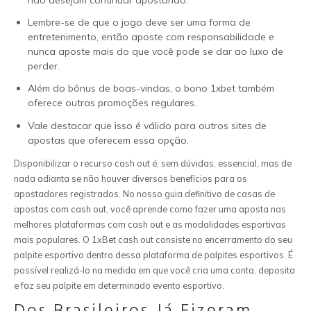
não desejam continuar apostando.
Lembre-se de que o jogo deve ser uma forma de
entretenimento, então aposte com responsabilidade e
nunca aposte mais do que você pode se dar ao luxo de
perder.
Além do bônus de boas-vindas, o bono 1xbet também
oferece outras promoções regulares.
Vale destacar que isso é válido para outros sites de
apostas que oferecem essa opção.
Disponibilizar o recurso cash out é, sem dúvidas, essencial, mas de
nada adianta se não houver diversos benefícios para os
apostadores registrados. No nosso guia definitivo de casas de
apostas com cash out, você aprende como fazer uma aposta nas
melhores plataformas com cash out e as modalidades esportivas
mais populares. O 1xBet cash out consiste no encerramento do seu
palpite esportivo dentro dessa plataforma de palpites esportivos. É
possível realizá-lo na medida em que você cria uma conta, deposita
e faz seu palpite em determinado evento esportivo.