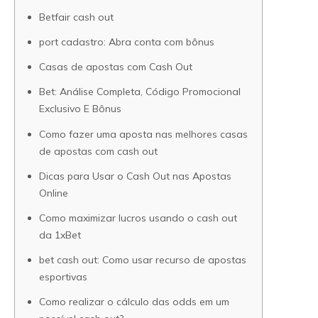
Betfair cash out
port cadastro: Abra conta com bônus
Casas de apostas com Cash Out
Bet: Análise Completa, Código Promocional
Exclusivo E Bônus
Como fazer uma aposta nas melhores casas
de apostas com cash out
Dicas para Usar o Cash Out nas Apostas
Online
Como maximizar lucros usando o cash out
da 1xBet
bet cash out: Como usar recurso de apostas
esportivas
Como realizar o cálculo das odds em um