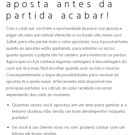
aposta antes da
partida acabar!
Com o cash out, você tem a oportunidade de parar sua aposta e
pegar um valor percentual oferecido a você pelo site, neste caso
1xBet, para não perder todo o valor apostado. Isso é possível tanto
quanto as apostas estão ganhando, para adiantar os lucros,
quanto quando o palpite não foi certeiro, para minimizar as perdas.
Agora que você já conhece algumas vantagens e desvantagens do
cash out, fica mais fácil escolher quando usar ou não o recurso.
Consequentemente, o leque de possibilidades para resolver as
apostas fica ainda maior. A ferramenta está disponível nas
principais partidas, e o cálculo do valor recebido vai variar
dependendo das odds do momento.
Quantas vezes você apostou em um time para ganhar e o
mesmo acabou não tendo um bom desempenho naquela
partida?
Se você é um cliente novo no site, poderá contar com um
bônus de boas-vindas.