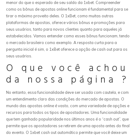
menor do que o esperado de seu saldo da 1xbet. Compreender
como os bônus de apostas online funcionam é fundamental para se
tirar o máximo proveito deles. O 1xBet, como muitas outras
plataformas de apostas, oferece vários bônus e promoções para
seus usuários, tanto para novos clientes quanto para aqueles já
estabelecidos. Vamos entender como esses bônus funcionam, tendo
o mercado brasileiro como exemplo. A resposta curta para a
pergunta inicial é sim, o 1xBet oferece a opção de cash out para os
seus usuários.
O que você achou
da nossa página ?
No entanto, essa funcionalidade deve ser usada com cautela, e com
um entendimento claro das condições do mercado de apostas. O
mundo das apostas online é vasto, com uma variedade de opções e
recursos para todos os tipos de apostadores. Uma funcionalidade
que tem ganhado popularidade nos últimos anos é o “cash out”, que
permite que os apostadores se retirem de uma aposta antes do final
do evento. O 1xbet cash out automático permite que você deixe um