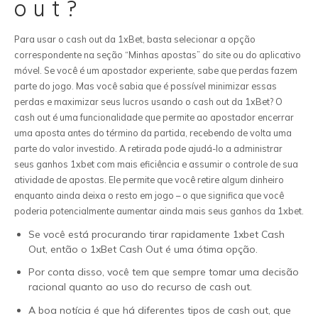
out?
Para usar o cash out da 1xBet, basta selecionar a opção
correspondente na seção “Minhas apostas” do site ou do aplicativo
móvel. Se você é um apostador experiente, sabe que perdas fazem
parte do jogo. Mas você sabia que é possível minimizar essas
perdas e maximizar seus lucros usando o cash out da 1xBet? O
cash out é uma funcionalidade que permite ao apostador encerrar
uma aposta antes do término da partida, recebendo de volta uma
parte do valor investido. A retirada pode ajudá-lo a administrar
seus ganhos 1xbet com mais eficiência e assumir o controle de sua
atividade de apostas. Ele permite que você retire algum dinheiro
enquanto ainda deixa o resto em jogo – o que significa que você
poderia potencialmente aumentar ainda mais seus ganhos da 1xbet.
Se você está procurando tirar rapidamente 1xbet Cash
Out, então o 1xBet Cash Out é uma ótima opção.
Por conta disso, você tem que sempre tomar uma decisão
racional quanto ao uso do recurso de cash out.
A boa notícia é que há diferentes tipos de cash out, que