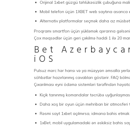
Orijinal 1xbet güzgü təhlükəsizlik çubuğuna mali
Mobil telefon üçün 1XBET web saytına asanca end
Alternativ platformalar seçmək daha az müsbət e
Proqramı smartfon üçün yükləmək qərarına gəlsəniz,
Çox məqsədlər üçün geri çəkilmə həddi 1 ilə 20 ma
Bet Azerbayca
iOS
Pulsuz mərc hər hansı və ya müəyyən əmsalla yerləşdi
söhbətlər hazırlanmış cavabları göstərir. FAQ bölmə
Çıxarılması eyni ödəmə sistemləri tərəfindən həyata k
Kiçik tanınmış komandalar təcrübə uyğunlaşması 
Daha xoş bir oyun üçün mehriban bir atmosferi t
Rəsmi sayt 1xbet açılmırsa, idmana bahis etmək 
1xBet, mobil uygulamadaki ən əskiksiz bahis sayt