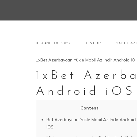
JUNE 19, 2022
FIVERR
1XBET AZ
1xBet Azerbaycan Yükle Mobil Az Indir Android iO
1xBet Azerb
Android iOS
Content
Bet Azerbaycan Yükle Mobil Az Indir Android
iOS