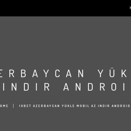
HO
ERBAYCAN YÜ
 INDIR ANDROI
OME
1XBET AZERBAYCAN YÜKLE MOBIL AZ INDIR ANDROID