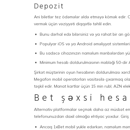
Depozit
Ani biletlər tez ödəmələr əldə etməyə kömək edir. O
vermək üçün vəziyyəti diqqətlə təhlil edin.
Bunu dərhal edə bilərsiniz və ya rahat bir an gö
Populyar iOS və ya Android əməliyyat sistemləri 
Bu sadəcə cihazınızın naməlum mənbələrdən yükl
Minimum hesab doldurulmasının məbləği 50-dir A
Şirkət müştərinin oyun hesabının doldurulması xərcl
Megafon mobil operatorları vasitəsilə çıxarmaq ol
təşkil edir. Manat kartlar üçün 15 min rubl, AZN elek
Bet şəxsi hesa
Alternativ platformalar seçmək daha az müsbət emo
telefonunuzdan daxil olmağa ehtiyac yoxdur. Giriş say
Ancaq 1xBet mobil yukle edərkən, naməlum mənbə