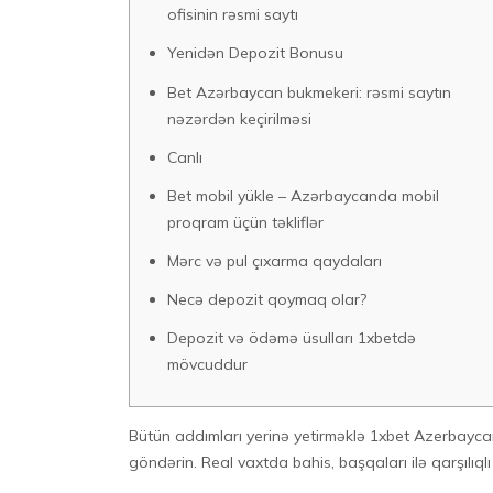
ofisinin rəsmi saytı
Yenidən Depozit Bonusu
Bet Azərbaycan bukmekeri: rəsmi saytın
nəzərdən keçirilməsi
Canlı
Bet mobil yükle – Azərbaycanda mobil
proqram üçün təkliflər
Mərc və pul çıxarma qaydaları
Necə depozit qoymaq olar?
Depozit və ödəmə üsulları 1xbetdə
mövcuddur
Bütün addımları yerinə yetirməklə 1xbet Azerbaycan
göndərin. Real vaxtda bahis, başqaları ilə qarşılıql