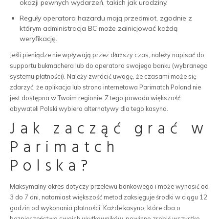
okazji pewnych wydarzeń, takich jak urodziny.
Reguły operatora hazardu mają przedmiot, zgodnie z
którym administracja BC może zainicjować każdą
weryfikację.
Jeśli pieniądze nie wpływają przez dłuższy czas, należy napisać do
supportu bukmachera lub do operatora swojego banku (wybranego
systemu płatności). Należy zwrócić uwagę, że czasami może się
zdarzyć, że aplikacja lub strona internetowa Parimatch Poland nie
jest dostępna w Twoim regionie. Z tego powodu większość
obywateli Polski wybiera alternatywy dla tego kasyna.
Jak zacząć grać w
Parimatch
Polska?
Maksymalny okres dotyczy przelewu bankowego i może wynosić od
3 do 7 dni, natomiast większość metod zaksięguje środki w ciągu 12
godzin od wykonania płatności. Każde kasyno, które dba o
bezpieczeństwo swoich użytkowników, powinno zrobić wszystko,