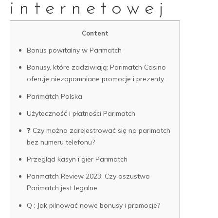
internetowej
Content
Bonus powitalny w Parimatch
Bonusy, które zadziwiają: Parimatch Casino
oferuje niezapomniane promocje i prezenty
Parimatch Polska
Użyteczność i płatności Parimatch
❓ Czy można zarejestrować się na parimatch
bez numeru telefonu?
Przegląd kasyn i gier Parimatch
Parimatch Review 2023: Czy oszustwo
Parimatch jest legalne
Q : Jak pilnować nowe bonusy i promocje?