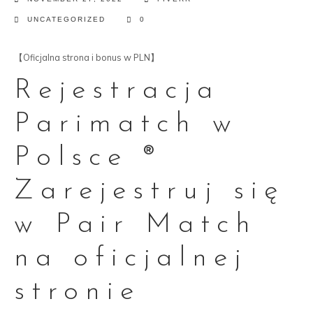
UNCATEGORIZED
0
【Oficjalna strona i bonus w PLN】
Rejestracja
Parimatch w
Polsce ®
Zarejestruj się
w Pair Match
na oficjalnej
stronie