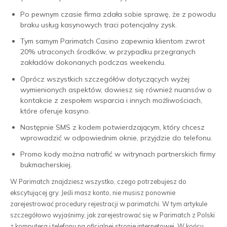
Po pewnym czasie firma zdała sobie sprawę, że z powodu
braku usług kasynowych traci potencjalny zysk.
Tym samym Parimatch Casino zapewnia klientom zwrot
20% utraconych środków, w przypadku przegranych
zakładów dokonanych podczas weekendu.
Oprócz wszystkich szczegółów dotyczących wyżej
wymienionych aspektów, dowiesz się również nuansów o
kontakcie z zespołem wsparcia i innych możliwościach,
które oferuje kasyno.
Następnie SMS z kodem potwierdzającym, który chcesz
wprowadzić w odpowiednim oknie, przyjdzie do telefonu.
Promo kody można natrafić w witrynach partnerskich firmy
bukmacherskiej.
W Parimatch znajdziesz wszystko, czego potrzebujesz do
ekscytującej gry. Jeśli masz konto, nie musisz ponownie
zarejestrować procedury rejestracji w parimatchi. W tym artykule
szczegółowo wyjaśnimy, jak zarejestrować się w Parimatch z Polski
z komputera i telefonu na oficjalnej stronie internetowej. W końcu