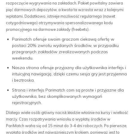
rozpoczęcie wygrywania na zakładach. Pakiet powitalny zawiera
pięć darmowych depozytów, a kwota ta wzrasta wraz z kolejnymi
wpłatami. Dodatkowo, istnieje możliwość regularnego (nawet
cotygodniowego) otrzymywania spersonalizowanego kodu
promocyjnego na darmowe zakłady (freebets).
Parimatch oferuje swoim graczom ciekawą ofertę w
postaci 20% zwrotu wydanych środków, w przypadku
przegranych zakładów zrealizowanych podczas
weekendu.
Nasza strona oferuje przyjazny dla użytkownika interfejs i
intuicyjną nawigację, dzięki czemu sesja gry jest przyjemna
i beztroska.
Strona i interfejs Parimatch com są proste i przyjazne dla
użytkownika, bez skomplikowanych wymagań
rejestracyjnych.
Dlatego wiele osób główny nacisk kładzie właśnie na kursy i wielkość
marży. Czas rozpatrywania wniosku o wypłatę środków w
PariMatch waha się od 15 minut do 3-4 dni roboczych. Po pierwsze,
wypłata środków jest najważniejszym krokiem, ponieważ jest to