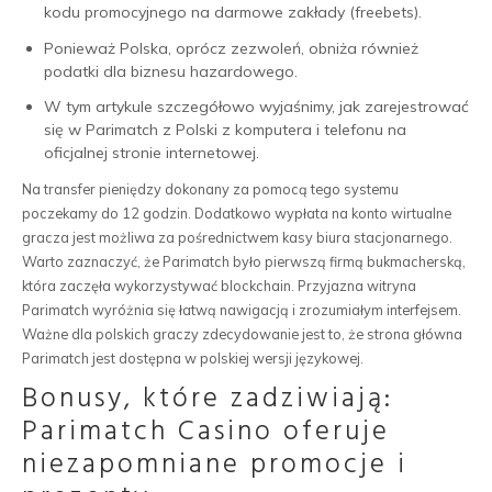
kodu promocyjnego na darmowe zakłady (freebets).
Ponieważ Polska, oprócz zezwoleń, obniża również
podatki dla biznesu hazardowego.
W tym artykule szczegółowo wyjaśnimy, jak zarejestrować
się w Parimatch z Polski z komputera i telefonu na
oficjalnej stronie internetowej.
Na transfer pieniędzy dokonany za pomocą tego systemu
poczekamy do 12 godzin. Dodatkowo wypłata na konto wirtualne
gracza jest możliwa za pośrednictwem kasy biura stacjonarnego.
Warto zaznaczyć, że Parimatch było pierwszą firmą bukmacherską,
która zaczęła wykorzystywać blockchain. Przyjazna witryna
Parimatch wyróżnia się łatwą nawigacją i zrozumiałym interfejsem.
Ważne dla polskich graczy zdecydowanie jest to, że strona główna
Parimatch jest dostępna w polskiej wersji językowej.
Bonusy, które zadziwiają:
Parimatch Casino oferuje
niezapomniane promocje i