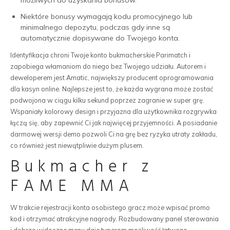
Niektóre bonusy wymagają kodu promocyjnego lub
minimalnego depozytu, podczas gdy inne są
automatycznie dopisywane do Twojego konta.
Identyfikacja chroni Twoje konto bukmacherskie Parimatch i
zapobiega włamaniom do niego bez Twojego udziału. Autorem i
deweloperem jest Amatic, największy producent oprogramowania
dla kasyn online. Najlepsze jest to, że każda wygrana może zostać
podwojona w ciągu kilku sekund poprzez zagranie w super grę.
Wspaniały kolorowy design i przyjazna dla użytkownika rozgrywka
łączą się, aby zapewnić Ci jak najwięcej przyjemności. A posiadanie
darmowej wersji demo pozwoli Ci na grę bez ryzyka utraty zakładu,
co również jest niewątpliwie dużym plusem.
Bukmacher z
FAME MMA
W trakcie rejestracji konta osobistego gracz może wpisać promo
kod i otrzymać atrakcyjne nagrody. Rozbudowany panel sterowania
i dobrze widoczne menu daje typerom możliwość łatwego