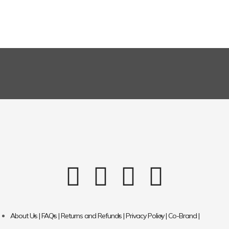
About Us |
FAQs |
Returns and Refunds |
Privacy Policy |
Co-Brand |