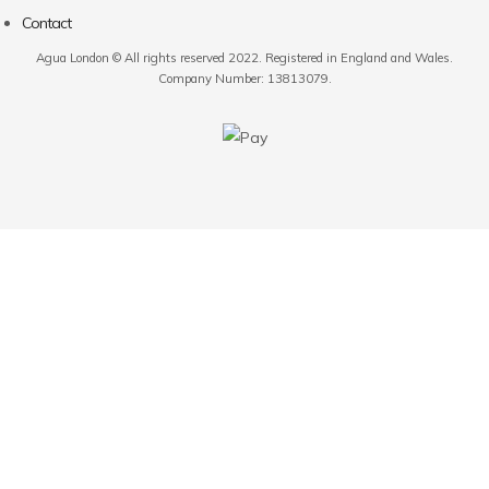
Contact
Agua London © All rights reserved 2022. Registered in England and Wales.
Company Number: 13813079.