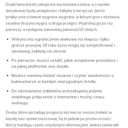
Dzięki temu każda załoga ma wyrównane szanse, a o wyniku
decydować będą umiejętności i taktyka a nie sprzęt. Jest to
praktycznie schemat wygrana-wygrana, w którym gracz obstawia,
że jedna drużyna wygra, a druga przegra. Wypróbuj go po raz
pierwszy, a następnie zainwestuj pierwsze 50 złotych.
Witryna ma ograniczenie wiekowe na miejscu i tylko
gracze powyżej 18 roku życia mogą się zarejestrować i
obstawiaj zakłady na stronie.
Po pierwsze, musisz ustalić, jakie urządzenie posiadasz i
na jakiej platformie ono działa.
Możesz samemu badać niuanse i czytać wiadomości o
bukmacherze w każdym wiarygodnym źródle.
Do obstawiania zakładów potrzebujemy jedynie
stabilnego połączenia z internetem i trochę czasu
wolnego.
Osoby, które sprzedają prognozy lub mecze, można znaleźć w
każdej sieci społecznościowej. Są to jednak po prostu oszuści,
którzy handlują często zmyślonymi informacjami. Jednocześnie nikt