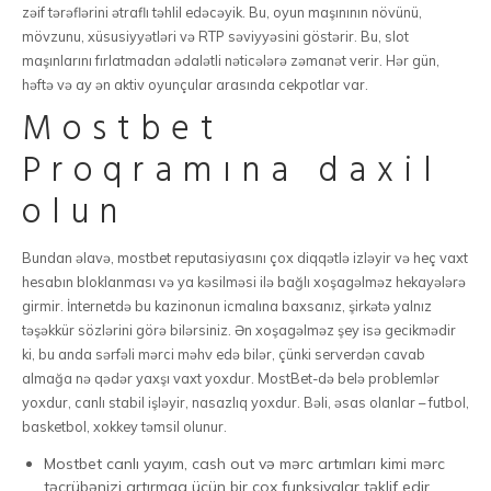
zəif tərəflərini ətraflı təhlil edəcəyik. Bu, oyun maşınının növünü,
mövzunu, xüsusiyyətləri və RTP səviyyəsini göstərir. Bu, slot
maşınlarını fırlatmadan ədalətli nəticələrə zəmanət verir. Hər gün,
həftə və ay ən aktiv oyunçular arasında cekpotlar var.
Mostbet
Proqramına daxil
olun
Bundan əlavə, mostbet reputasiyasını çox diqqətlə izləyir və heç vaxt
hesabın bloklanması və ya kəsilməsi ilə bağlı xoşagəlməz hekayələrə
girmir. İnternetdə bu kazinonun icmalına baxsanız, şirkətə yalnız
təşəkkür sözlərini görə bilərsiniz. Ən xoşagəlməz şey isə gecikmədir
ki, bu anda sərfəli mərci məhv edə bilər, çünki serverdən cavab
almağa nə qədər yaxşı vaxt yoxdur. MostBet-də belə problemlər
yoxdur, canlı stabil işləyir, nasazlıq yoxdur. Bəli, əsas olanlar – futbol,
basketbol, xokkey təmsil olunur.
Mostbet canlı yayım, cash out və mərc artımları kimi mərc
təcrübənizi artırmaq üçün bir çox funksiyalar təklif edir.