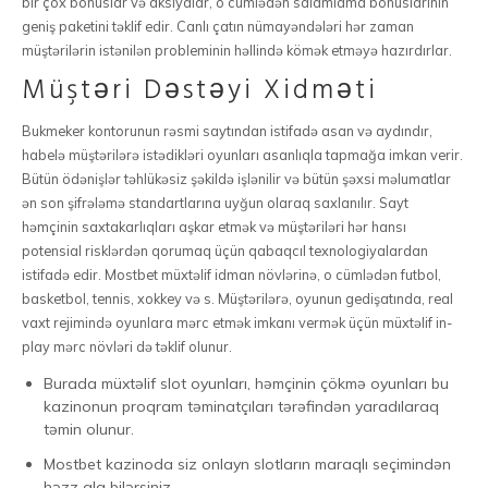
bir çox bonuslar və aksiyalar, o cümlədən salamlama bonuslarının
geniş paketini təklif edir. Canlı çatın nümayəndələri hər zaman
müştərilərin istənilən probleminin həllində kömək etməyə hazırdırlar.
Müştəri Dəstəyi Xidməti
Bukmeker kontorunun rəsmi saytından istifadə asan və aydındır,
habelə müştərilərə istədikləri oyunları asanlıqla tapmağa imkan verir.
Bütün ödənişlər təhlükəsiz şəkildə işlənilir və bütün şəxsi məlumatlar
ən son şifrələmə standartlarına uyğun olaraq saxlanılır. Sayt
həmçinin saxtakarlıqları aşkar etmək və müştəriləri hər hansı
potensial risklərdən qorumaq üçün qabaqcıl texnologiyalardan
istifadə edir. Mostbet müxtəlif idman növlərinə, o cümlədən futbol, ​​
basketbol, ​​tennis, xokkey və s. Müştərilərə, oyunun gedişatında, real
vaxt rejimində oyunlara mərc etmək imkanı vermək üçün müxtəlif in-
play mərc növləri də təklif olunur.
Burada müxtəlif slot oyunları, həmçinin çökmə oyunları bu
kazinonun proqram təminatçıları tərəfindən yaradılaraq
təmin olunur.
Mostbet kazinoda siz onlayn slotların maraqlı seçimindən
həzz ala bilərsiniz.