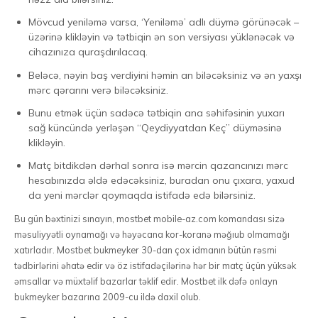
Mövcud yeniləmə varsa, ‘Yeniləmə’ adlı düymə görünəcək –
üzərinə klikləyin və tətbiqin ən son versiyası yüklənəcək və
cihazınıza quraşdırılacaq.
Beləcə, nəyin baş verdiyini həmin an biləcəksiniz və ən yaxşı
mərc qərarını verə biləcəksiniz.
Bunu etmək üçün sadəcə tətbiqin ana səhifəsinin yuxarı
sağ küncündə yerləşən “Qeydiyyatdan Keç” düyməsinə
klikləyin.
Matç bitdikdən dərhal sonra isə mərcin qazancınızı mərc
hesabınızda əldə edəcəksiniz, buradan onu çıxara, yaxud
da yeni mərclər qoymaqda istifadə edə bilərsiniz.
Bu gün bəxtinizi sınayın, mostbet mobile-az.com komandası sizə
məsuliyyətli oynamağı və həyəcana kor-koranə məğıub olmamağı
xatırladır. Mostbet bukmeyker 30-dan çox idmanın bütün rəsmi
tədbirlərini əhatə edir və öz istifadəçilərinə hər bir matç üçün yüksək
əmsallar və müxtəlif bazarlar təklif edir. Mostbet ilk dəfə onlayn
bukmeyker bazarına 2009-cu ildə daxil olub.