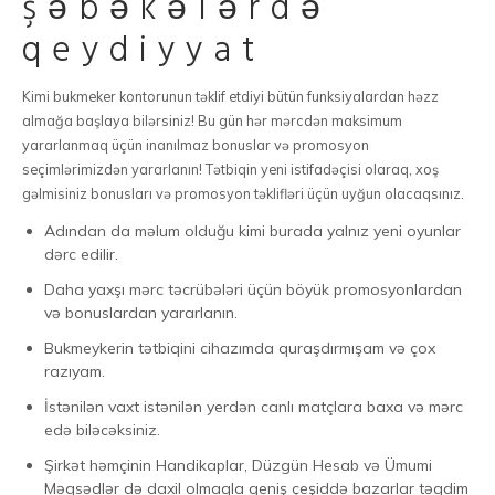
şəbəkələrdə
qeydiyyat
Kimi bukmeker kontorunun təklif etdiyi bütün funksiyalardan həzz
almağa başlaya bilərsiniz! Bu gün hər mərcdən maksimum
yararlanmaq üçün inanılmaz bonuslar və promosyon
seçimlərimizdən yararlanın! Tətbiqin yeni istifadəçisi olaraq, xoş
gəlmisiniz bonusları və promosyon təklifləri üçün uyğun olacaqsınız.
Adından da məlum olduğu kimi burada yalnız yeni oyunlar
dərc edilir.
Daha yaxşı mərc təcrübələri üçün böyük promosyonlardan
və bonuslardan yararlanın.
Bukmeykerin tətbiqini cihazımda quraşdırmışam və çox
razıyam.
İstənilən vaxt istənilən yerdən canlı matçlara baxa və mərc
edə biləcəksiniz.
Şirkət həmçinin Handikaplar, Düzgün Hesab və Ümumi
Məqsədlər də daxil olmaqla geniş çeşiddə bazarlar təqdim