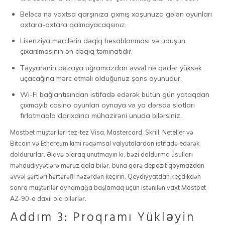
Beləcə nə vaxtsa qarşınıza çıxmış xoşunuza gələn oyunları
axtara-axtara qalmayacaqsınız.
Lisenziya mərclərin dəqiq hesablanması və uduşun
çıxarılmasının ən dəqiq təminatıdır.
Təyyarənin qəzaya uğramazdan əvvəl nə qədər yüksək
uçacağına mərc etməli olduğunuz şans oyunudur.
Wi-Fi bağlantısından istifadə edərək bütün gün yataqdan
çıxmayıb casino oyunları oynaya və ya dərsdə slotları
fırlatmaqla darıxdırıcı mühazirəni unuda bilərsiniz.
Mostbet müştəriləri tez-tez Visa, Mastercard, Skrill, Neteller və
Bitcoin və Ethereum kimi rəqəmsal valyutalardan istifadə edərək
doldururlar. Əlavə olaraq unutmayın ki, bəzi doldurma üsulları
məhdudiyyətlərə məruz qala bilər, buna görə depozit qoymazdan
əvvəl şərtləri hərtərəfli nəzərdən keçirin. Qeydiyyatdan keçdikdən
sonra müştərilər oynamağa başlamaq üçün istənilən vaxt Mostbet
AZ-90-a daxil ola bilərlər.
Addım 3: Proqramı Yükləyin