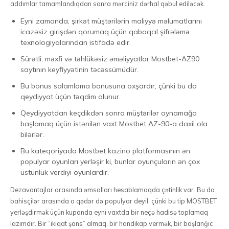
addımlar tamamlandıqdan sonra mərciniz dərhal qəbul ediləcək.
Eyni zamanda, şirkət müştərilərin maliyyə məlumatlarını
icazəsiz girişdən qorumaq üçün qabaqcıl şifrələmə
texnologiyalarından istifadə edir.
Sürətli, məxfi və təhlükəsiz əməliyyatlar Mostbet-AZ90
saytının keyfiyyətinin təcəssümüdür.
Bu bonus salamlama bonusuna oxşardır, çünki bu da
qeydiyyat üçün təqdim olunur.
Qeydiyyatdan keçdikdən sonra müştərilər oynamağa
başlamaq üçün istənilən vaxt Mostbet AZ-90-a daxil ola
bilərlər.
Bu kateqoriyada Mostbet kazino platformasının ən
populyar oyunları yerləşir ki, bunlar oyunçuların ən çox
üstünlük verdiyi oyunlardır.
Dezavantajlar arasında əmsalları hesablamaqda çətinlik var. Bu da
bahisçilər arasında o qədər də populyar deyil, çünki bu tip MOSTBET
yerləşdirmək üçün kuponda eyni vaxtda bir neçə hadisə toplamaq
lazımdır. Bir “ikiqat şans” almaq, bir handikap vermək, bir başlanğıc