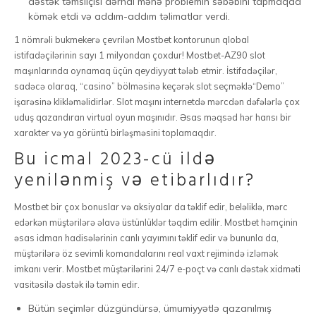
dəstək təmsilçisi dərhal mənə problemin səbəbini tapmaqda
kömək etdi və addım-addım təlimatlar verdi.
1 nömrəli bukmekerə çevrilən Mostbet kontorunun qlobal
istifadəçilərinin sayı 1 milyondan çoxdur! Mostbet-AZ90 slot
maşınlarında oynamaq üçün qeydiyyat tələb etmir. İstifadəçilər,
sadəcə olaraq, “casino” bölməsinə keçərək slot seçməklə“Demo”
işarəsinə klikləməlidirlər. Slot maşını internetdə mərcdən dəfələrlə çox
uduş qazandıran virtual oyun maşınıdır. Əsas məqsəd hər hansı bir
xarakter və ya görüntü birləşməsini toplamaqdır.
Bu icmal 2023-cü ildə
yenilənmiş və etibarlıdır?
Mostbet bir çox bonuslar və aksiyalar da təklif edir, beləliklə, mərc
edərkən müştərilərə əlavə üstünlüklər təqdim edilir. Mostbet həmçinin
əsas idman hadisələrinin canlı yayımını təklif edir və bununla da,
müştərilərə öz sevimli komandalarını real vaxt rejimində izləmək
imkanı verir. Mostbet müştərilərini 24/7 e-poçt və canlı dəstək xidməti
vasitəsilə dəstək ilə təmin edir.
Bütün seçimlər düzgündürsə, ümumiyyətlə qazanılmış