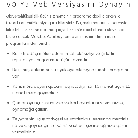
Və Ya Veb Versiyasını Oynayın
Əlavə təhlükəsizlik üçün siz həmçinin proqrama daxil olarkən iki
faktorlu autentifikasiya qura bilərsiniz. Bu, məlumatlarınızı potensial
kibertəhlükələrdən qorumaq üçün hər dəfə daxil olanda əlavə kod
tələb edəcək. Mostbet Azərbaycanda ən məşhur idman mərc
proqramlarından biridir.
Bu, istifadəçi məlumatlarının təhlükəsizliyi və şirkətin
reputasiyasını qorumaq üçün lazımdır.
Bəli, müştərilərin pulsuz yükləyə biləcəyi öz mobil proqramı
var.
Yəni, mərc qoyan qazanmaq istədiyi hər 10 manat üçün 11
manat mərc qoymalıdır.
Qumar oyunçususunuzsa və kart oyunlarını sevirsinizsə,
oynamağa çalışın.
Təyyarənin uçuş tarixçəsi və statistikası əsasında mərcinizi
nə vaxt qoyacağınıza və nə vaxt pul çıxaracağınıza qərar
verməlisiniz.