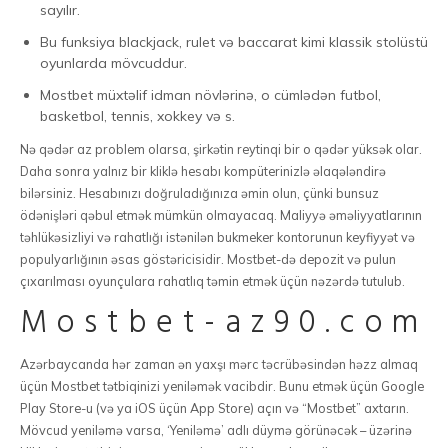
sayılır.
Bu funksiya blackjack, rulet və baccarat kimi klassik stolüstü
oyunlarda mövcuddur.
Mostbet müxtəlif idman növlərinə, o cümlədən futbol, ​​
basketbol, ​​tennis, xokkey və s.
Nə qədər az problem olarsa, şirkətin reytinqi bir o qədər yüksək olar.
Daha sonra yalnız bir kliklə hesabı kompüterinizlə əlaqələndirə
bilərsiniz. Hesabınızı doğruladığınıza əmin olun, çünki bunsuz
ödənişləri qəbul etmək mümkün olmayacaq. Maliyyə əməliyyatlarının
təhlükəsizliyi və rahatlığı istənilən bukmeker kontorunun keyfiyyət və
populyarlığının əsas göstəricisidir. Mostbet-də depozit və pulun
çıxarılması oyunçulara rahatlıq təmin etmək üçün nəzərdə tutulub.
Mostbet-az90.com
Azərbaycanda hər zaman ən yaxşı mərc təcrübəsindən həzz almaq
üçün Mostbet tətbiqinizi yeniləmək vacibdir. Bunu etmək üçün Google
Play Store-u (və ya iOS üçün App Store) açın və “Mostbet” axtarın.
Mövcud yeniləmə varsa, ‘Yeniləmə’ adlı düymə görünəcək – üzərinə