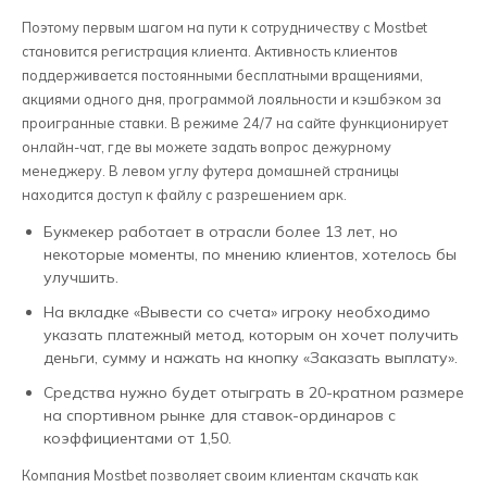
Поэтому первым шагом на пути к сотрудничеству с Mostbet
становится регистрация клиента. Активность клиентов
поддерживается постоянными бесплатными вращениями,
акциями одного дня, программой лояльности и кэшбэком за
проигранные ставки. В режиме 24/7 на сайте функционирует
онлайн-чат, где вы можете задать вопрос дежурному
менеджеру. В левом углу футера домашней страницы
находится доступ к файлу с разрешением арк.
Букмекер работает в отрасли более 13 лет, но
некоторые моменты, по мнению клиентов, хотелось бы
улучшить.
На вкладке «Вывести со счета» игроку необходимо
указать платежный метод, которым он хочет получить
деньги, сумму и нажать на кнопку «Заказать выплату».
Средства нужно будет отыграть в 20-кратном размере
на спортивном рынке для ставок-ординаров с
коэффициентами от 1,50.
Компания Mostbet позволяет своим клиентам скачать как