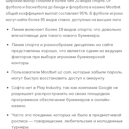
широкий выбор событий в более чем 20 видах спорта. От
футбола и баскетбола до бенди и флорбола в казино Mostbet
общий коэффициент выплат составляет 95%. В футболе игроки
могут найти более 85 видов ставок, доступных на высшие лиги.
Линия включает более 18 видов спорта, что довольно
впечатляюще для такого нового букмекера.
Линия спорта и разнообразие дисциплин на сайте
представлены хорошо, что является одним из ведущих
факторов при выборе игроками букмекерской
конторы.
Пользователи Mostbet uz com, которые забыли пароль,
могут быстро восстановить доступ к аккаунту.
Софта нет в Play Industry, так как компания Google не
разрешает распространять на своих площадках
программное обеспечение букмекеров и онлайн-
казино.
Часто это поединки, которых не было в предматчевой
росписи — товарищеские, любительские и молодежные
турниры.