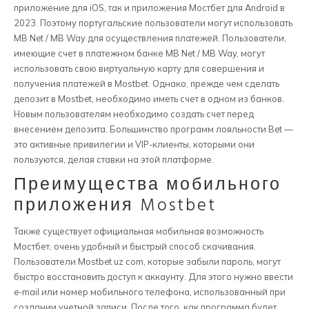
приложение для iOS, так и приложения Мостбет для Android в
2023. Поэтому португальские пользователи могут использовать
MB Net / MB Way для осуществления платежей. Пользователи,
имеющие счет в платежном банке MB Net / MB Way, могут
использовать свою виртуальную карту для совершения и
получения платежей в Mostbet. Однако, прежде чем сделать
депозит в Mostbet, необходимо иметь счет в одном из банков.
Новым пользователям необходимо создать счет перед
внесением депозита. Большинство программ лояльности Bet —
это активные привилегии и VIP-клиенты, которыми они
пользуются, делая ставки на этой платформе.
Преимущества мобильного
приложения Mostbet
Также существует официальная мобильная возможность
Мостбет, очень удобный и быстрый способ скачивания.
Пользователи Mostbet uz com, которые забыли пароль, могут
быстро восстановить доступ к аккаунту. Для этого нужно ввести
e-mail или номер мобильного телефона, использованный при
создании учетной записи. После того, как программа будет