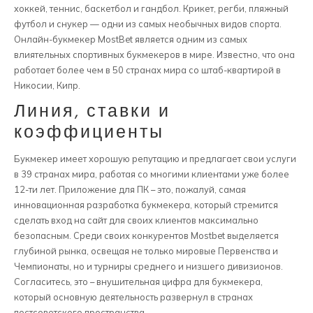
хоккей, теннис, баскетбол и гандбол. Крикет, регби, пляжный
футбол и снукер — одни из самых необычных видов спорта.
Онлайн-букмекер MostBet является одним из самых
влиятельных спортивных букмекеров в мире. Известно, что она
работает более чем в 50 странах мира со штаб-квартирой в
Никосии, Кипр.
Линия, ставки и
коэффициенты
Букмекер имеет хорошую репутацию и предлагает свои услуги
в 39 странах мира, работая со многими клиентами уже более
12-ти лет. Приложение для ПК – это, пожалуй, самая
инновационная разработка букмекера, который стремится
сделать вход на сайт для своих клиентов максимально
безопасным. Среди своих конкурентов Mostbet выделяется
глубиной рынка, освещая не только мировые Первенства и
Чемпионаты, но и турниры среднего и низшего дивизионов.
Согласитесь, это – внушительная цифра для букмекера,
который основную деятельность развернул в странах
постсоветского пространства.