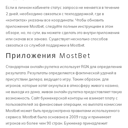
Если в личном кабинете статус запроса не меняется в течение
2 дней, необходимо связаться с техподдержкой, где в
«контактах» указаны все координаты. Чтобы обновить
приложение Mostbet, следуйте полным инструкциям в этом
обзоре, но, по сути, вы можете сделать это внутри приложения
или скачав все заново. Существует несколько способов
связаться со службой поддержки в Mostbet.
Приложения MostBet
Стандартная онлайн рулетка использует RGN для определения
результата. Результаты определяются фактической удачей в
присутствии дилера, ведущего игру. Таким образом, для
игроков, которые хотят окунуться в атмосферу живого казино,
не выходя из дома, живая онлайн рулетка предоставляет такую
возможность. Сайт букмекерской конторы не взимает плату с
пользователей за финансовые операции, но выплата комиссии
Mostbet может быть предусмотрена правилами используемого
сервиса. Mostbet была основана в 2009 году и принимает
игроков из более чем 90 стран. Букмекер принадлежит