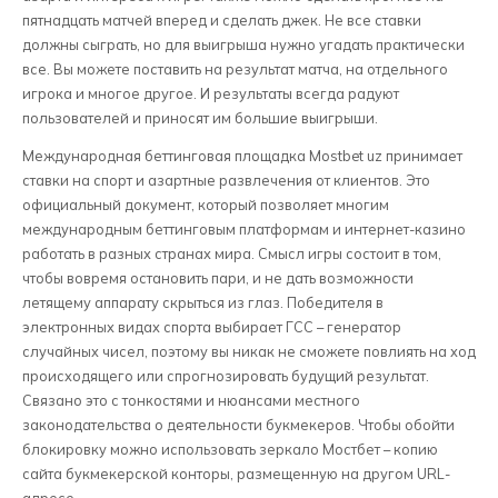
пятнадцать матчей вперед и сделать джек. Не все ставки
должны сыграть, но для выигрыша нужно угадать практически
все. Вы можете поставить на результат матча, на отдельного
игрока и многое другое. И результаты всегда радуют
пользователей и приносят им большие выигрыши.
Международная беттинговая площадка Mostbet uz принимает
ставки на спорт и азартные развлечения от клиентов. Это
официальный документ, который позволяет многим
международным беттинговым платформам и интернет-казино
работать в разных странах мира. Смысл игры состоит в том,
чтобы вовремя остановить пари, и не дать возможности
летящему аппарату скрыться из глаз. Победителя в
электронных видах спорта выбирает ГСС – генератор
случайных чисел, поэтому вы никак не сможете повлиять на ход
происходящего или спрогнозировать будущий результат.
Связано это с тонкостями и нюансами местного
законодательства о деятельности букмекеров. Чтобы обойти
блокировку можно использовать зеркало Мостбет – копию
сайта букмекерской конторы, размещенную на другом URL-