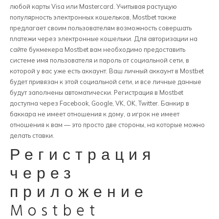
любой карты Visa или Mastercard. Учитывая растущую
популярность электронных кошельков, Mostbet также
предлагает своим пользователям возможность совершать
платежи через электронные кошельки. Для авторизации на
сайте букмекера Mostbet вам необходимо предоставить
системе имя пользователя и пароль от социальной сети, в
которой у вас уже есть аккаунт. Ваш личный аккаунт в Mostbet
будет привязан к этой социальной сети, и все личные данные
будут заполнены автоматически. Регистрация в Mostbet
доступна через Facebook, Google, VK, OK, Twitter. Банкир в
баккара не имеет отношения к дому, а игрок не имеет
отношения к вам — это просто две стороны, на которые можно
делать ставки.
Регистрация
через
приложение
Mostbet