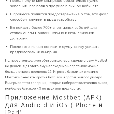
Перед получением выигрыша обязательно нужно
заполнить все поля в профиле в личном кабинете.
В процессе появится предостережение о том, что файл
способен причинить вред устройству.
Вы найдете более 700+ спортивных событий для
ставок онлайн, онлайн-казино и игры с живыми
дилерами.
После того, как вы напишите сумму, внизу увидите
предполагаемый выигрыш.
Пользователь должен обыграть дилера, сделав ставку Mostbet
на деньги. Для этого ему необходимо набрать как можно
больше очков в пределах 21. Играть в блэкджек в казино
Mostbet можно как против бота, так и против живого дилера.
Выигрывает тот соперник, который набирает количество очков,
наиболее близкое к 9 на двух или трех картах.
Приложение Mostbet (APK)
для Android и iOS (iPhone и
iPad)