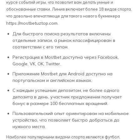
курсе событий игры, что позволит вам делать умные и
обоснованные ставки. Линия включает более 18 видов спорта,
что довольно впечатляюще для такого нового букмекера
https://mostbetuztop.com
.
Для быстрого поиска результатов включены
отдельные записи, а рынок классифицирован в
соответствии с его типом.
Регистрация в Mostbet доступна через Facebook,
Google, VK, OK, Twitter.
Приложение Mostbet для Android доступно на
португальском и английском языках.
С каждым успешным депозитом, не более одного
депозита в день, участник предложения получает
бонус в размере 100 бесплатных вращений.
Пользовательский опыт ориентирован на мобильное
устройство, что позволяет быстро добраться до
нужного места.
Наиболее популярными видами спорта являются футбол,