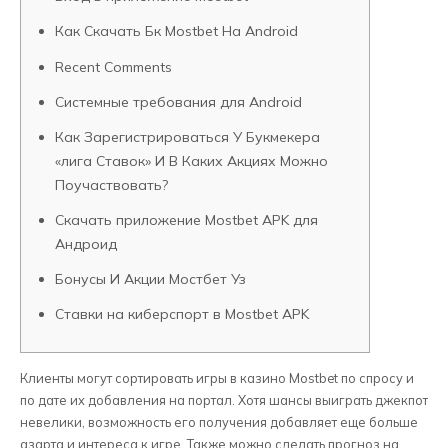
Как Скачать Бк Mostbet На Android
Recent Comments
Системные требования для Android
Как Зарегистрироваться У Букмекера
«лига Ставок» И В Каких Акциях Можно
Поучаствовать?
Скачать приложение Mostbet APK для
Андроид
Бонусы И Акции Мостбет Уз
Ставки на киберспорт в Mostbet APK
Клиенты могут сортировать игры в казино Mostbet по спросу и
по дате их добавления на портал. Хотя шансы выиграть джекпот
невелики, возможность его получения добавляет еще больше
азарта и интереса к игре. Также можно сделать прогноз на