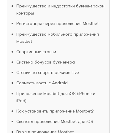
Преимущества и недостатки букмекерской
конторы
Регистрация через приложение Mostbet
Преимущества мобильного приложения
Mostbet
Спортивные ставки
Система бонусов букмекера
Ставки на спорт в режиме Live
Совместимость с Android
Приложение Mostbet для iOS (iPhone и
iPad)
Как установить приложение Mostbet?
Скачать приложение Mostbet для iOS
Вход в приложение Mostbet