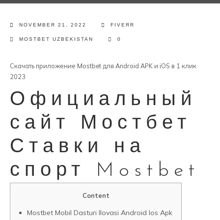
NOVEMBER 21, 2022
FIVERR
MOSTBET UZBEKISTAN
0
Скачать приложение Mostbet для Android APK и iOS в 1 клик
2023
Официальный
сайт Мостбет
Ставки на
спорт Mostbet
Content
Mostbet Mobil Dasturi Ilovasi Android Ios Apk