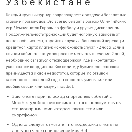
Узбекистане
Каждый крупный турнир сопровождается раздачей бесплатных
ставок и промокодов. Это всегда бывает в рамках Олимпийских
игр, Чемпионатов Европы по футболу и другим дисциплинам.
Продолжительность транзакции будет напрямую зависеть от
платежной системы, в крайних случаях (банковский перевод и
кредитная карта) платеж можно ожидать спустя 72 часа. Если в
личном кабинете статус запроса не меняется в течение 2 дней,
необходимо связаться с техподдержкой, где в «контактах»
указаны все координаты. Как видите, у букмекера есть свои
преимущества и свои недостатки, которые, по отзывам
клиентов за последний год, он старается уменьшить или
mostbet
вообще свести к минимуму
.
Заключать пари на исход спортивных событий с
МостБет удобно, независимо от того, пользуетесь вы
стационарным компьютером, планшетом или
смартфоном.
Однако следует отметить, что поддержка в чате не
доступна через приложение MostBet.