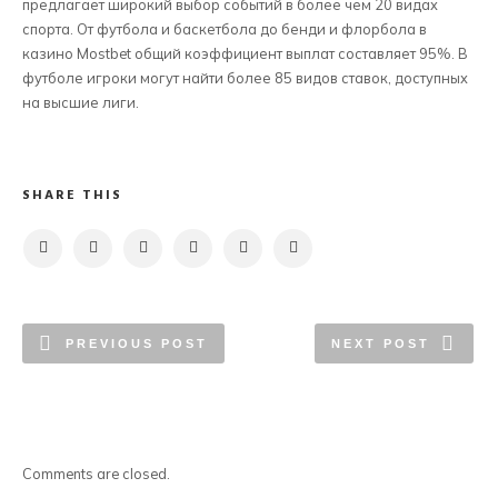
предлагает широкий выбор событий в более чем 20 видах
спорта. От футбола и баскетбола до бенди и флорбола в
казино Mostbet общий коэффициент выплат составляет 95%. В
футболе игроки могут найти более 85 видов ставок, доступных
на высшие лиги.
SHARE THIS
PREVIOUS POST
NEXT POST
Comments are closed.