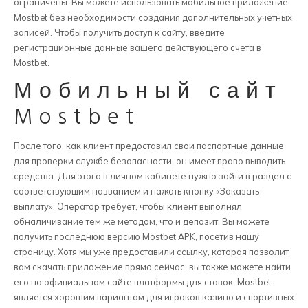
ограничены. Вы можете использовать мобильное приложение
Mostbet без необходимости создания дополнительных учетных
записей. Чтобы получить доступ к сайту, введите
регистрационные данные вашего действующего счета в
Mostbet.
Мобильный сайт
Mostbet
После того, как клиент предоставил свои паспортные данные
для проверки службе безопасности, он имеет право выводить
средства. Для этого в личном кабинете нужно зайти в раздел с
соответствующим названием и нажать кнопку «Заказать
выплату». Оператор требует, чтобы клиент выполнял
обналичивание тем же методом, что и депозит. Вы можете
получить последнюю версию Mostbet APK, посетив нашу
страницу. Хотя мы уже предоставили ссылку, которая позволит
вам скачать приложение прямо сейчас, вы также можете найти
его на официальном сайте платформы для ставок. Mostbet
является хорошим вариантом для игроков казино и спортивных