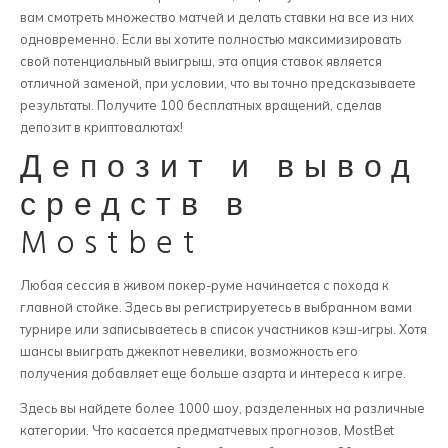
вам смотреть множество матчей и делать ставки на все из них
одновременно. Если вы хотите полностью максимизировать
свой потенциальный выигрыш, эта опция ставок является
отличной заменой, при условии, что вы точно предсказываете
результаты. Получите 100 бесплатных вращений, сделав
депозит в криптовалютах!
Депозит и вывод
средств в
Mostbet
Любая сессия в живом покер-руме начинается с похода к
главной стойке. Здесь вы регистрируетесь в выбранном вами
турнире или записываетесь в список участников кэш-игры. Хотя
шансы выиграть джекпот невелики, возможность его
получения добавляет еще больше азарта и интереса к игре.
Здесь вы найдете более 1000 шоу, разделенных на различные
категории. Что касается предматчевых прогнозов, MostBet