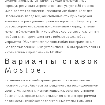
системы и кодируются прямо на входе. Букмекер имеет
хорошую репутацию и предлагает свои услуги в 39 странах
мира, работая со многими клиентами уже более 12-ти лет.
Несомненно, перед тем, как стать клиентом букмекерской
компании, игроки должны проанализировать работу ресурса
со всех сторон, определив положительные и отрицательные
моменты букмекера. Если устройство соответствует системным
требованиям, перечисленным в таблице выше, любое
устройство iOS может использовать мобильное приложение.
Все перечисленные ниже устройства iOS были протестированы
и совместимы с приложением Mostbet.
Варианты ставок
Mostbet
К сожалению, в нашей стране сделки по ставкам являются
частью игорного бизнеса, запрещенного на законодательном
уровне. Активность клиентов поддерживается постоянными
бесплатными вращениями, акциями одного дня, программой
лояльности и кэшбэком за проигранные ставки. Новичкам