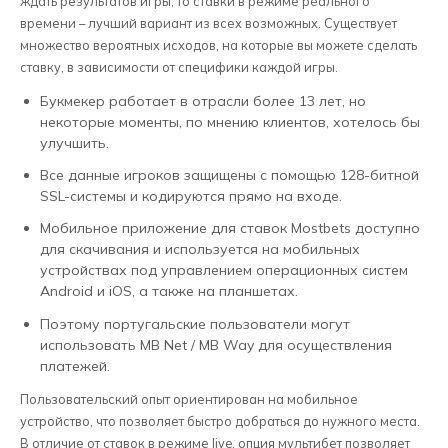
ждать результатов игры, то ставки в режиме реального
времени – лучший вариант из всех возможных. Существует
множество вероятных исходов, на которые вы можете сделать
ставку, в зависимости от специфики каждой игры.
Букмекер работает в отрасли более 13 лет, но
некоторые моменты, по мнению клиентов, хотелось бы
улучшить.
Все данные игроков защищены с помощью 128-битной
SSL-системы и кодируются прямо на входе.
Мобильное приложение для ставок Mostbets доступно
для скачивания и используется на мобильных
устройствах под управлением операционных систем
Android и iOS, а также на планшетах.
Поэтому португальские пользователи могут
использовать MB Net / MB Way для осуществления
платежей.
Пользовательский опыт ориентирован на мобильное
устройство, что позволяет быстро добраться до нужного места.
В отличие от ставок в режиме live, опция мультибет позволяет