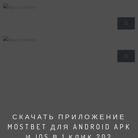
СКАЧАТЬ ПРИЛОЖЕНИЕ
MOSTBET ДЛЯ ANDROID APK
И IOS В 1 КЛИК 202