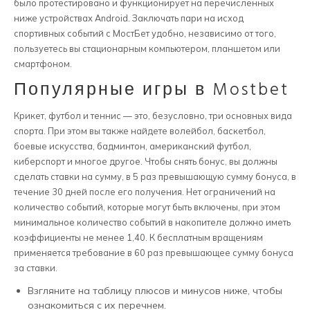
было протестировано и функционирует на перечисленных
ниже устройствах Android. Заключать пари на исход
спортивных событий с МостБет удобно, независимо от того,
пользуетесь вы стационарным компьютером, планшетом или
смартфоном.
Популярные игры в Mostbet
Крикет, футбол и теннис — это, безусловно, три основных вида
спорта. При этом вы также найдете волейбол, баскетбол,
боевые искусства, бадминтон, американский футбол,
киберспорт и многое другое. Чтобы снять бонус, вы должны
сделать ставки на сумму, в 5 раз превышающую сумму бонуса, в
течение 30 дней после его получения. Нет ограничений на
количество событий, которые могут быть включены, при этом
минимальное количество событий в накопителе должно иметь
коэффициенты не менее 1,40. К бесплатным вращениям
применяется требование в 60 раз превышающее сумму бонуса
за ставки.
Взгляните на таблицу плюсов и минусов ниже, чтобы
ознакомиться с их перечнем.