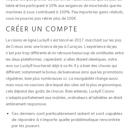
table et live participent à 10% aux exigences de mise tandis que les
machines à sous contribuent à 100%. Peu importe les gains réalisés,
vous ne pourrez pas retirer plus de 100€.
CRÉER UN COMPTE
Le casino en ligne Lucky8 s’est lancé en 2017, marchant sur les pas
de Cresus avec une licence de jeu à Curaçao. L’expérience de jeu
n’est pas trop différente et on retrouve beaucoup de similitudes entre
les deux plateformes, cependant, si elles étaient identiques, notre
avis sur Lucky8 toucherait déjà à sa fin. Il y a bien des choses qui
diffèrent; notamment le bonus de bienvenue ainsi que les promotions
régulières, bien plus nombreuses ici. La navigabilité change aussi
mais nous ne saurions dire lequel des sites est le plus ergonomique,
cela dépend des goûts de chacun. Bien entendu, Lucky8 Casino
s’adapte parfaitement aux mobiles, ordinateurs et tablettes en étant
entièrement responsive.
Ces derniers sont particulièrement aidant et sont capables
de répondre à n’importe quelle problématique rencontrée
par les joueurs.