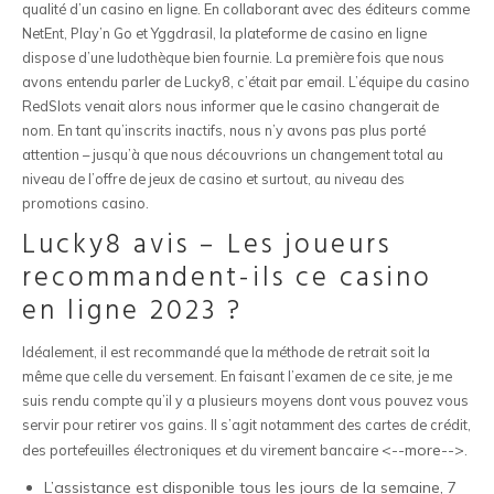
qualité d’un casino en ligne. En collaborant avec des éditeurs comme
NetEnt, Play’n Go et Yggdrasil, la plateforme de casino en ligne
dispose d’une ludothèque bien fournie. La première fois que nous
avons entendu parler de Lucky8, c’était par email. L’équipe du casino
RedSlots venait alors nous informer que le casino changerait de
nom. En tant qu’inscrits inactifs, nous n’y avons pas plus porté
attention – jusqu’à que nous découvrions un changement total au
niveau de l’offre de jeux de casino et surtout, au niveau des
promotions casino.
Lucky8 avis – Les joueurs
recommandent-ils ce casino
en ligne 2023 ?
Idéalement, il est recommandé que la méthode de retrait soit la
même que celle du versement. En faisant l’examen de ce site, je me
suis rendu compte qu’il y a plusieurs moyens dont vous pouvez vous
servir pour retirer vos gains. Il s’agit notamment des cartes de crédit,
<--more-->
des portefeuilles électroniques et du virement bancaire
.
L’assistance est disponible tous les jours de la semaine, 7