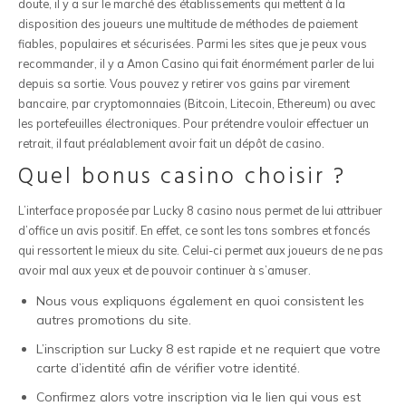
doute, il y a sur le marché des établissements qui mettent à la
disposition des joueurs une multitude de méthodes de paiement
fiables, populaires et sécurisées. Parmi les sites que je peux vous
recommander, il y a Amon Casino qui fait énormément parler de lui
depuis sa sortie. Vous pouvez y retirer vos gains par virement
bancaire, par cryptomonnaies (Bitcoin, Litecoin, Ethereum) ou avec
les portefeuilles électroniques. Pour prétendre vouloir effectuer un
retrait, il faut préalablement avoir fait un dépôt de casino.
Quel bonus casino choisir ?
L’interface proposée par Lucky 8 casino nous permet de lui attribuer
d’office un avis positif. En effet, ce sont les tons sombres et foncés
qui ressortent le mieux du site. Celui-ci permet aux joueurs de ne pas
avoir mal aux yeux et de pouvoir continuer à s’amuser.
Nous vous expliquons également en quoi consistent les
autres promotions du site.
L’inscription sur Lucky 8 est rapide et ne requiert que votre
carte d’identité afin de vérifier votre identité.
Confirmez alors votre inscription via le lien qui vous est