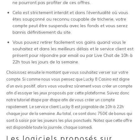
ne pourront pas profiter de ces offres.
Cela est strictement interdit et dans l’éventualité où vous
êtes soupçonné ou reconnu coupable de tricherie, votre
compte peut être suspendu avec les fonds et vous serez
bannis définitivement du site.
Vous pouvez retirer facilement vos gains quand vous le
souhaitez et dans les meilleurs délais et le service client est
présent pour répondre par email ou par Live Chat de 10h à
22h tous les jours de la semaine.
Choisissez ensuite le montant que vous souhaitez verser sur votre
compte. Si comme nous vous pensez que Lucky 8 Casino est digne
d’un avis positif, alors vous voudrez sûrement vous créer un compte
afin d’essayer les jeux proposés par cette plateforme. Suivez donc
notre tutoriel étape par étape afin de vous créer un compte
rapidement. Le service client Lucky 8 est joignable de 10h à 22h
chaque jour de la semaine. Au total, ce sont donc 750€ de bonus qui
sont à saisir par les joueurs les plus ponctuels. Notez que cette offre
est disponible toute la journée, chaque samedi.
Les logiciels proposés sur