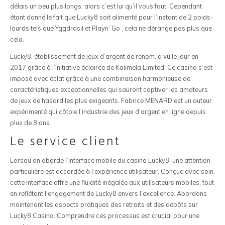
délais un peu plus longs, alors c’est lui qu’il vous faut. Cependant
étant donné le fait que Lucky8 soit alimenté pour l’instant de 2 poids-
lourds tels que Yggdrasil et Playn’ Go , cela ne dérange pas plus que
cela.
Lucky8, établissement de jeux d’argent de renom, a vu le jour en
2017 grâce à l’initiative éclairée de Kalimela Limited. Ce casino s’est
imposé avec éclat grâce à une combinaison harmonieuse de
caractéristiques exceptionnelles qui sauront captiver les amateurs
de jeux de hasard les plus exigeants. Fabrice MENARD est un auteur
expérimenté qui côtoie l’industrie des jeux d’argent en ligne depuis
plus de 8 ans.
Le service client
Lorsqu’on aborde l’interface mobile du casino Lucky8, une attention
particulière est accordée à l’expérience utilisateur. Conçue avec soin,
cette interface offre une fluidité inégalée aux utilisateurs mobiles, tout
en reflétant l’engagement de Lucky8 envers l’excellence. Abordons
maintenant les aspects pratiques des retraits et des dépôts sur
Lucky8 Casino. Comprendre ces processus est crucial pour une