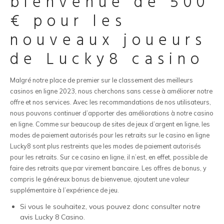
bienvenue de 500
€ pour les
nouveaux joueurs
de Lucky8 casino
Malgré notre place de premier sur le classement des meilleurs
casinos en ligne 2023, nous cherchons sans cesse à améliorer notre
offre et nos services. Avec les recommandations de nos utilisateurs,
nous pouvons continuer d’apporter des améliorations à notre casino
en ligne. Comme sur beaucoup de sites de jeux d’argent en ligne, les
modes de paiement autorisés pour les retraits sur le casino en ligne
Lucky8 sont plus restreints que les modes de paiement autorisés
pour les retraits. Sur ce casino en ligne, il n’est, en effet, possible de
faire des retraits que par virement bancaire. Les offres de bonus, y
compris le généreux bonus de bienvenue, ajoutent une valeur
supplémentaire à l’expérience de jeu.
Si vous le souhaitez, vous pouvez donc consulter notre
avis Lucky 8 Casino.