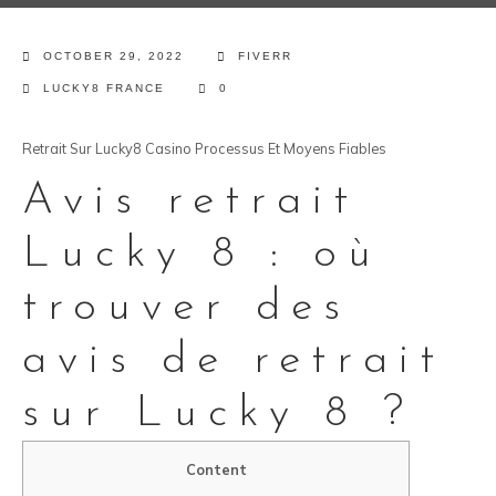
OCTOBER 29, 2022
FIVERR
LUCKY8 FRANCE
0
Retrait Sur Lucky8 Casino Processus Et Moyens Fiables
Avis retrait
Lucky 8 : où
trouver des
avis de retrait
sur Lucky 8 ?
Content