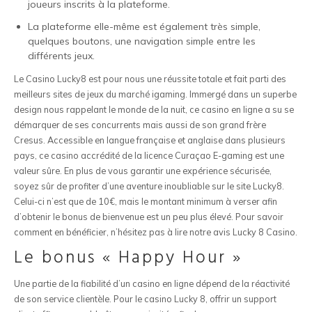
joueurs inscrits à la plateforme.
La plateforme elle-même est également très simple,
quelques boutons, une navigation simple entre les
différents jeux.
Le Casino Lucky8 est pour nous une réussite totale et fait parti des
meilleurs sites de jeux du marché igaming. Immergé dans un superbe
design nous rappelant le monde de la nuit, ce casino en ligne a su se
démarquer de ses concurrents mais aussi de son grand frère
Cresus. Accessible en langue française et anglaise dans plusieurs
pays, ce casino accrédité de la licence Curaçao E-gaming est une
valeur sûre. En plus de vous garantir une expérience sécurisée,
soyez sûr de profiter d’une aventure inoubliable sur le site Lucky8.
Celui-ci n’est que de 10€, mais le montant minimum à verser afin
d’obtenir le bonus de bienvenue est un peu plus élevé. Pour savoir
comment en bénéficier, n’hésitez pas à lire notre avis Lucky 8 Casino.
Le bonus « Happy Hour »
Une partie de la fiabilité d’un casino en ligne dépend de la réactivité
de son service clientèle. Pour le casino Lucky 8, offrir un support