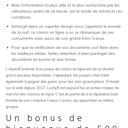
Mais l’information la plus utile et la plus recherchée par les
utilisateurs avant de se lancer, est le mode de retrait et ces
conditions.
Immergé dans un superbe design nous rappelant le monde
de la nuit, ce casino en ligne a su se démarquer de ses
concurrents mais aussi de son grand frère Cresus.
Pour que la vérification de vos documents soit faite dans
les meilleurs délais, faites attention à bien partager des
documents en bonne et due forme.
L’objectif premier d’un joueur de casino en ligne est de se divertir
grâce aux jeux disponibles. Cependant, les joueurs cherchent
également à gagner des gains, pour leur plus grand plaisir. Présent
sur le web depuis 2017, Lucky8 est aujourd’hui un acteur majeur du
marché des casinos en ligne. C’est en partie dû à la réputation bien
fondée de son compère Cresus Casino, qui appartient au même
groupe.
Un bonus de