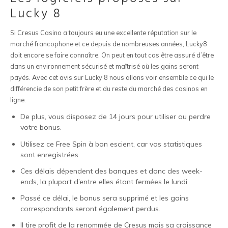
Lucky 8
Si Cresus Casino a toujours eu une excellente réputation sur le
marché francophone et ce depuis de nombreuses années, Lucky8
doit encore se faire connaître. On peut en tout cas être assuré d’être
dans un environnement sécurisé et maîtrisé où les gains seront
payés. Avec cet avis sur Lucky 8 nous allons voir ensemble ce qui le
différencie de son petit frère et du reste du marché des casinos en
ligne.
De plus, vous disposez de 14 jours pour utiliser ou perdre
votre bonus.
Utilisez ce Free Spin à bon escient, car vos statistiques
sont enregistrées.
Ces délais dépendent des banques et donc des week-
ends, la plupart d’entre elles étant fermées le lundi.
Passé ce délai, le bonus sera supprimé et les gains
correspondants seront également perdus.
Il tire profit de la renommée de Cresus mais sa croissance