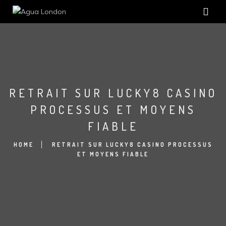
RETRAIT SUR LUCKY8 CASINO
PROCESSUS ET MOYENS
FIABLE
HOME
RETRAIT SUR LUCKY8 CASINO PROCESSUS
ET MOYENS FIABLE