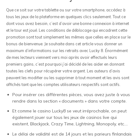
Que ce soit sur votre tablette ou sur votre smartphone, accédez à
tous les jeux de la plateforme en quelques clics seulement. Tout ce
dont vous avez besoin, c’est d’avoir une bonne connexion à internet
et le tour est joué. Les conditions de déblocage qui encadrent cette
promotion sont tout simplement les mêmes que celles en place sur le
bonus de bienvenue. Je souhaite dans cet article vous donner un
maximum d’informations sur les retraits avec Lucky 8. Énormément
de mes lecteurs viennent vers moi après avoir effectués leurs
premiers gains, c’est pourquoi j’ai décidé de les aider en donnant
toutes les clefs pour récupérer votre argent. Les auteurs d’avis
peuvent les modifier ou les supprimer à tout moment et les avis sont
affichés tant que les comptes utilisateurs respectifs sont actifs.
Pour insérer ces différentes pièces, vous avez juste à vous
rendre dans la section « documents » dans votre compte.
Et comme le casino Lucky8 se veut irréprochable, on peut
également jouer sur tous les jeux de casinos live qui
existent, Blackjack, Crazy Time, Lightning, Monopoly, etc….
Le délai de validité est de 14 jours et les parieurs finlandais