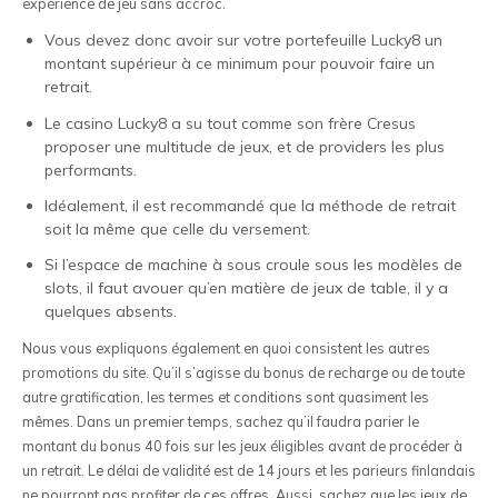
expérience de jeu sans accroc.
Vous devez donc avoir sur votre portefeuille Lucky8 un
montant supérieur à ce minimum pour pouvoir faire un
retrait.
Le casino Lucky8 a su tout comme son frère Cresus
proposer une multitude de jeux, et de providers les plus
performants.
Idéalement, il est recommandé que la méthode de retrait
soit la même que celle du versement.
Si l’espace de machine à sous croule sous les modèles de
slots, il faut avouer qu’en matière de jeux de table, il y a
quelques absents.
Nous vous expliquons également en quoi consistent les autres
promotions du site. Qu’il s’agisse du bonus de recharge ou de toute
autre gratification, les termes et conditions sont quasiment les
mêmes. Dans un premier temps, sachez qu’il faudra parier le
montant du bonus 40 fois sur les jeux éligibles avant de procéder à
un retrait. Le délai de validité est de 14 jours et les parieurs finlandais
ne pourront pas profiter de ces offres. Aussi, sachez que les jeux de