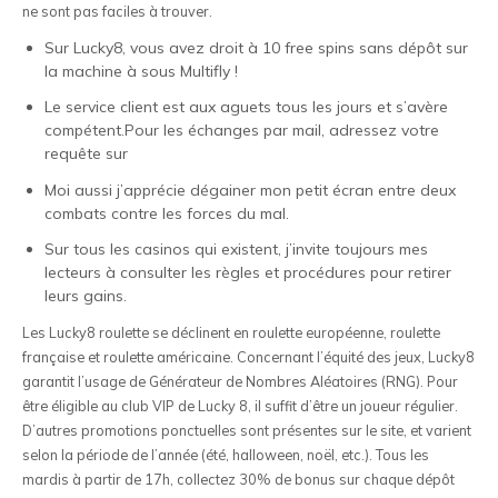
ne sont pas faciles à trouver.
Sur Lucky8, vous avez droit à 10 free spins sans dépôt sur
la machine à sous Multifly !
Le service client est aux aguets tous les jours et s’avère
compétent.Pour les échanges par mail, adressez votre
requête sur
Moi aussi j’apprécie dégainer mon petit écran entre deux
combats contre les forces du mal.
Sur tous les casinos qui existent, j’invite toujours mes
lecteurs à consulter les règles et procédures pour retirer
leurs gains.
Les Lucky8 roulette se déclinent en roulette européenne, roulette
française et roulette américaine. Concernant l’équité des jeux, Lucky8
garantit l’usage de Générateur de Nombres Aléatoires (RNG). Pour
être éligible au club VIP de Lucky 8, il suffit d’être un joueur régulier.
D’autres promotions ponctuelles sont présentes sur le site, et varient
selon la période de l’année (été, halloween, noël, etc.). Tous les
mardis à partir de 17h, collectez 30% de bonus sur chaque dépôt