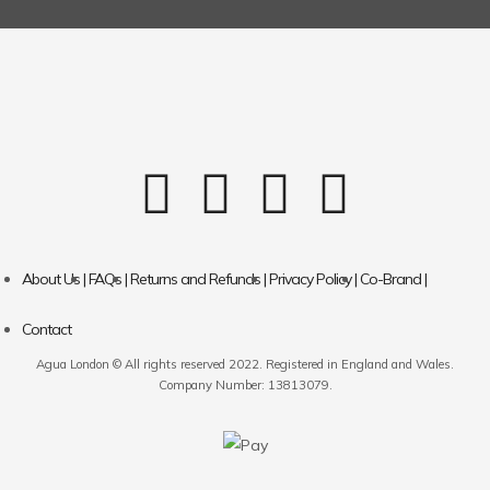
About Us |
FAQs |
Returns and Refunds |
Privacy Policy |
Co-Brand |
Contact
Agua London © All rights reserved 2022. Registered in England and Wales.
Company Number: 13813079.