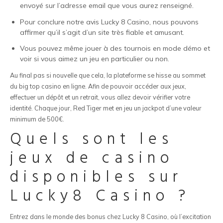
envoyé sur l’adresse email que vous aurez renseigné.
Pour conclure notre avis Lucky 8 Casino, nous pouvons
affirmer qu’il s’agit d’un site très fiable et amusant.
Vous pouvez même jouer à des tournois en mode démo et
voir si vous aimez un jeu en particulier ou non.
Au final pas si nouvelle que cela, la plateforme se hisse au sommet
du big top casino en ligne. Afin de pouvoir accéder aux jeux,
effectuer un dépôt et un retrait, vous allez devoir vérifier votre
identité. Chaque jour, Red Tiger met en jeu un jackpot d’une valeur
minimum de 500€.
Quels sont les
jeux de casino
disponibles sur
Lucky8 Casino ?
Entrez dans le monde des bonus chez Lucky 8 Casino, où l’excitation