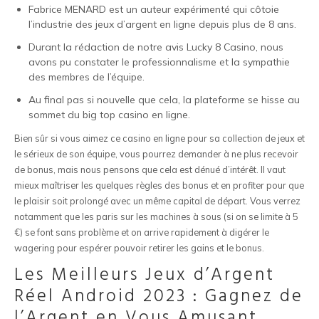
Fabrice MENARD est un auteur expérimenté qui côtoie
l’industrie des jeux d’argent en ligne depuis plus de 8 ans.
Durant la rédaction de notre avis Lucky 8 Casino, nous
avons pu constater le professionnalisme et la sympathie
des membres de l’équipe.
Au final pas si nouvelle que cela, la plateforme se hisse au
sommet du big top casino en ligne.
Bien sûr si vous aimez ce casino en ligne pour sa collection de jeux et
le sérieux de son équipe, vous pourrez demander à ne plus recevoir
de bonus, mais nous pensons que cela est dénué d’intérêt. Il vaut
mieux maîtriser les quelques règles des bonus et en profiter pour que
le plaisir soit prolongé avec un même capital de départ. Vous verrez
notamment que les paris sur les machines à sous (si on se limite à 5
€) se font sans problème et on arrive rapidement à digérer le
wagering pour espérer pouvoir retirer les gains et le bonus.
Les Meilleurs Jeux d’Argent
Réel Android 2023 : Gagnez de
l’Argent en Vous Amusant