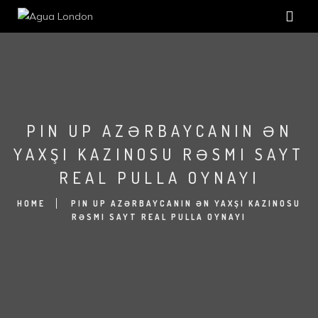
PIN UP AZƏRBAYCANIN ƏN
YAXŞI KAZINOSU RƏSMI SAYT
REAL PULLA OYNAYI
HOME
PIN UP AZƏRBAYCANIN ƏN YAXŞI KAZINOSU
RƏSMI SAYT REAL PULLA OYNAYI