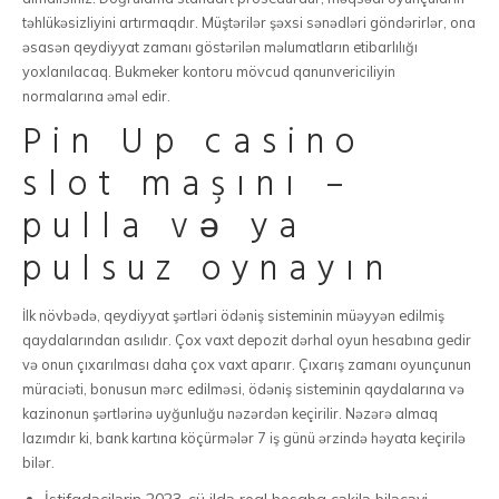
təhlükəsizliyini artırmaqdır. Müştərilər şəxsi sənədləri göndərirlər, ona
əsasən qeydiyyat zamanı göstərilən məlumatların etibarlılığı
yoxlanılacaq. Bukmeker kontoru mövcud qanunvericiliyin
normalarına əməl edir.
Pin Up casino
slot maşını –
pulla və ya
pulsuz oynayın
İlk növbədə, qeydiyyat şərtləri ödəniş sisteminin müəyyən edilmiş
qaydalarından asılıdır. Çox vaxt depozit dərhal oyun hesabına gedir
və onun çıxarılması daha çox vaxt aparır. Çıxarış zamanı oyunçunun
müraciəti, bonusun mərc edilməsi, ödəniş sisteminin qaydalarına və
kazinonun şərtlərinə uyğunluğu nəzərdən keçirilir. Nəzərə almaq
lazımdır ki, bank kartına köçürmələr 7 iş günü ərzində həyata keçirilə
bilər.