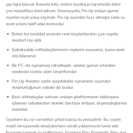
şey tapa biləcək. Bununla belə, onların loyallıq proqramında daha
çox müxtəlifliyə ümid edirəm. Ümumiyyətlə, Pin-Up onlayn qumar
oyunları üçün yaxşı seçimdir. Pin-Up oyundan həzz almağın sadə və
asan yolunu təklif edən kazinodur.
Bütün bu müddət ərzində real müştərilərdən çox sayda
müsbət rəy aldı.
Şəbəkədəki istifadəçilərimizin rəylərini oxusanız, buna əmin
ola bilərsiniz.
Bir PC-də oynamaq rahatlıqdır, amma günün istənilən
vaxtında sizinlə olan smartfondur.
Pin Up Aviator sadə qaydalarla oynanılan oyundur,
məşhurluğunun səbəbi də budur.
Bəzi istifadəçilər səhvən onlayn platformanın təkbaşına
işləməsi səbəbindən texniki dəstəyə ehtiyac duymadıqlarına
inanırlar.
Oyunların bu cür variantları şirkət loqosu ilə yerləşdirilir. Bu, saytın
mobil versiyasında emulyatorların sürətli yüklənməsini təmin edir.
Proqram təminatı öz platforması, Evolution Play, Pragmatic Play-dən