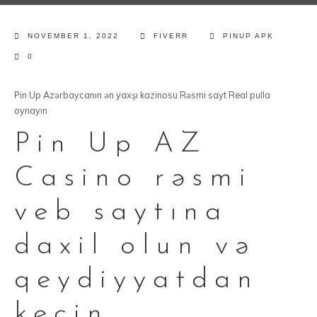
NOVEMBER 1, 2022
FIVERR
PINUP APK
0
Pin Up Azərbaycanın ən yaxşı kazinosu Rəsmi sayt Real pulla
oynayın
Pin Up AZ
Casino rəsmi
veb saytına
daxil olun və
qeydiyyatdan
keçin