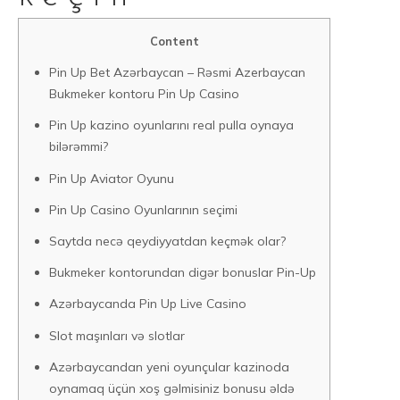
Content
Pin Up Bet Azərbaycan – Rəsmi Azerbaycan
Bukmeker kontoru Pin Up Casino
Pin Up kazino oyunlarını real pulla oynaya
bilərəmmi?
Pin Up Aviator Oyunu
Pin Up Casino Oyunlarının seçimi
Saytda necə qeydiyyatdan keçmək olar?
Bukmeker kontorundan digər bonuslar Pin-Up
Azərbaycanda Pin Up Live Casino
Slot maşınları və slotlar
Azərbaycandan yeni oyunçular kazinoda
oynamaq üçün xoş gəlmisiniz bonusu əldə