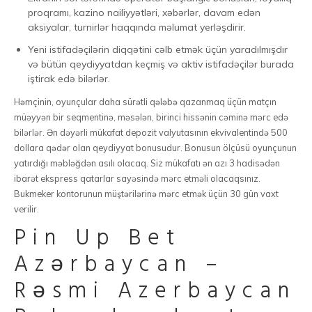
proqramı, kazino nailiyyətləri, xəbərlər, davam edən
aksiyalar, turnirlər haqqında məlumat yerləşdirir.
Yeni istifadəçilərin diqqətini cəlb etmək üçün yaradılmışdır
və bütün qeydiyyatdan keçmiş və aktiv istifadəçilər burada
iştirak edə bilərlər.
Həmçinin, oyunçular daha sürətli qələbə qazanmaq üçün matçın
müəyyən bir seqmentinə, məsələn, birinci hissənin cəminə mərc edə
bilərlər. Ən dəyərli mükafat depozit valyutasının ekvivalentində 500
dollara qədər olan qeydiyyat bonusudur. Bonusun ölçüsü oyunçunun
yatırdığı məbləğdən asılı olacaq. Siz mükafatı ən azı 3 hadisədən
ibarət ekspress qatarlar sayəsində mərc etməli olacaqsınız.
Bukmeker kontorunun müştərilərinə mərc etmək üçün 30 gün vaxt
verilir.
Pin Up Bet
Azərbaycan –
Rəsmi Azerbaycan