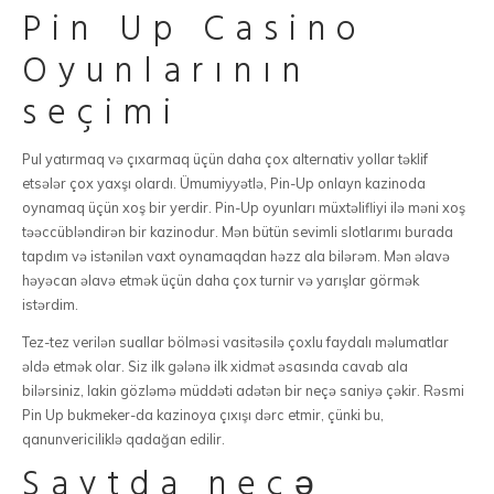
Pin Up Casino
Oyunlarının
seçimi
Pul yatırmaq və çıxarmaq üçün daha çox alternativ yollar təklif
etsələr çox yaxşı olardı. Ümumiyyətlə, Pin-Up onlayn kazinoda
oynamaq üçün xoş bir yerdir. Pin-Up oyunları müxtəlifliyi ilə məni xoş
təəccübləndirən bir kazinodur. Mən bütün sevimli slotlarımı burada
tapdım və istənilən vaxt oynamaqdan həzz ala bilərəm. Mən əlavə
həyəcan əlavə etmək üçün daha çox turnir və yarışlar görmək
istərdim.
Tez-tez verilən suallar bölməsi vasitəsilə çoxlu faydalı məlumatlar
əldə etmək olar. Siz ilk gələnə ilk xidmət əsasında cavab ala
bilərsiniz, lakin gözləmə müddəti adətən bir neçə saniyə çəkir. Rəsmi
Pin Up bukmeker-da kazinoya çıxışı dərc etmir, çünki bu,
qanunvericiliklə qadağan edilir.
Saytda necə