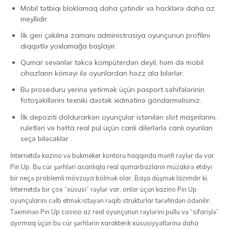
Mobil tətbiqi bloklamaq daha çətindir və hacklərə daha az
meyllidir.
İlk geri çəkilmə zamanı administrasiya oyunçunun profilini
diqqətlə yoxlamağa başlayır.
Qumar sevənlər təkcə kompüterdən deyil, həm də mobil
cihazların köməyi ilə oyunlardan həzz ala bilərlər.
Bu proseduru yerinə yetirmək üçün pasport səhifələrinin
fotoşəkillərini texniki dəstək xidmətinə göndərməlisiniz.
İlk depoziti doldurarkən oyunçular istənilən slot maşınlarını,
ruletləri və hətta real pul üçün canlı dilerlərlə canlı oyunları
seçə biləcəklər .
İnternetdə kazino və bukmeker kontoru haqqında mənfi rəylər də var
Pin Up. Bu cür şərhləri asanlıqla real qumarbazların müzakirə etdiyi
bir neçə problemli mövzuya bölmək olar. Başa düşmək lazımdır ki,
İnternetdə bir çox “xüsusi” rəylər var, onlar üçün kazino Pin Up
oyunçularını cəlb etmək istəyən rəqib strukturlar tərəfindən ödənilir.
Təxminən Pin Up casino az real oyunçunun rəylərini pullu və “sifarişlə”
ayırmaq üçün bu cür şərhlərin xarakterik xüsusiyyətlərinə daha