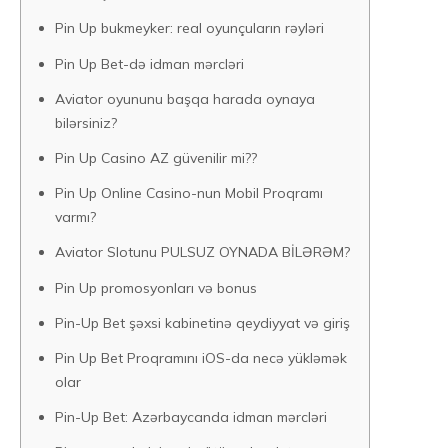
Pin Up bukmeyker: real oyunçuların rəyləri
Pin Up Bet-də idman mərcləri
Aviator oyununu başqa harada oynaya
bilərsiniz?
Pin Up Casino AZ güvenilir mi??
Pin Up Online Casino-nun Mobil Proqramı
varmı?
Aviator Slotunu PULSUZ OYNADA BİLƏRƏM?
Pin Up promosyonları və bonus
Pin-Up Bet şəxsi kabinetinə qeydiyyat və giriş
Pin Up Bet Proqramını iOS-da necə yükləmək
olar
Pin-Up Bet: Azərbaycanda idman mərcləri