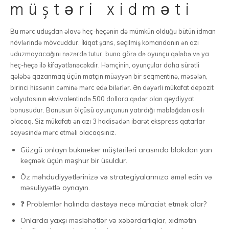
müştəri xidməti
Bu mərc uduşdan əlavə heç-heçənin də mümkün olduğu bütün idman
növlərində mövcuddur. İkiqat şans, seçilmiş komandanın ən azı
uduzmayacağını nəzərdə tutur, buna görə də oyunçu qələbə və ya
heç-heçə ilə kifayətlənəcəkdir. Həmçinin, oyunçular daha sürətli
qələbə qazanmaq üçün matçın müəyyən bir seqmentinə, məsələn,
birinci hissənin cəminə mərc edə bilərlər. Ən dəyərli mükafat depozit
valyutasının ekvivalentində 500 dollara qədər olan qeydiyyat
bonusudur. Bonusun ölçüsü oyunçunun yatırdığı məbləğdən asılı
olacaq. Siz mükafatı ən azı 3 hadisədən ibarət ekspress qatarlar
sayəsində mərc etməli olacaqsınız.
Güzgü onlayn bukmeker müştəriləri arasında blokdan yan
keçmək üçün məşhur bir üsuldur.
Öz məhdudiyyətlərinizə və strategiyalarınıza əməl edin və
məsuliyyətlə oynayın.
❓ Problemlər halında dəstəyə necə müraciət etmək olar?
Onlarda yaxşı məsləhətlər və xəbərdarlıqlar, xidmətin