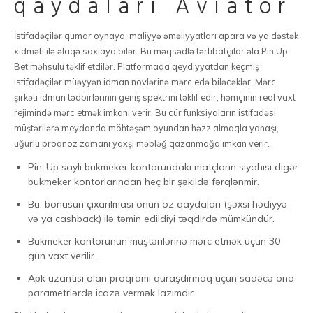
qaydaları Aviator
İstifadəçilər qumar oynaya, maliyyə əməliyyatları apara və ya dəstək
xidməti ilə əlaqə saxlaya bilər. Bu məqsədlə tərtibatçılar əla Pin Up
Bet məhsulu təklif etdilər. Platformada qeydiyyatdan keçmiş
istifadəçilər müəyyən idman növlərinə mərc edə biləcəklər. Mərc
şirkəti idman tədbirlərinin geniş spektrini təklif edir, həmçinin real vaxt
rejimində mərc etmək imkanı verir. Bu cür funksiyaların istifadəsi
müştərilərə meydanda möhtəşəm oyundan həzz almaqla yanaşı,
uğurlu proqnoz zamanı yaxşı məbləğ qazanmağa imkan verir.
Pin-Up saylı bukmeker kontorundakı matçların siyahısı digər
bukmeker kontorlarından heç bir şəkildə fərqlənmir.
Bu, bonusun çıxarılması onun öz qaydaları (şəxsi hədiyyə
və ya cashback) ilə təmin edildiyi təqdirdə mümkündür.
Bukmeker kontorunun müştərilərinə mərc etmək üçün 30
gün vaxt verilir.
Apk uzantısı olan proqramı quraşdırmaq üçün sadəcə ona
parametrlərdə icazə vermək lazımdır.