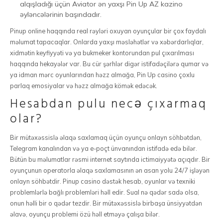
alqışladığı üçün Aviator ən yaxşı Pin Up AZ kazino
əyləncələrinin başındadır.
Pinup online haqqında real rəyləri oxuyan oyunçular bir çox faydalı
məlumat tapacaqlar. Onlarda yaxşı məsləhətlər və xəbərdarlıqlar,
xidmətin keyfiyyəti və ya bukmeker kontorundan pul çıxarılması
haqqında hekayələr var. Bu cür şərhlər digər istifadəçilərə qumar və
ya idman mərc oyunlarından həzz almağa, Pin Up casino çoxlu
parlaq emosiyalar və həzz almağa kömək edəcək.
Hesabdan pulu necə çıxarmaq
olar?
Bir mütəxəssislə əlaqə saxlamaq üçün oyunçu onlayn söhbətdən,
Telegram kanalından və ya e-poçt ünvanından istifadə edə bilər.
Bütün bu məlumatlar rəsmi internet saytında ictimaiyyətə açıqdır. Bir
oyunçunun operatorla əlaqə saxlamasının ən asan yolu 24/7 işləyən
onlayn söhbətdir. Pinup casino dəstək hesab, oyunlar və texniki
problemlərlə bağlı problemləri həll edir. Sual nə qədər sadə olsa,
onun həlli bir o qədər tezdir. Bir mütəxəssislə birbaşa ünsiyyətdən
əlavə, oyunçu problemi özü həll etməyə çalışa bilər.