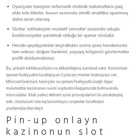
Oyunçular həmçinin təfərrüatlı statistik məlumatlara çıxış
əldə edə bilərlər, bunun əsasında ətraflı analitika aparmaq
daha asan olacaq.
Slotlar, istifadəçinin müxtəlif simvollar əsasında uduşlu
kombinasiyalar yaratmalı olduğu bir qumar növüdür.
Hesabı qeydiyyatdan keçirdikdən sonra şəxsi hesabınızda
tam adınızı, doğum tarixinizi, yaşayış bölgənizi göstərməklə
profili doldurmalısınız.
Bu, şirkətin təhlükəsizliyinə və etibarlılığına zəmanət verir. Kazinonun
qanuni fəaliyyətini təsdiqləyən Curacao master lisenziyası var.
Mövcud lisenziya, təsisçilər və qanuni fəaliyyətlə bağlı digər
məlumatlar kazinonun rəsmi saytında Haqqımızda bölməsində
mövcuddur. Klub yalnız etibarlı oyun provayderləri ilə əməkdaşlıq
edir, müntəzəm olaraq tənzimləyici orqanlar tərəfindən
yoxlamalardan keçir.
Pin-up onlayn
kazinonun slot