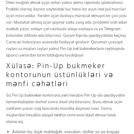
Dileri məğlub etmək üçün onları yalnız demo rejimində işlətməlisiniz.
Praktiki olaraq, kazino saytındaki hər hansı bir oyun real pul mərcləri
üçün mövcuddur. Yardım üçün dəstəyə müraciət etməyin bir çox yolu
var. Məsləhət almaq üçün qaynar xəttə zəng edə, problemi izah edən
məktub yaza, onlayn çat vasitəsilə əlaqə saxlaya və ya Telegram
botundan istifadə edə bilərsiniz. Qurum Kiprdə qeydiyyatdan keçmiş
Curacao lisenziyası əsasında fəaliyyət göstərir. Qurumun çoxsaylı
rəyləri və müştəri rəyləri yalnız Pin-Up bet bukmekerlərin reytinqində
aparıcı yerlərdən birini tutduğunu təsdiqləyir.
Xülasə: Pin-Up bukmeker
kontorunun üstünlükləri və
mənfi cəhətləri
Siz Pin Up bukmeker kontoruna yeni hesabın Pin-Up-da qeydiyyatını
tamamladıqdan dərhal sonra daxil ola bilərsiniz. Bunu etmək üçün
səhifənin yuxarı sağ küncündə müvafiq düyməni sıxın. Sonra,
müştəridən hesabla əlaqəli telefon nömrəsini daxil etməsi tələb
olunacaq.
Adətən bu, kiçik məbləğdir, məsələn, dollar və ya başqa