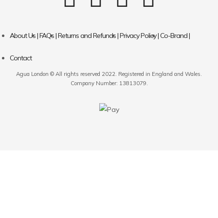
About Us |
FAQs |
Returns and Refunds |
Privacy Policy |
Co-Brand |
Contact
Agua London © All rights reserved 2022. Registered in England and Wales.
Company Number: 13813079.