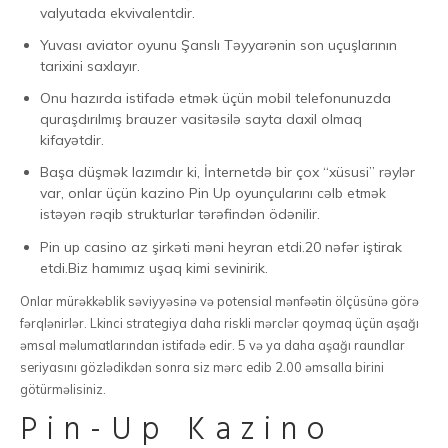
valyutada ekvivalentdir.
Yuvası aviator oyunu Şanslı Təyyarənin son uçuşlarının
tarixini saxlayır.
Onu hazırda istifadə etmək üçün mobil telefonunuzda
quraşdırılmış brauzer vasitəsilə sayta daxil olmaq
kifayətdir.
Başa düşmək lazımdır ki, İnternetdə bir çox “xüsusi” rəylər
var, onlar üçün kazino Pin Up oyunçularını cəlb etmək
istəyən rəqib strukturlar tərəfindən ödənilir.
Pin up casino az şirkəti məni heyran etdi.20 nəfər iştirak
etdi.Biz hamımız uşaq kimi sevinirik.
Onlar mürəkkəblik səviyyəsinə və potensial mənfəətin ölçüsünə görə
fərqlənirlər. Lkinci strategiya daha riskli mərclər qoymaq üçün aşağı
əmsal məlumatlarından istifadə edir. 5 və ya daha aşağı raundlar
seriyasını gözlədikdən sonra siz mərc edib 2.00 əmsalla birini
götürməlisiniz.
Pin-Up Kazino