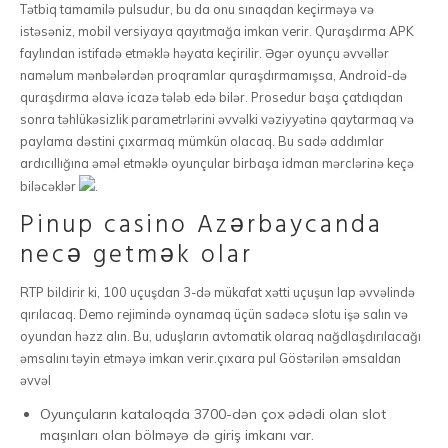
Tətbiq tamamilə pulsudur, bu da onu sınaqdan keçirməyə və
istəsəniz, mobil versiyaya qayıtmağa imkan verir. Quraşdırma APK
faylından istifadə etməklə həyata keçirilir. Əgər oyunçu əvvəllər
naməlum mənbələrdən proqramlar quraşdırmamışsa, Android-də
quraşdırma əlavə icazə tələb edə bilər. Prosedur başa çatdıqdan
sonra təhlükəsizlik parametrlərini əvvəlki vəziyyətinə qaytarmaq və
paylama dəstini çıxarmaq mümkün olacaq. Bu sadə addımlar
ardıcıllığına əməl etməklə oyunçular birbaşa idman mərclərinə keçə
biləcəklər
.
Pinup casino Azərbaycanda
necə getmək olar
RTP bildirir ki, 100 uçuşdan 3-də mükafat xətti uçuşun lap əvvəlində
qırılacaq. Demo rejimində oynamaq üçün sadəcə slotu işə salın və
oyundan həzz alın. Bu, uduşların avtomatik olaraq nağdlaşdırılacağı
əmsalını təyin etməyə imkan verir.çıxara pul Göstərilən əmsaldan
əvvəl
Oyunçuların kataloqda 3700-dən çox ədədi olan slot
maşınları olan bölməyə də giriş imkanı var.