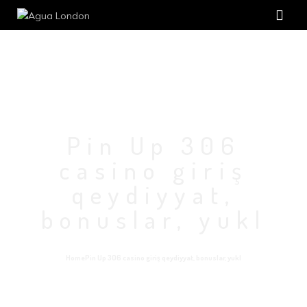
Pin Up 306
casino giriş
qeydiyyat,
bonuslar, yukl
Home
Pin Up 306 casino giriş qeydiyyat, bonuslar, yukl