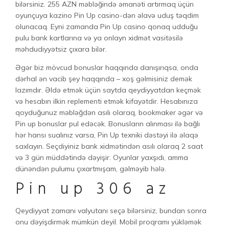
bilərsiniz. 255 AZN məbləğində əmanəti artırmaq üçün
oyunçuya kazino Pin Up casino-dən əlavə uduş təqdim
olunacaq. Eyni zamanda Pin Up casino qonaq udduğu
pulu bank kartlarına və ya onlayn xidmət vasitəsilə
məhdudiyyətsiz çıxara bilər.
Əgər biz mövcud bonuslar haqqında danışırıqsa, onda
dərhal ən vacib şey haqqında – xoş gəlmisiniz demək
lazımdır. Əldə etmək üçün saytda qeydiyyatdan keçmək
və hesabın ilkin replementi etmək kifayətdir. Hesabınıza
qoyduğunuz məbləğdən asılı olaraq, bookmaker əgər və
Pin up bonuslar pul edəcək. Bonusların alınması ilə bağlı
hər hansı sualınız varsa, Pin Up texniki dəstəyi ilə əlaqə
saxlayın. Seçdiyiniz bank xidmətindən asılı olaraq 2 saat
və 3 gün müddətində dəyişir. Oyunlar yaxşıdı, amma
dünəndən pulumu çıxartmışam, gəlməyib hələ.
Pin up 306 az
Qeydiyyat zamanı valyutanı seçə bilərsiniz, bundan sonra
onu dəyişdirmək mümkün deyil. Mobil proqramı yükləmək