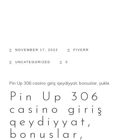
NOVEMBER 17, 2022
FIVERR
UNCATEGORIZED
0
Pin Up 306 casino giriş qeydiyyat, bonuslar, yukle
Pin Up 306
casino giriş
qeydiyyat,
bonuslar,