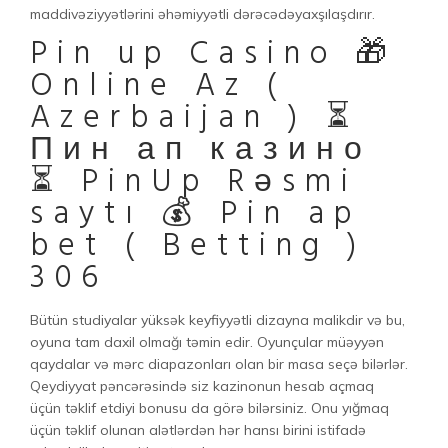
maddivəziyyətlərini əhəmiyyətli dərəcədəyaxşılaşdırır.
Pin up Casino 🎁
Online Az (
Azerbaijan ) ⏳
Пин ап казино
⏳ PinUp Rəsmi
saytı 💰 Pin ap
bet ( Betting )
306
Bütün studiyalar yüksək keyfiyyətli dizayna malikdir və bu,
oyuna tam daxil olmağı təmin edir. Oyunçular müəyyən
qaydalar və mərc diapazonları olan bir masa seçə bilərlər.
Qeydiyyat pəncərəsində siz kazinonun hesab açmaq
üçün təklif etdiyi bonusu da görə bilərsiniz. Onu yığmaq
üçün təklif olunan alətlərdən hər hansı birini istifadə