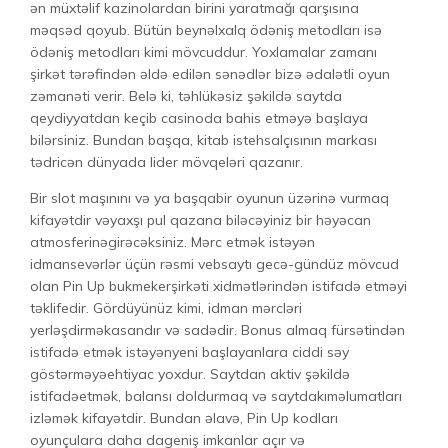
ən müxtəlif kazinolardan birini yaratmağı qarşısına
məqsəd qoyub. Bütün beynəlxalq ödəniş metodları isə
ödəniş metodları kimi mövcuddur. Yoxlamalar zamanı
şirkət tərəfindən əldə edilən sənədlər bizə ədalətli oyun
zəmanəti verir. Belə ki, təhlükəsiz şəkildə saytda
qeydiyyatdan keçib casinoda bahis etməyə başlaya
bilərsiniz. Bundan başqa, kitab istehsalçısının markası
tədricən dünyada lider mövqeləri qazanır.
Bir slot maşınını və ya başqabir oyunun üzərinə vurmaq
kifayətdir vəyaxşı pul qazana biləcəyiniz bir həyəcan
atmosferinəgirəcəksiniz. Mərc etmək istəyən
idmansevərlər üçün rəsmi vebsaytı gecə-gündüz mövcud
olan Pin Up bukmekerşirkəti xidmətlərindən istifadə etməyi
təklifedir. Gördüyünüz kimi, idman mərcləri
yerləşdirməkasandır və sadədir. Bonus almaq fürsətindən
istifadə etmək istəyənyeni başlayanlara ciddi səy
göstərməyəehtiyac yoxdur. Saytdan aktiv şəkildə
istifadəetmək, balansı doldurmaq və saytdakıməlumatları
izləmək kifayətdir. Bundan əlavə, Pin Up kodları
oyunçulara daha dageniş imkanlar açır və