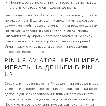
Преимущественно стоит использовать тот же метод
оплаты, с которого был сделан депозит.
Внесите депозит на свой счет, выбрав один из предлагаемых
методов оплаты. В целом, администрация pinup делает все
возможное, чтобы процесс пополнения и вывода средств был
максимально простым и удобным для каждого клиента.
Благодаря этому, игроки могут сосредоточиться на самом
главном — наслаждении игрой и получении выигрышей.
Онлайн казино pin up предлагает различные варианты
классических казино-игр.
PIN UP AVIATOR: КРАШ ИГРА
ИГРАТЬ НА ДЕНЬГИ В PIN
UP
Создатели интерфейса сайта Pin-up достигли совершенства в
удобстве и простоте использования игровой площадки, которая
доступна для всех посетителей. В наличии платформы есть
абсолютно всё необходимое для успешной и активной игры.
Практически все приложения, имеющиеся на сайте Пин-ап,