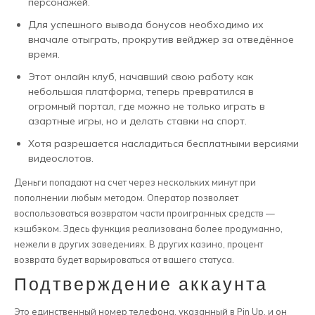
персонажей.
Для успешного вывода бонусов необходимо их
вначале отыграть, прокрутив вейджер за отведённое
время.
Этот онлайн клуб, начавший свою работу как
небольшая платформа, теперь превратился в
огромный портал, где можно не только играть в
азартные игры, но и делать ставки на спорт.
Хотя разрешается насладиться бесплатными версиями
видеослотов.
Деньги попадают на счет через нескольких минут при
пополнении любым методом. Оператор позволяет
воспользоваться возвратом части проигранных средств —
кэшбэком. Здесь функция реализована более продуманно,
нежели в других заведениях. В других казино, процент
возврата будет варьироваться от вашего статуса.
Подтверждение аккаунта
Это единственный номер телефона, указанный в Pin Up, и он