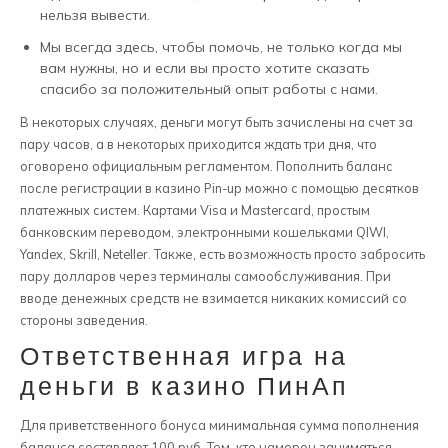
нельзя вывести.
Мы всегда здесь, чтобы помочь, не только когда мы
вам нужны, но и если вы просто хотите сказать
спасибо за положительный опыт работы с нами.
В некоторых случаях, деньги могут быть зачислены на счет за
пару часов, а в некоторых приходится ждать три дня, что
оговорено официальным регламентом. Пополнить баланс
после регистрации в казино Pin-up можно с помощью десятков
платежных систем. Картами Visa и Mastercard, простым
банковским переводом, электронными кошельками QIWI,
Yandex, Skrill, Neteller. Также, есть возможность просто забросить
пару долларов через терминалы самообслуживания. При
вводе денежных средств не взимается никаких комиссий со
стороны заведения.
Ответственная игра на
деньги в казино ПинАп
Для приветственного бонуса минимальная сумма пополнения
баланса составляет 100 руб. Тем, кто намерен заниматься