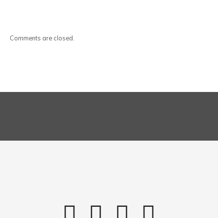
Comments are closed.