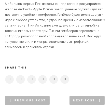
Мобильная версия Пин ап казино – вид казино для устройств
на базе Android и Apple. Использовать данные гаджеты для игр
достаточно удобно и комфортно. Гемблер будет иметь доступ к
игре с любого устройства, в удобное время и с использованием
сети интернет. Пин Ап казино уже давно считается одной из
топовых игровых платформ. Тысячи гемблеров переходят на
сайт ради разнообразной коллекции развлечений. Вас ждут
популярные стили и жанры, отличающиеся графикой,
геймплеем и процентом отдачи.
SHARE THIS
PREVIOUS POST
NEXT POST