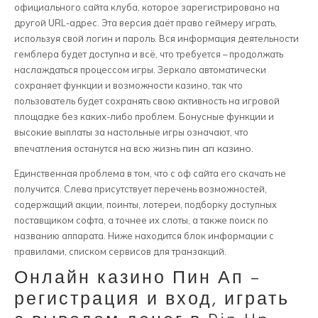
официального сайта клуба, которое зарегистрировано на
другой URL-адрес. Эта версия даёт право геймеру играть,
используя свой логин и пароль. Вся информация деятельности
гемблера будет доступна и всё, что требуется – продолжать
наслаждаться процессом игры. Зеркало автоматически
сохраняет функции и возможности казино, так что
пользователь будет сохранять свою активность на игровой
площадке без каких-либо проблем. Бонусные функции и
высокие выплаты за настольные игры означают, что
пин ап казино
впечатления останутся на всю жизнь
.
Единственная проблема в том, что с оф сайта его скачать не
получится. Слева присутствует перечень возможностей,
содержащий акции, поинты, лотереи, подборку доступных
поставщиком софта, а точнее их слоты, а также поиск по
названию аппарата. Ниже находится блок информации с
правилами, списком сервисов для транзакций.
Онлайн казино Пин Ап –
регистрация и вход, играть