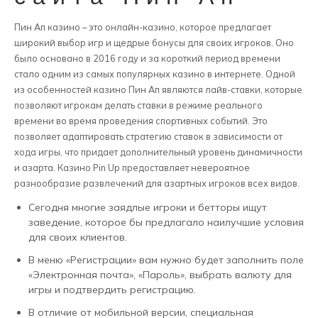
Пин Ап казино – это онлайн-казино, которое предлагает
широкий выбор игр и щедрые бонусы для своих игроков. Оно
было основано в 2016 году и за короткий период времени
стало одним из самых популярных казино в интернете. Одной
из особенностей казино Пин Ап являются лайв-ставки, которые
позволяют игрокам делать ставки в режиме реального
времени во время проведения спортивных событий. Это
позволяет адаптировать стратегию ставок в зависимости от
хода игры, что придает дополнительный уровень динамичности
и азарта. Казино Pin Up предоставляет невероятное
разнообразие развлечений для азартных игроков всех видов.
Сегодня многие заядлые игроки и бетторы ищут
заведение, которое бы предлагало наилучшие условия
для своих клиентов.
В меню «Регистрации» вам нужно будет заполнить поле
«Электронная почта», «Пароль», выбрать валюту для
игры и подтвердить регистрацию.
В отличие от мобильной версии, специальная