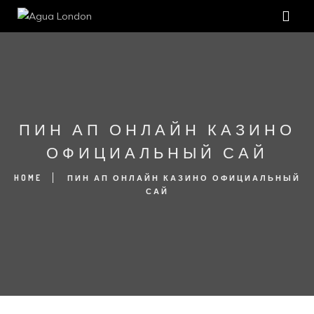
ПИН АП ОНЛАЙН КАЗИНО
ОФИЦИАЛЬНЫЙ САЙ
HOME
ПИН АП ОНЛАЙН КАЗИНО ОФИЦИАЛЬНЫЙ
САЙ