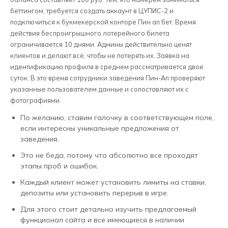
беттингом, требуется создать аккаунт в ЦУПИС-2 и
подключиться к букмекерской конторе Пин ап бет. Время
действия беспроигрышного лотерейного билета
ограничивается 10 днями. Админы действительно ценят
клиентов и делают всё, чтобы не потерять их. Заявка на
идентификацию профиля в среднем рассматривается двое
суток. В это время сотрудники заведения Пин-Ап проверяют
указанные пользователем данные и сопоставляют их с
фотографиями.
По желанию, ставим галочку в соответствующем поле,
если интересны уникальные предложения от
заведения.
Это не беда, потому что абсолютно все проходят
этапы проб и ошибок.
Каждый клиент может установить лимиты на ставки,
депозиты или установить перерыв в игре.
Для этого стоит детально изучить предлагаемый
функционал сайта и все имеющиеся в наличии