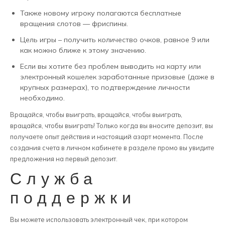
Также новому игроку полагаются бесплатные
вращения слотов — фриспины.
Цель игры – получить количество очков, равное 9 или
как можно ближе к этому значению.
Если вы хотите без проблем выводить на карту или
электронный кошелек заработанные призовые (даже в
крупных размерах), то подтверждение личности
необходимо.
Вращайся, чтобы выиграть, вращайся, чтобы выиграть,
вращайся, чтобы выиграть! Только когда вы вносите депозит, вы
получаете опыт действия и настоящий азарт момента. После
создания счета в личном кабинете в разделе промо вы увидите
предложения на первый депозит.
Служба
поддержки
Вы можете использовать электронный чек, при котором