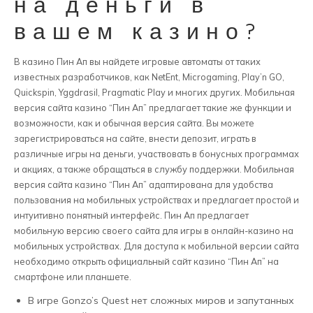
на деньги в
вашем казино?
В казино Пин Ап вы найдете игровые автоматы от таких
известных разработчиков, как NetEnt, Microgaming, Play’n GO,
Quickspin, Yggdrasil, Pragmatic Play и многих других. Мобильная
версия сайта казино “Пин Ап” предлагает такие же функции и
возможности, как и обычная версия сайта. Вы можете
зарегистрироваться на сайте, внести депозит, играть в
различные игры на деньги, участвовать в бонусных программах
и акциях, а также обращаться в службу поддержки. Мобильная
версия сайта казино “Пин Ап” адаптирована для удобства
пользования на мобильных устройствах и предлагает простой и
интуитивно понятный интерфейс. Пин Ап предлагает
мобильную версию своего сайта для игры в онлайн-казино на
мобильных устройствах. Для доступа к мобильной версии сайта
необходимо открыть официальный сайт казино “Пин Ап” на
смартфоне или планшете.
В игре Gonzo’s Quest нет сложных миров и запутанных