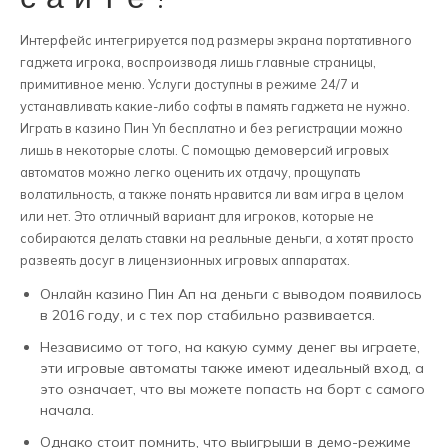
Интерфейс интегрируется под размеры экрана портативного
гаджета игрока, воспроизводя лишь главные страницы,
примитивное меню. Услуги доступны в режиме 24/7 и
устанавливать какие-либо софты в память гаджета не нужно.
Играть в казино Пин Уп бесплатно и без регистрации можно
лишь в некоторые слоты. С помощью демоверсий игровых
автоматов можно легко оценить их отдачу, прощупать
волатильность, а также понять нравится ли вам игра в целом
или нет. Это отличный вариант для игроков, которые не
собираются делать ставки на реальные деньги, а хотят просто
развеять досуг в лицензионных игровых аппаратах.
Онлайн казино Пин Ап на деньги с выводом появилось
в 2016 году, и с тех пор стабильно развивается.
Независимо от того, на какую сумму денег вы играете,
эти игровые автоматы также имеют идеальный вход, а
это означает, что вы можете попасть на борт с самого
начала.
Однако стоит помнить, что выигрыши в демо-режиме