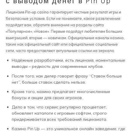
с выводом денег в Pin Up
Лицензия Pin-up casino гарантирует честные результат игры и
безопасные условия. Если не понимаете, какое развлечение
подойдет вам, обратите внимание на разделы сайта
«Популярное», «Новое». Первые подойдут любителям больших
выигрышей, вторые — новичкам. Официальные каналы казино,
такие как официальный сайт или официальные социальные
сети, часто предоставляют актуальные ссылки на зеркало.
Надёжные разработчики, есть лицензия, моментальные
выводы – редкость для современных клубов.
После того, как дилер говорит фразу “Ставок больше
нет”, больше ставок сделать нельзя.
Кроме того, казино предлагает многочисленные
бонусы и акции для своих игроков.
Дело в том, что сервис регулярно процветает,
обновляет каталоги с игровым софтом, строго
придерживается всех требований лицензиата.
Казино Pin Up — это уникальное онлайн заведение, где