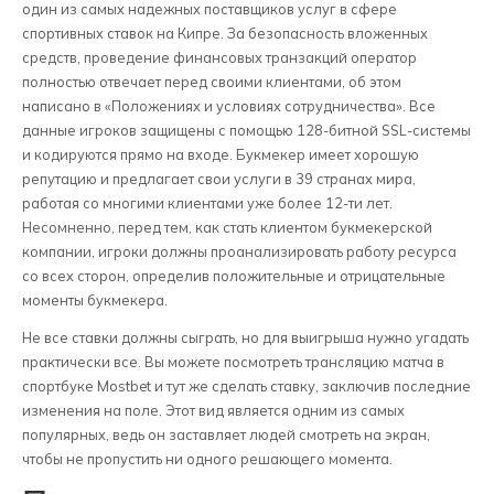
один из самых надежных поставщиков услуг в сфере
спортивных ставок на Кипре. За безопасность вложенных
средств, проведение финансовых транзакций оператор
полностью отвечает перед своими клиентами, об этом
написано в «Положениях и условиях сотрудничества». Все
данные игроков защищены с помощью 128-битной SSL-системы
и кодируются прямо на входе. Букмекер имеет хорошую
репутацию и предлагает свои услуги в 39 странах мира,
работая со многими клиентами уже более 12-ти лет.
Несомненно, перед тем, как стать клиентом букмекерской
компании, игроки должны проанализировать работу ресурса
со всех сторон, определив положительные и отрицательные
моменты букмекера.
Не все ставки должны сыграть, но для выигрыша нужно угадать
практически все. Вы можете посмотреть трансляцию матча в
спортбуке Mostbet и тут же сделать ставку, заключив последние
изменения на поле. Этот вид является одним из самых
популярных, ведь он заставляет людей смотреть на экран,
чтобы не пропустить ни одного решающего момента.