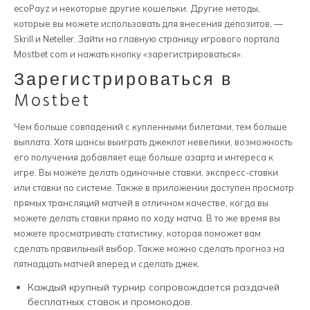
ecoPayz и некоторые другие кошельки. Другие методы,
которые вы можете использовать для внесения депозитов, —
Skrill и Neteller. Зайти на главную страницу игрового портала
Mostbet com и нажать кнопку «зарегистрироваться».
Зарегистрироваться в
Mostbet
Чем больше совпадений с купленными билетами, тем больше
выплата. Хотя шансы выиграть джекпот невелики, возможность
его получения добавляет еще больше азарта и интереса к
игре. Вы можете делать одиночные ставки, экспресс-ставки
или ставки по системе. Также в приложении доступен просмотр
прямых трансляций матчей в отличном качестве, когда вы
можете делать ставки прямо по ходу матча. В то же время вы
можете просматривать статистику, которая поможет вам
сделать правильный выбор. Также можно сделать прогноз на
пятнадцать матчей вперед и сделать джек.
Каждый крупный турнир сопровождается раздачей
бесплатных ставок и промокодов.