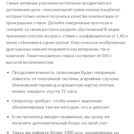
Самые активные участники постепенно продвигаются к
достижению цели – максимальной сумме коинов (кешбека),
которые только можно получить в качестве компенсации от
проигрышных ставок. Делайте ежедневные прогнозы и
смотрите за своим ростом в разделе «Достижения! В акции
принимают участие экспресс-ставки с коэффициентом от 1,40 и
тремя событиями в одном купоне. Классическое изображение
драгоценных камней понравится как ветеранам, так и
новичкам. Лимит множителя ставки составляет х5 000 с
высокой волатильностью.
Продолжительность транзакции будет напрямую
зависеть от платежной системы, в крайних случаях
(банковский перевод и кредитная карта) платеж
можно ожидать спустя 72 часа.
Оператор требует, чтобы клиент выполнял
обналичивание тем же методом, что и депозит.
Если промокод введен правильно, вы сразу же
получите дополнительный бонус на свой счет.
Здесь вы найдете более 1000 шоу, разделенных на