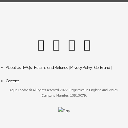
About Us |
FAQs |
Returns and Refunds |
Privacy Policy |
Co-Brand |
Contact
Agua London © All rights reserved 2022. Registered in England and Wales.
Company Number: 13813079.