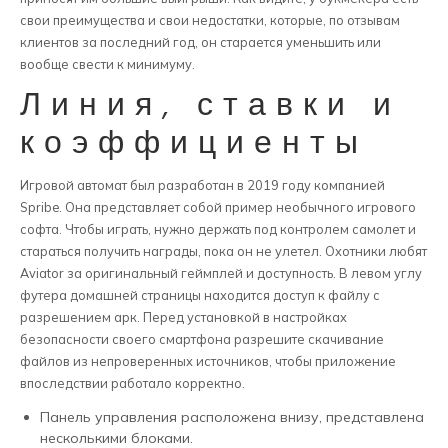
свои преимущества и свои недостатки, которые, по отзывам
клиентов за последний год, он старается уменьшить или
вообще свести к минимуму.
Линия, ставки и
коэффициенты
Игровой автомат был разработан в 2019 году компанией
Spribe. Она представляет собой пример необычного игрового
софта. Чтобы играть, нужно держать под контролем самолет и
стараться получить награды, пока он не улетел. Охотники любят
Aviator за оригинальный геймплей и доступность. В левом углу
футера домашней страницы находится доступ к файлу с
разрешением арк. Перед установкой в настройках
безопасности своего смартфона разрешите скачивание
файлов из непроверенных источников, чтобы приложение
впоследствии работало корректно.
Панель управления расположена внизу, представлена
несколькими блоками.