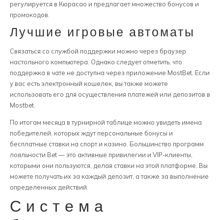
регулируется в Кюрасао и предлагает множество бонусов и
промокодов.
Лучшие игровые автоматы
Связаться со службой поддержки можно через браузер
настольного компьютера. Однако следует отметить, что
поддержка в чате не доступна через приложение MostBet. Если
у вас есть электронный кошелек, вы также можете
использовать его для осуществления платежей или депозитов в
Mostbet.
По итогам месяца в турнирной таблице можно увидеть имена
победителей, которых ждут персональные бонусы и
бесплатные ставки на спорт и казино. Большинство программ
лояльности Bet — это активные привилегии и VIP-клиенты,
которыми они пользуются, делая ставки на этой платформе. Вы
можете получать их за каждый депозит, а также за выполнение
определенных действий.
Система