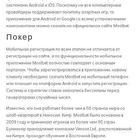
системами Android и iOS. Поскольку не все компьютерные
провайдеры поддерживают политику азартных игр, то
приложение для Android от Google со всеми установочными
компонентами можно скачать на официальном сайте Mostbet.
Покер
Мобильная регистрация по всем этапам не отличается от
регистрации на сайте, а по функциональности мобильное
приложение Mostbet полностью совпадает с основным
порталом. Чтобы зарегистрироваться в приложении, новому
клиенту необходимо скачать Mostbet на мобильный телефон
или планшет на платформе Android и запустить регистрацию.
Системы и стратегии ставок оказались бессильны перед
генераторами случайных чисел.
Известно, что она работает более чем в 50 странах мира со
штаб-квартирой в Никосии, Кипр. Mostbet была основана в
2009 году и принимает игроков из более чем 90 стран.
Букмекер принадлежит компании Venson Ltd., расположенной
на Кипре, проходит обучение в Восточной Европе,