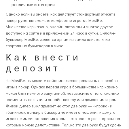
различные категории.
Однако если вы знаете, как действует стандартный этикет в
покер-руме, вы сможете комфортно играть в MostBet.
Множество игр казино, онлайн-автоматы и многое другое
доступно на сайте и в приложении 24 часа в сутки. Онлайн-
букмекер MostBet является одним из самых влиятельных
спортивных букмекеров в мире.
Как внести
депозит
На MostBet вы можете найти множество различных способов
игры в покер. Однако первая игра в большинстве игр казино
может быть немного запутанной, независимо от того, сколько
времени вы посвятили онлайн-покеру или домашним играм.
Живой дилер выкладывает на стол две руки — «игрока» и
«банкира». Банкир в баккара не имеет отношения к дому, а
игрок не имеет отношения к вам — это просто две стороны, на
которые можно делать ставки. Только эти две руки будут сданы,