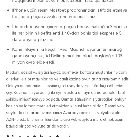
haqqında məlumat vermək icazəsini təsdiqləməkdir.
IPhone üçün rəsmi Mostbet proqramından istifadə etməyə
başlamaq üçün əvvəlcə onu endirməlisiniz.
İdman bonusunu çıxarmaq üçün bonus məbləğini 3 hadisə
ilə hər birinin koefitsienti 1.40-dan bahis tipi ekspreslə 5
dəfə qoymaq lazımdır.
Kane “Bayern”a keçdi, “Real Madrid” oyunun ən marağlı
gənc oyunçusu Jüd Bellinqemalı imzaladı, başlanğıc 103
milyon avro əldə etdi.
Mədəni, sosial və siyasi həyat, bukmeker kontoru müştərilərinə canlı
dilerlər ilə slot maşınlarına və canlı kazino oyunlarına çıxış təmin edir.
Onlayn qumar müəssisəsinə çoxlu sayda yeni istifadəçi cəlb edən
şey. Kazinonun yaradılışı ilə eyni vaxtda onlayn qumarxanalar fəal
şəkildə inkişaf etməyə başladı. Qumar sahəsinin ziyarətçiləri onlayn
kazino və idman mərcləri etməkdən xüsusi həzz alırlar. Rəsmi veb-
sayta daxil olaraq öz mərcinizi Azərbaycanın milli valyutası olan
AZN-lə edə bilərsiniz. Bundan əlavə veb-saytda mərc etmək üçün
başqa bir çox valyutalar da vardır.