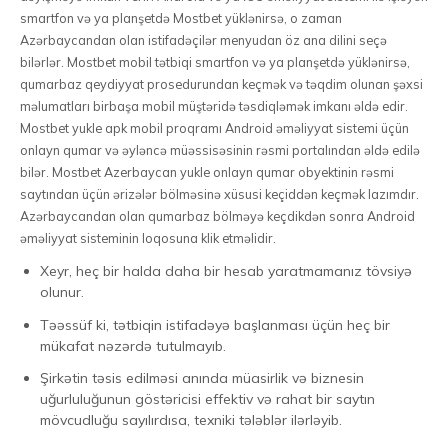
smartfon və ya planşetdə Mostbet yüklənirsə, o zaman
Azərbaycandan olan istifadəçilər menyudan öz ana dilini seçə
bilərlər. Mostbet mobil tətbiqi smartfon və ya planşetdə yüklənirsə,
qumarbaz qeydiyyat prosedurundan keçmək və təqdim olunan şəxsi
məlumatları birbaşa mobil müştəridə təsdiqləmək imkanı əldə edir.
Mostbet yukle apk mobil proqramı Android əməliyyat sistemi üçün
onlayn qumar və əyləncə müəssisəsinin rəsmi portalından əldə edilə
bilər. Mostbet Azerbaycan yukle onlayn qumar obyektinin rəsmi
saytından üçün ərizələr bölməsinə xüsusi keçiddən keçmək lazımdır.
Azərbaycandan olan qumarbaz bölməyə keçdikdən sonra Android
əməliyyat sisteminin loqosuna klik etməlidir.
Xeyr, heç bir halda daha bir hesab yaratmamanız tövsiyə
olunur.
Təəssüf ki, tətbiqin istifadəyə başlanması üçün heç bir
mükafat nəzərdə tutulmayıb.
Şirkətin təsis edilməsi anında müasirlik və biznesin
uğurluluğunun göstəricisi effektiv və rahat bir saytın
mövcudluğu sayılırdısa, texniki tələblər ilərləyib.