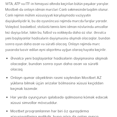
WTA, ATP və ITF-in himayəsi altında keçirilən bütün peşəkar yarışlar.
Mostbet-də onlayn idman mərcləri Canlı sekmesinde təqdim olunur.
Canlı rejimin mühim xüsusiyyəti karşılaşmada vəziyyətin
dəyişkənliyidir ki, bu da oyunöncəsi rejimdə mərcdə fərqlər yaradır.
Voleybol, basketbol, ​​stolüstü tennis kimi idman növlərində əmsallar
tez dəyişə bilər, lakin bu, futbol və xokkeydə daha az olur. Əvvəlcə
yeni başlayanlar hadisələrin dəyişməsinə alışmalı olacaqlar, bundan
sonra oyun daha asan və sürətli olacaq. Onlayn rejimdə mərc
yuxarıda təsvir edilən eyni alqoritmə uyğun olaraq həyata keçirilir.
Əvvəlcə yeni başlayanlar hadisələrin dəyişməsinə alışmalı
olacaqlar, bundan sonra oyun daha asan və sürətli
olacaq.
Onlayn qumar obyektinin rəsmi saytından Mostbet AZ
yüklənə bilmək üçün ərizələr bölməsinə xüsusi keçiddən
keçmək lazımdır.
Hər yerdə oyunçunun qələbədə qalmasına kömək edəcək
xüsusi simvollar mövcuddur.
Mostbet proqramlarının hər biri öz quraşdırma
xüsusiyyətlərinə malikdir, buna görə də onları ayrıca