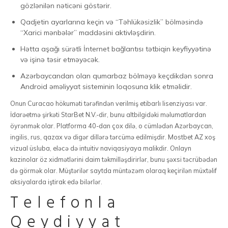
gözlənilən nəticəni göstərir.
Qadjetin ayarlarına keçin və “Təhlükəsizlik” bölməsində
“Xarici mənbələr” maddəsini aktivləşdirin.
Hətta aşağı sürətli İnternet bağlantısı tətbiqin keyfiyyətinə
və işinə təsir etməyəcək.
Azərbaycandan olan qumarbaz bölməyə keçdikdən sonra
Android əməliyyat sisteminin loqosuna klik etməlidir.
Onun Curacao hökuməti tərəfindən verilmiş etibarlı lisenziyası var.
İdarəetmə şirkəti StarBet N.V.-dir, bunu altbilgidəki məlumatlardan
öyrənmək olar. Platforma 40-dan çox dilə, o cümlədən Azərbaycan,
ingilis, rus, qazax və digər dillərə tərcümə edilmişdir. Mostbet AZ xoş
vizual üsluba, eləcə də intuitiv naviqasiyaya malikdir. Onlayn
kazinolar öz xidmətlərini daim təkmilləşdirirlər, bunu şəxsi təcrübədən
də görmək olar. Müştərilər saytda müntəzəm olaraq keçirilən müxtəlif
aksiyalarda iştirak edə bilərlər.
Telefonla
Qeydiyyat