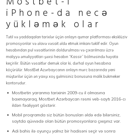
Mostbet-i
iPhone-da necə
yükləmək olar
Tətil və yaddaqalan tarixlər üçün onlayn qumar platforması eksklüziv
promosyonlar və əlavə vəsait əldə etmək imkanı təklif edir. Oyun
hesabından pul vəsaitlərinin doldurulması və çıxarılması üzrə
maliyyə əməliyyatları şəxsi hesabın “Kassir” bölməsində həyata
keçirilir. Bütün vəsaitlər demək olar ki, dərhal oyun hesabına
köçürülür. MostBet Azərbaycanın onlayn mərc bazarında yeni
müştərilər üçün ən yaxşı xoş gəlmisiniz bonusuna malik bukmeker
kontorudur.
Mostbetin yaranma tarixinin 2009-cu il olmasına
baxmayaraq, Mostbet Azərbaycan rəsmi veb-saytı 2016-cı
ildən fəaliyyət göstərir.
Mobil proqramda siz bütün bonusları əldə edə bilərsiniz,
saytda qüvvədə olan bütün promosyonlara çıxışınız var.
Adi bahis ilə oyunçu yalnız bir hadisəni seçir və sonra