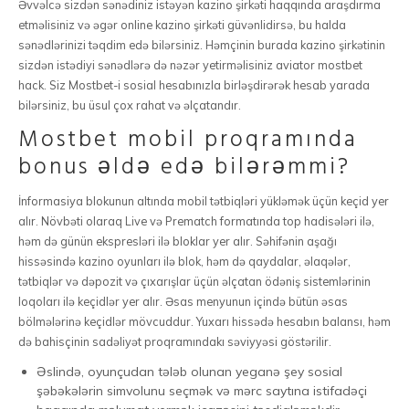
Əvvəlcə sizdən sənədiniz istəyən kazino şirkəti haqqında araşdırma
etməlisiniz və əgər online kazino şirkəti güvənlidirsə, bu halda
sənədlərinizi təqdim edə bilərsiniz. Həmçinin burada kazino şirkətinin
sizdən istədiyi sənədlərə də nəzər yetirməlisiniz aviator mostbet
hack. Siz Mostbet-i sosial hesabınızla birləşdirərək hesab yarada
bilərsiniz, bu üsul çox rahat və əlçatandır.
Mostbet mobil proqramında
bonus əldə edə bilərəmmi?
İnformasiya blokunun altında mobil tətbiqləri yükləmək üçün keçid yer
alır. Növbəti olaraq Live və Prematch formatında top hadisələri ilə,
həm də günün ekspresləri ilə bloklar yer alır. Səhifənin aşağı
hissəsində kazino oyunları ilə blok, həm də qaydalar, əlaqələr,
tətbiqlər və dəpozit və çıxarışlar üçün əlçatan ödəniş sistemlərinin
loqoları ilə keçidlər yer alır. Əsas menyunun içində bütün əsas
bölmələrinə keçidlər mövcuddur. Yuxarı hissədə hesabın balansı, həm
də bahisçinin sadəliyət proqramındakı səviyyəsi göstərilir.
Əslində, oyunçudan tələb olunan yeganə şey sosial
şəbəkələrin simvolunu seçmək və mərc saytına istifadəçi