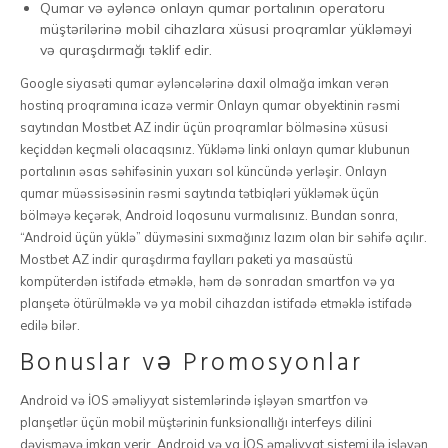
Qumar və əyləncə onlayn qumar portalının operatoru
müştərilərinə mobil cihazlara xüsusi proqramlar yükləməyi
və quraşdırmağı təklif edir.
Google siyasəti qumar əyləncələrinə daxil olmağa imkan verən
hostinq proqramına icazə vermir Onlayn qumar obyektinin rəsmi
saytından Mostbet AZ indir üçün proqramlar bölməsinə xüsusi
keçiddən keçməli olacaqsınız. Yükləmə linki onlayn qumar klubunun
portalının əsas səhifəsinin yuxarı sol küncündə yerləşir. Onlayn
qumar müəssisəsinin rəsmi saytında tətbiqləri yükləmək üçün
bölməyə keçərək, Android loqosunu vurmalısınız. Bundan sonra,
“Android üçün yüklə” düyməsini sıxmağınız lazım olan bir səhifə açılır.
Mostbet AZ indir quraşdırma faylları paketi ya masaüstü
kompüterdən istifadə etməklə, həm də sonradan smartfon və ya
planşetə ötürülməklə və ya mobil cihazdan istifadə etməklə istifadə
edilə bilər.
Bonuslar və Promosyonlar
Android və İOS əməliyyat sistemlərində işləyən smartfon və
planşetlər üçün mobil müştərinin funksionallığı interfeys dilini
dəyişməyə imkan verir. Android və ya İOS əməliyyat sistemi ilə işləyən