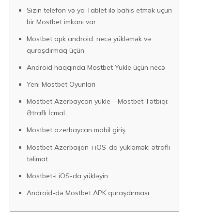
Sizin telefon və ya Tablet ilə bahis etmək üçün
bir Mostbet imkanı var
Mostbet apk android: necə yükləmək və
quraşdırmaq üçün
Android haqqında Mostbet Yukle üçün necə
Yeni Mostbet Oyunları
Mostbet Azerbaycan yukle – Mostbet Tətbiqi:
Ətraflı İcmal
Mostbet azerbaycan mobil giriş
Mostbet Azerbaijan-i iOS-da yükləmək: ətraflı
təlimat
Mostbet-i iOS-da yükləyin
Android-də Mostbet APK quraşdırması