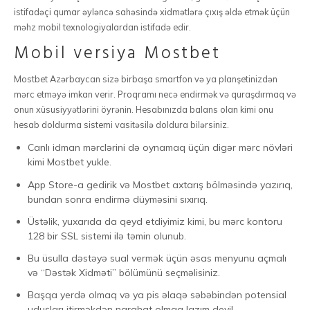
istifadəçi qumar əyləncə sahəsində xidmətlərə çıxış əldə etmək üçün
məhz mobil texnologiyalardan istifadə edir.
Mobil versiya Mostbet
Mostbet Azərbaycan sizə birbaşa smartfon və ya planşetinizdən
mərc etməyə imkan verir. Proqramı necə endirmək və quraşdırmaq və
onun xüsusiyyətlərini öyrənin. Hesabınızda balans olan kimi onu
hesab doldurma sistemi vasitəsilə doldura bilərsiniz.
Canlı idman mərclərini də oynamaq üçün digər mərc növləri
kimi Mostbet yukle.
App Store-a gedirik və Mostbet axtarış bölməsində yazırıq,
bundan sonra endirmə düyməsini sıxırıq.
Üstəlik, yuxarıda da qeyd etdiyimiz kimi, bu mərc kontoru
128 bir SSL sistemi ilə təmin olunub.
Bu üsulla dəstəyə sual vermək üçün əsas menyunu açmalı
və “Dəstək Xidməti” bölümünü seçməlisiniz.
Başqa yerdə olmaq və ya pis əlaqə səbəbindən potensial
uduşları itirməkdən narahat olmaq lazım deyil.