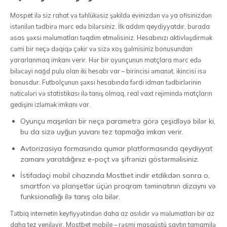
Mospet ilə siz rahat və təhlükəsiz şəkildə evinizdən və ya ofisinizdən
istənilən tədbirə mərc edə bilərsiniz. İlk addım qeydiyyatdır, burada
əsas şəxsi məlumatları təqdim etməlisiniz. Hesabınızı aktivləşdirmək
cəmi bir neçə dəqiqə çəkir və sizə xoş gəlmisiniz bonusundan
yararlanmaq imkanı verir. Hər bir oyunçunun matçlara mərc edə
biləcəyi nağd pulu olan iki hesabı var – birincisi əmanət, ikincisi isə
bonusdur. Futbolçunun şəxsi hesabında fərdi idman tədbirlərinin
nəticələri və statistikası ilə tanış olmaq, real vaxt rejimində matçların
gedişini izləmək imkanı var.
Oyunçu maşınları bir neçə parametrə görə çeşidləyə bilər ki,
bu da sizə uyğun yuvanı tez tapmağa imkan verir.
Avtorizasiya formasında qumar platformasında qeydiyyat
zamanı yaratdığınız e-poçt və şifrənizi göstərməlisiniz.
İstifadəçi mobil cihazında Mostbet indir etdikdən sonra o,
smartfon və planşetlər üçün proqram təminatının dizaynı və
funksionallığı ilə tanış ola bilər.
Tətbiq internetin keyfiyyətindən daha az asılıdır və məlumatları bir az
daha tez yeniləyir. Mostbet mobile – rəsmi masaüstü saytın tamamilə