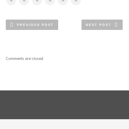
PREVIOUS POST
NEXT POST
Comments are closed.