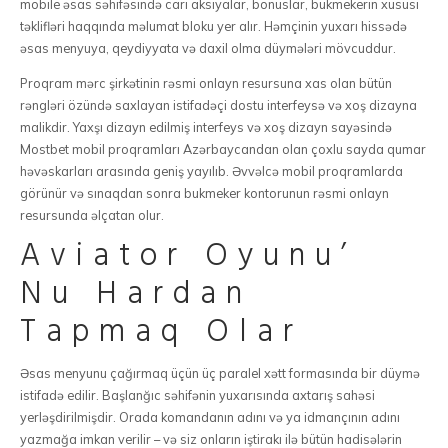
mobile əsas səhifəsində cari aksiyalar, bonuslar, bukmekerin xüsusi
təklifləri haqqında məlumat bloku yer alır. Həmçinin yuxarı hissədə
əsas menyuya, qeydiyyata və daxil olma düymələri mövcuddur.
Proqram mərc şirkətinin rəsmi onlayn resursuna xas olan bütün
rəngləri özündə saxlayan istifadəçi dostu interfeysə və xoş dizayna
malikdir. Yaxşı dizayn edilmiş interfeys və xoş dizayn sayəsində
Mostbet mobil proqramları Azərbaycandan olan çoxlu sayda qumar
həvəskarları arasında geniş yayılıb. Əvvəlcə mobil proqramlarda
görünür və sınaqdan sonra bukmeker kontorunun rəsmi onlayn
resursunda əlçatan olur.
Aviator Oyunu’
Nu Hardan
Tapmaq Olar
Əsas menyunu çağırmaq üçün üç paralel xətt formasında bir düymə
istifadə edilir. Başlanğıc səhifənin yuxarısında axtarış sahəsi
yerləşdirilmişdir. Orada komandanın adını və ya idmançının adını
yazmağa imkan verilir – və siz onların iştirakı ilə bütün hadisələrin