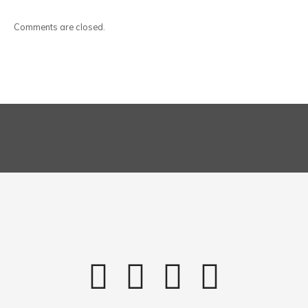
Comments are closed.