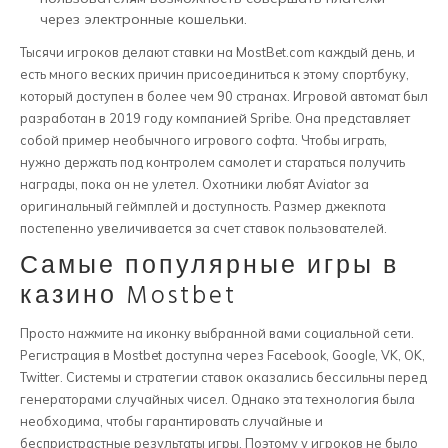
через электронные кошельки.
Тысячи игроков делают ставки на MostBet.com каждый день, и
есть много веских причин присоединиться к этому спортбуку,
который доступен в более чем 90 странах. Игровой автомат был
разработан в 2019 году компанией Spribe. Она представляет
собой пример необычного игрового софта. Чтобы играть,
нужно держать под контролем самолет и стараться получить
награды, пока он не улетел. Охотники любят Aviator за
оригинальный геймплей и доступность. Размер джекпота
постепенно увеличивается за счет ставок пользователей.
Самые популярные игры в
казино Mostbet
Просто нажмите на иконку выбранной вами социальной сети.
Регистрация в Mostbet доступна через Facebook, Google, VK, OK,
Twitter. Системы и стратегии ставок оказались бессильны перед
генераторами случайных чисел. Однако эта технология была
необходима, чтобы гарантировать случайные и
беспристрастные результаты игры. Поэтому у игроков не было