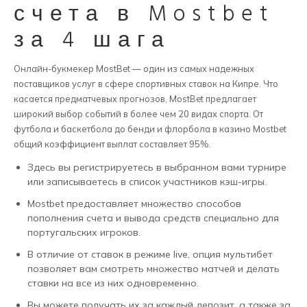
счета в Mostbet
за 4 шага
Онлайн-букмекер MostBet — один из самых надежных
поставщиков услуг в сфере спортивных ставок на Кипре. Что
касается предматчевых прогнозов, MostBet предлагает
широкий выбор событий в более чем 20 видах спорта. От
футбола и баскетбола до бенди и флорбола в казино Mostbet
общий коэффициент выплат составляет 95%.
Здесь вы регистрируетесь в выбранном вами турнире
или записываетесь в список участников кэш-игры.
Mostbet предоставляет множество способов
пополнения счета и вывода средств специально для
португальских игроков.
В отличие от ставок в режиме live, опция мультибет
позволяет вам смотреть множество матчей и делать
ставки на все из них одновременно.
Вы можете получать их за каждый депозит, а также за