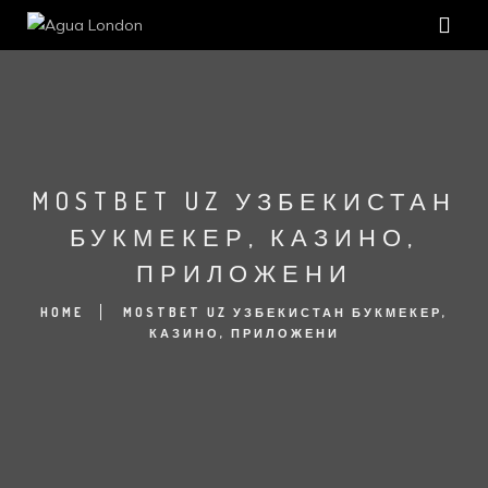
MOSTBET UZ УЗБЕКИСТАН
БУКМЕКЕР, КАЗИНО,
ПРИЛОЖЕНИ
HOME
MOSTBET UZ УЗБЕКИСТАН БУКМЕКЕР,
КАЗИНО, ПРИЛОЖЕНИ