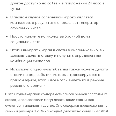
другое доступно на сайте и в приложении 24 часа в
сутки.
В первом случае соперником игрока является
компьютер, а результаты определяет генератор
случайных чисел.
Просто нажмите на иконку выбранной вами
социальной сети.
Чтобы выиграть, играя в слоты в онлайн-казино, вы
должны сделать ставку и получить определенные
комбинации символов.
Используя опцию мультибет, вы также можете делать
ставки на ряд событий, которые транслируются в
прямом эфире, чтобы все могли видеть их в режиме
реального времени.
В этой букмекерской конторе есть список рынков спортивных
ставок, и пользователи могут делать такие ставки, как
over/under, гандикап и другие. Она содержит предложения по
линии в размере 125% на каждый депозит на счету. В Mostbet