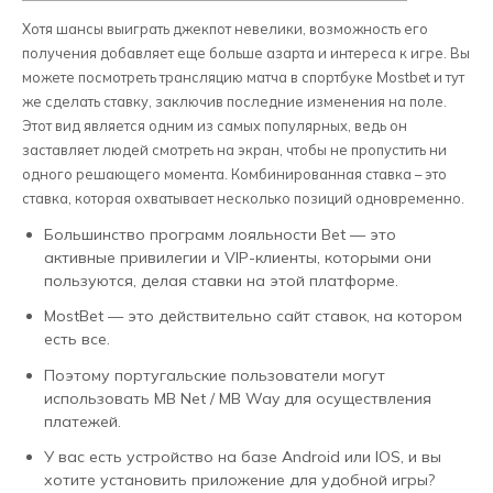
Хотя шансы выиграть джекпот невелики, возможность его
получения добавляет еще больше азарта и интереса к игре. Вы
можете посмотреть трансляцию матча в спортбуке Mostbet и тут
же сделать ставку, заключив последние изменения на поле.
Этот вид является одним из самых популярных, ведь он
заставляет людей смотреть на экран, чтобы не пропустить ни
одного решающего момента. Комбинированная ставка – это
ставка, которая охватывает несколько позиций одновременно.
Большинство программ лояльности Bet — это
активные привилегии и VIP-клиенты, которыми они
пользуются, делая ставки на этой платформе.
MostBet — это действительно сайт ставок, на котором
есть все.
Поэтому португальские пользователи могут
использовать MB Net / MB Way для осуществления
платежей.
У вас есть устройство на базе Android или IOS, и вы
хотите установить приложение для удобной игры?