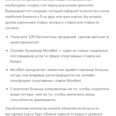
необходимо создать счет перед внесением депозита.
Выигрывает тот соперник, который набирает количество очков,
наиболее близкое к 9 на двух или трех картах. Вы можете
делать одиночные ставки, экспресс-ставки или ставки по
системе.
Получите 100 бесплатных вращений, сделав депозит в
криптовалютах!
Онлайн-букмекер MostBet — один из самых надежных
поставщиков услуг в сфере спортивных ставок на
Кипре.
MostBet предлагает клиентам приветственные бонусы,
когда они впервые регистрируются на онлайн-
платформе спортивных ставок Mostbet.
Стратегии больше направлены на то, чтобы сократить
ваши потери, чем на то, чтобы увеличить вашу
способность выигрывать.
Заработанные монеты вы можете обменять на бонусы по
выгодному курсу. Курс обмена зависит от вашего уровня в