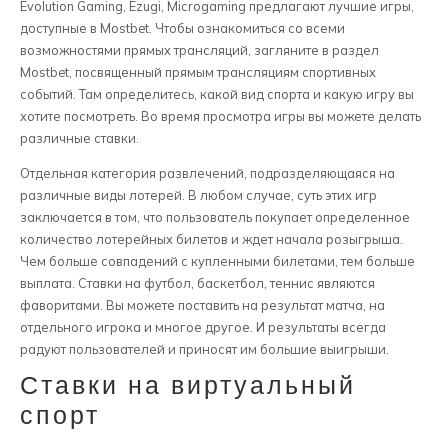
Evolution Gaming, Ezugi, Microgaming предлагают лучшие игры,
доступные в Mostbet. Чтобы ознакомиться со всеми
возможностями прямых трансляций, загляните в раздел
Mostbet, посвященный прямым трансляциям спортивных
событий. Там определитесь, какой вид спорта и какую игру вы
хотите посмотреть. Во время просмотра игры вы можете делать
различные ставки.
Отдельная категория развлечений, подразделяющаяся на
различные виды лотерей. В любом случае, суть этих игр
заключается в том, что пользователь покупает определенное
количество лотерейных билетов и ждет начала розыгрыша.
Чем больше совпадений с купленными билетами, тем больше
выплата. Ставки на футбол, баскетбол, теннис являются
фаворитами. Вы можете поставить на результат матча, на
отдельного игрока и многое другое. И результаты всегда
радуют пользователей и приносят им большие выигрыши.
Ставки на виртуальный
спорт