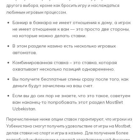
другого выбора, кроме как бросить игру и наслаждаться
любимым игровым процессом.
Банкир в баккара не имеет отношения к дому, а игрок
не имеет отношения к вам — это просто две стороны,
на которые можно делать ставки.
В этом разделе казино есть несколько игровых
автоматов.
Комбинированная ставка – это ставка, которая
охватывает несколько позиций одновременно.
Вы получите бесплатные спины сразу после того, как
деньги будут зачислены на ваш счет.
Если вы до сих пор не знаете, что это такое, советуем
вам наконец-то попробовать этот раздел MostBet
Uzbekistan.
Перечисленные ниже опции ставок гарантируют, что игроки из
Узбекистана смогут получить удовольствие от игры на Mostbet,
делая ставки на спорт и игры в казино. Для получения более
подробной информации о каждой задействованной функции