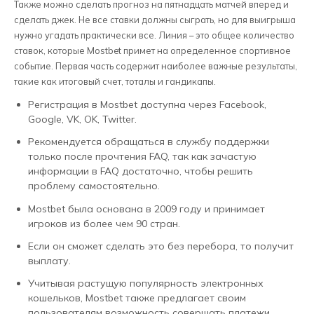
Также можно сделать прогноз на пятнадцать матчей вперед и
сделать джек. Не все ставки должны сыграть, но для выигрыша
нужно угадать практически все. Линия – это общее количество
ставок, которые Mostbet примет на определенное спортивное
событие. Первая часть содержит наиболее важные результаты,
такие как итоговый счет, тоталы и гандикапы.
Регистрация в Mostbet доступна через Facebook,
Google, VK, OK, Twitter.
Рекомендуется обращаться в службу поддержки
только после прочтения FAQ, так как зачастую
информации в FAQ достаточно, чтобы решить
проблему самостоятельно.
Mostbet была основана в 2009 году и принимает
игроков из более чем 90 стран.
Если он сможет сделать это без перебора, то получит
выплату.
Учитывая растущую популярность электронных
кошельков, Mostbet также предлагает своим
пользователям возможность совершать платежи