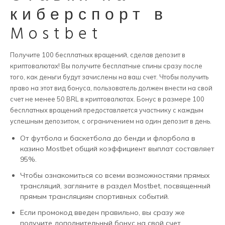
киберспорт в
Mostbet
Получите 100 бесплатных вращений, сделав депозит в
криптовалютах! Вы получите бесплатные спины сразу после
того, как деньги будут зачислены на ваш счет. Чтобы получить
право на этот вид бонуса, пользователь должен внести на свой
счет не менее 50 BRL в криптовалютах. Бонус в размере 100
бесплатных вращений предоставляется участнику с каждым
успешным депозитом, с ограничением на один депозит в день.
От футбола и баскетбола до бенди и флорбола в
казино Mostbet общий коэффициент выплат составляет
95%.
Чтобы ознакомиться со всеми возможностями прямых
трансляций, загляните в раздел Mostbet, посвященный
прямым трансляциям спортивных событий.
Если промокод введен правильно, вы сразу же
получите дополнительный бонус на свой счет.