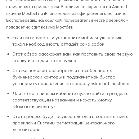
отличается от приложения. В отличие от варианта на Android
скачать Mostbet на iPhone можно из официального магазина.
Воспользовавшись ссылкой, пользователь вместе с зеркалом
попадает на сайт казино Мостбет.
Если вы скачаете, и установите мобильную версию,
такая необходимость отпадёт сама собой.
Этот обзор расскажет вам, как поставить свою первую
ставку и что для этого нужно.
Статья поможет разобраться в особенностях
букмекерской конторы и подскажет как быстро
установить приложение по запросу «skachat mostbet».
Для этого в личном кабинете нужно зайти в раздел с
соответствующим названием и нажать кнопку
«Заказать выплату».
Этот процесс будет осуществляться в соответствии с
правилами Системы регистрации центрального
депозитария.