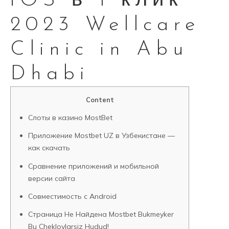
iOS в 1 клик
2023 Wellcare
Clinic in Abu
Dhabi
Content
Слоты в казино MostBet
Приложение Mostbet UZ в Узбекистане —
как скачать
Сравнение приложений и мобильной
версии сайта
Совместимость с Android
Страница Не Найдена Mostbet Bukmeyker
Bu Cheklovlarsiz Hudud!