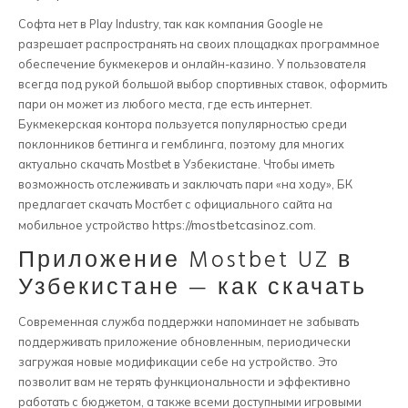
Софта нет в Play Industry, так как компания Google не
разрешает распространять на своих площадках программное
обеспечение букмекеров и онлайн-казино. У пользователя
всегда под рукой большой выбор спортивных ставок, оформить
пари он может из любого места, где есть интернет.
Букмекерская контора пользуется популярностью среди
поклонников беттинга и гемблинга, поэтому для многих
актуально скачать Mostbet в Узбекистане. Чтобы иметь
возможность отслеживать и заключать пари «на ходу», БК
предлагает скачать Мостбет с официального сайта на
https://mostbetcasinoz.com
мобильное устройство
.
Приложение Mostbet UZ в
Узбекистане — как скачать
Современная служба поддержки напоминает не забывать
поддерживать приложение обновленным, периодически
загружая новые модификации себе на устройство. Это
позволит вам не терять функциональности и эффективно
работать с бюджетом, а также всеми доступными игровыми