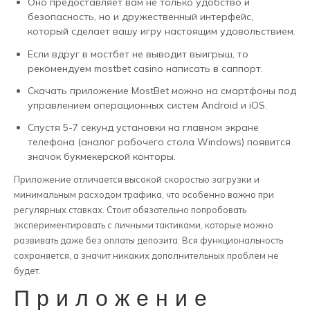
Оно предоставляет вам не только удобство и
безопасность, но и дружественный интерфейс,
который сделает вашу игру настоящим удовольствием.
Если вдруг в мостбет не выводит выигрыш, то
рекомендуем mostbet casino написать в саппорт.
Скачать приложение MostBet можно на смартфоны под
управлением операционных систем Android и iOS.
Спустя 5-7 секунд установки на главном экране
телефона (аналог рабочего стола Windows) появится
значок букмекерской конторы.
Приложение отличается высокой скоростью загрузки и
минимальным расходом трафика, что особенно важно при
регулярных ставках. Стоит обязательно попробовать
экспериментировать с личными тактиками, которые можно
развивать даже без оплаты депозита. Вся функциональность
сохраняется, а значит никаких дополнительных проблем не
будет.
Приложение