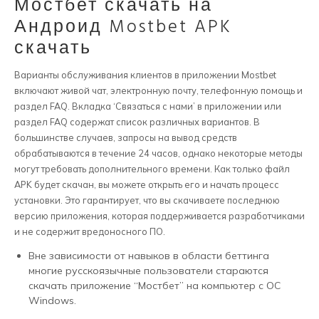
Мостбет скачать на
Андроид Mostbet APK
скачать
Варианты обслуживания клиентов в приложении Mostbet
включают живой чат, электронную почту, телефонную помощь и
раздел FAQ. Вкладка ‘Связаться с нами’ в приложении или
раздел FAQ содержат список различных вариантов. В
большинстве случаев, запросы на вывод средств
обрабатываются в течение 24 часов, однако некоторые методы
могут требовать дополнительного времени. Как только файл
APK будет скачан, вы можете открыть его и начать процесс
установки. Это гарантирует, что вы скачиваете последнюю
версию приложения, которая поддерживается разработчиками
и не содержит вредоносного ПО.
Вне зависимости от навыков в области беттинга
многие русскоязычные пользователи стараются
скачать приложение “Мостбет” на компьютер с ОС
Windows.