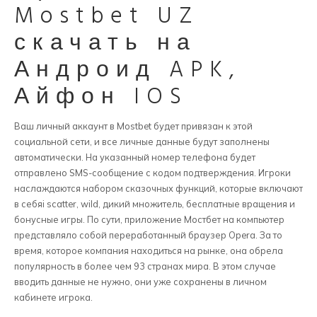
Mostbet UZ
скачать на
Андроид APK,
Айфон IOS
Ваш личный аккаунт в Mostbet будет привязан к этой
социальной сети, и все личные данные будут заполнены
автоматически. На указанный номер телефона будет
отправлено SMS-сообщение с кодом подтверждения. Игроки
наслаждаются набором сказочных функций, которые включают
в себяi scatter, wild, дикий множитель, бесплатные вращения и
бонусные игры. По сути, приложение Мостбет на компьютер
представляло собой переработанный браузер Opera. За то
время, которое компания находиться на рынке, она обрела
популярность в более чем 93 странах мира. В этом случае
вводить данные не нужно, они уже сохранены в личном
кабинете игрока.