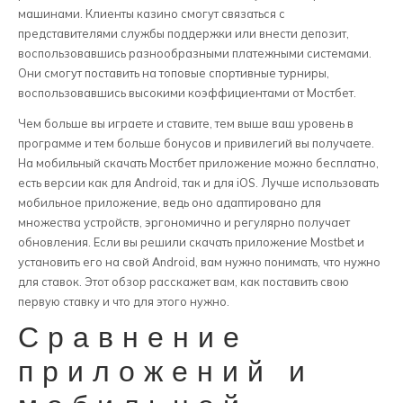
машинами. Клиенты казино смогут связаться с
представителями службы поддержки или внести депозит,
воспользовавшись разнообразными платежными системами.
Они смогут поставить на топовые спортивные турниры,
воспользовавшись высокими коэффициентами от Мостбет.
Чем больше вы играете и ставите, тем выше ваш уровень в
программе и тем больше бонусов и привилегий вы получаете.
На мобильный скачать Мостбет приложение можно бесплатно,
есть версии как для Android, так и для iOS. Лучше использовать
мобильное приложение, ведь оно адаптировано для
множества устройств, эргономично и регулярно получает
обновления. Если вы решили скачать приложение Mostbet и
установить его на свой Android, вам нужно понимать, что нужно
для ставок. Этот обзор расскажет вам, как поставить свою
первую ставку и что для этого нужно.
Сравнение
приложений и