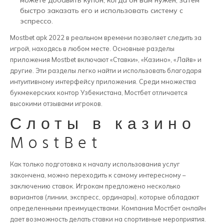
быстро заказать его и использовать систему с
эспрессо.
Mostbet apk 2022 в реальном времени позволяет следить за
игрой, находясь в любом месте. Основные разделы
приложения Mostbet включают «Ставки», «Казино», «Лайв» и
другие. Эти разделы легко найти и использовать благодаря
интуитивному интерфейсу приложения. Среди множества
букмекерских контор Узбекистана, Мостбет отличается
высокими отзывами игроков.
Слоты в казино
MostBet
Как только подготовка к началу использования услуг
закончена, можно переходить к самому интересному –
заключению ставок. Игрокам предложено несколько
вариантов (линии, экспресс, ординары), которые обладают
определенными преимуществами. Компания Мостбет онлайн
дает возможность делать ставки на спортивные мероприятия.