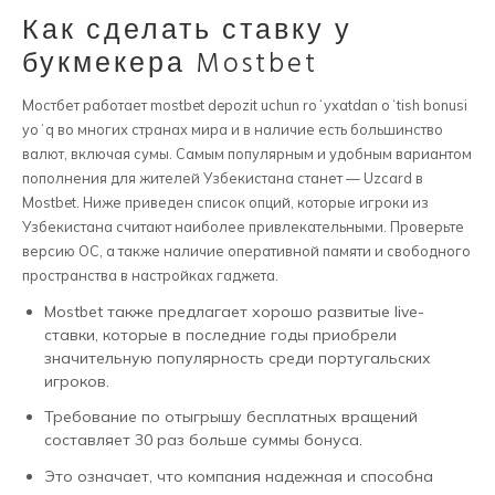
Как сделать ставку у
букмекера Mostbet
Мостбет работает mostbet depozit uchun roʻyxatdan oʻtish bonusi
yoʻq во многих странах мира и в наличие есть большинство
валют, включая сумы. Самым популярным и удобным вариантом
пополнения для жителей Узбекистана станет — Uzcard в
Mostbet. Ниже приведен список опций, которые игроки из
Узбекистана считают наиболее привлекательными. Проверьте
версию ОС, а также наличие оперативной памяти и свободного
пространства в настройках гаджета.
Mostbet также предлагает хорошо развитые live-
ставки, которые в последние годы приобрели
значительную популярность среди португальских
игроков.
Требование по отыгрышу бесплатных вращений
составляет 30 раз больше суммы бонуса.
Это означает, что компания надежная и способна