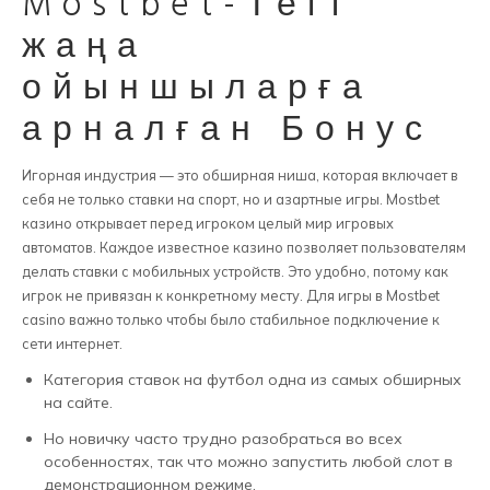
Mostbet-Тегі
жаңа
ойыншыларға
арналған Бонус
Игорная индустрия — это обширная ниша, которая включает в
себя не только ставки на спорт, но и азартные игры. Mostbet
казино открывает перед игроком целый мир игровых
автоматов. Каждое известное казино позволяет пользователям
делать ставки с мобильных устройств. Это удобно, потому как
игрок не привязан к конкретному месту. Для игры в Mostbet
casino важно только чтобы было стабильное подключение к
сети интернет.
Категория ставок на футбол одна из самых обширных
на сайте.
Но новичку часто трудно разобраться во всех
особенностях, так что можно запустить любой слот в
демонстрационном режиме.