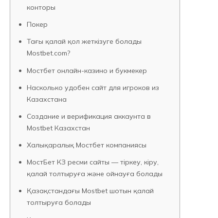
конторы
Покер
Тағы қалай қол жеткізуге болады
Mostbet.com?
Мостбет онлайн-казино и букмекер
Насколько удобен сайт для игроков из
Казахстана
Создание и верификация аккаунта в
Mostbet Казахстан
Халықаралық Мостбет компаниясы
МостБет КЗ ресми сайты — тіркеу, кіру,
қалай толтыруға және ойнауға болады
Қазақстандағы Mostbet шотын қалай
толтыруға болады