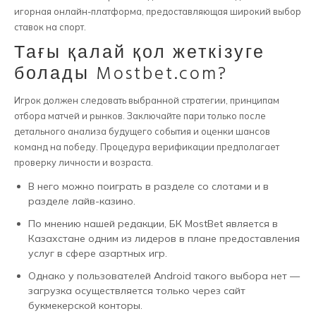
игорная онлайн-платформа, предоставляющая широкий выбор
ставок на спорт.
Тағы қалай қол жеткізуге
болады Mostbet.com?
Игрок должен следовать выбранной стратегии, принципам
отбора матчей и рынков. Заключайте пари только после
детального анализа будущего события и оценки шансов
команд на победу. Процедура верификации предполагает
проверку личности и возраста.
В него можно поиграть в разделе со слотами и в
разделе лайв-казино.
По мнению нашей редакции, БК MostBet является в
Казахстане одним из лидеров в плане предоставления
услуг в сфере азартных игр.
Однако у пользователей Android такого выбора нет —
загрузка осуществляется только через сайт
букмекерской конторы.