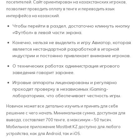
посетителей. Сайт ориентирован на казахстанских игроков,
позволяет проводить оплату в тенге и переводить язык
интерфейса на казахский.
Чтобы перейти в раздел, достаточно кликнуть кнопку
«Футбол» в левой части экрана.
Конечно, нельзя не выделить и игру Авиатор, которая
является нестандартной разработкой в игорной
индустрии и постоянно привлекает внимание игроков.
О технических работах администрация игрового
заведения говорит заранее.
Игровые аппараты лицензированы и регулярно
проходят проверку в независимых iGaming-
лабораториях, что обеспечивает честность игры.
Новичок может все детально изучить и принять для себя
решение с чего начать. Минимальная сумма, доступная для
вывода, составляет 700 тенге, а максимум – 50 тысяч.
Мобильное приложение Mostbet KZ доступно для любого
устройства, как для Android, так и iOS.