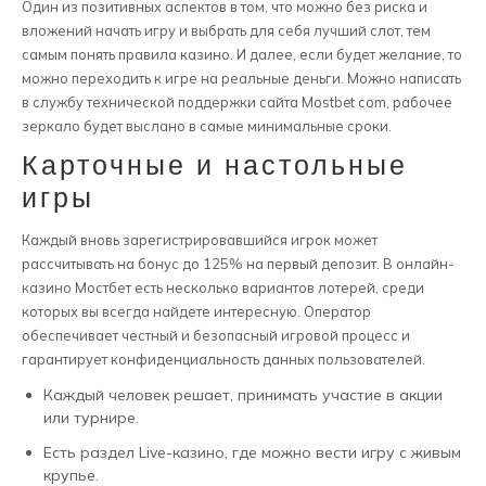
Один из позитивных аспектов в том, что можно без риска и
вложений начать игру и выбрать для себя лучший слот, тем
самым понять правила казино. И далее, если будет желание, то
можно переходить к игре на реальные деньги. Можно написать
в службу технической поддержки сайта Mostbet com, рабочее
зеркало будет выслано в самые минимальные сроки.
Карточные и настольные
игры
Каждый вновь зарегистрировавшийся игрок может
рассчитывать на бонус до 125% на первый депозит. В онлайн-
казино Мостбет есть несколько вариантов лотерей, среди
которых вы всегда найдете интересную. Оператор
обеспечивает честный и безопасный игровой процесс и
гарантирует конфиденциальность данных пользователей.
Каждый человек решает, принимать участие в акции
или турнире.
Есть раздел Live-казино, где можно вести игру с живым
крупье.