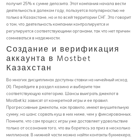
получит 25% к сумме депозита. Этот компания начала вести
деятельность в далеком году, пользуется популярностью не
только в Казахстане, но и по всей территории СНГ. Это говорит
о том, что деятельность компании контролируется и
регулируется соответствующими органами, так что нет причин
сомневаться в надежности.
Создание и верификация
аккаунта в Mostbet
Казахстан
Во многих дисциплинах доступны ставки на ничейный исход
(Х). Перейдите в раздел казино и выберите там
соответствующую категорию. Шансы выиграть джекпот в
Mostbet kz зависят от конкретной игры и ее правил.
Прогрессивные джекпоты, как правило, имеют внушительную
сумму, но шанс сорвать куш в них ниже, чем у фиксированных.
Помните, что сам процесс игры уже доставляет удовольствие
только от осознания того, что вы боретесь за приз в несколько
миллионов. В нижней части можно найти контакты букмекера,