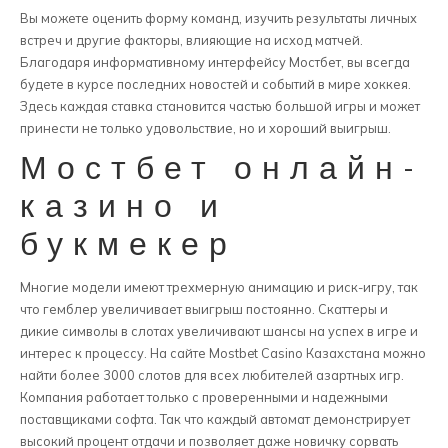
Вы можете оценить форму команд, изучить результаты личных
встреч и другие факторы, влияющие на исход матчей.
Благодаря информативному интерфейсу Мостбет, вы всегда
будете в курсе последних новостей и событий в мире хоккея.
Здесь каждая ставка становится частью большой игры и может
принести не только удовольствие, но и хороший выигрыш.
Мостбет онлайн-
казино и
букмекер
Многие модели имеют трехмерную анимацию и риск-игру, так
что гемблер увеличивает выигрыш постоянно. Скаттеры и
дикие символы в слотах увеличивают шансы на успех в игре и
интерес к процессу. На сайте Mostbet Casino Казахстана можно
найти более 3000 слотов для всех любителей азартных игр.
Компания работает только с проверенными и надежными
поставщиками софта. Так что каждый автомат демонстрирует
высокий процент отдачи и позволяет даже новичку сорвать