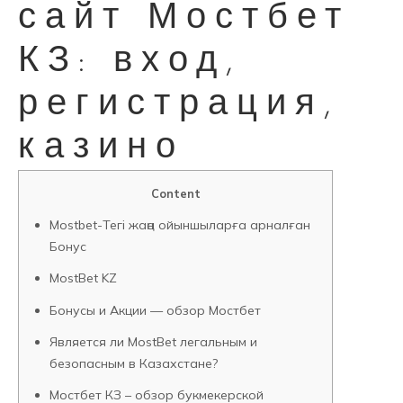
сайт Мостбет
КЗ: вход,
регистрация,
казино
Content
Mostbet-Тегі жаңа ойыншыларға арналған
Бонус
MostBet KZ
Бонусы и Акции — обзор Мостбет
Является ли MostBet легальным и
безопасным в Казахстане?
Мостбет КЗ – обзор букмекерской