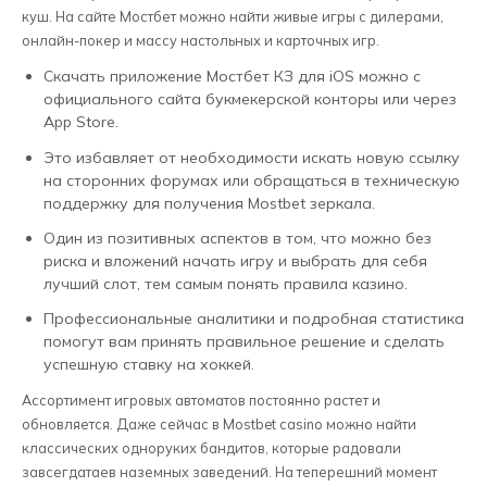
куш. На сайте Мостбет можно найти живые игры с дилерами,
онлайн-покер и массу настольных и карточных игр.
Скачать приложение Мостбет КЗ для iOS можно с
официального сайта букмекерской конторы или через
App Store.
Это избавляет от необходимости искать новую ссылку
на сторонних форумах или обращаться в техническую
поддержку для получения Mostbet зеркала.
Один из позитивных аспектов в том, что можно без
риска и вложений начать игру и выбрать для себя
лучший слот, тем самым понять правила казино.
Профессиональные аналитики и подробная статистика
помогут вам принять правильное решение и сделать
успешную ставку на хоккей.
Ассортимент игровых автоматов постоянно растет и
обновляется. Даже сейчас в Mostbet casino можно найти
классических одноруких бандитов, которые радовали
завсегдатаев наземных заведений. На теперешний момент