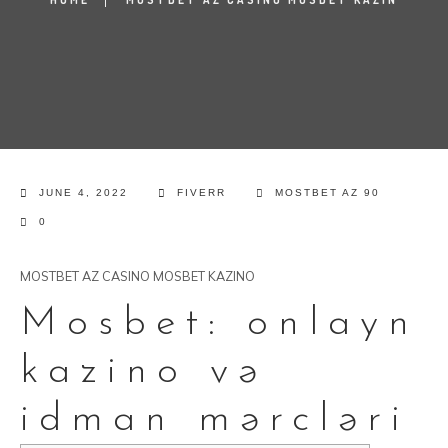
JUNE 4, 2022
FIVERR
MOSTBET AZ 90
0
MOSTBET AZ CASINO MOSBET KAZINO
Mosbet: onlayn
kazino və
idman mərcləri