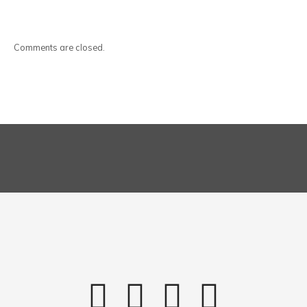
Comments are closed.