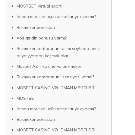
MOSTBET vİrtual sport
İdman mərcləri üçün əmsallar yaxşıdırmı?
Bukmeker bonusları
Xoş gəldin bonusu varmı?
Bukmeker kontorunun rəsmi saytında necə
qeydiyyatdan keçmək olar
Mosbet AZ – kazino və bukmeker
Bukmeker kontorunun lisenziyası varmı?
MOSBET CASINO VƏ İDMAN MƏRCLƏRİ
MOSTBET
İdman mərcləri üçün əmsallar yaxşıdırmı?
Bukmeker bonusları
MOSBET CASINO VƏ İDMAN MƏRCLƏRİ