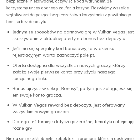
bezpieczne i niezawodne, oczywiście pod warunkiem, że
korzystamy unces godnego zaufania kasyna. Rozwiejmy wszelkie
wątpliwości dotyczące bezpieczeństwa korzystania z powitalnego
bonusu bez depozytu.
Jednym se sposobów na darmową grę w Vulkan vegas jest
skorzystanie z aktualnej oferty na bonus bez depozytu.
Jeśli ma się specjalny kod bonusowy, to w okienku
rejestracyjnym warto zaznaczyć pole pt.
Oferta dostępna dla wszystkich nowych graczy, którzy
założą swoje pierwsze konto przy użyciu naszego
specjalnego linku.
Bonus ujrzysz w sekcji „Bonusy”, po tym, jak zalogujesz się
em swoje konto gracza.
W Vulkan Vegas reward bez depozytu jest oferowany
wszystkim nowym graczom.
Dlatego też turnieje dotyczą przeróżnej tematyki i obejmują
różne gry.
Nie da się przejść obojętnie obok takich promocji, które są dosłownie