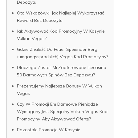
Depozytu
Oto Wskazówki, Jak Najlepiej Wykorzystać
Reward Bez Depozytu
Jak Aktywować Kod Promocyjny W Kasynie
Vulkan Vegas?
Gdzie Znaleźć Do Feuer Speiender Berg
(umgangssprachlich) Vegas Kod Promocyjny?
Dlaczego Zostali Mi Zaoferowane Icecasino
50 Darmowych Spinów Bez Depozytu?
Prezentujemy Najlepsze Bonusy W Vulkan
Vegas
Czy W Promocji Em Darmowe Pieniądze
Wymagany Jest Specjalny Vulkan Vegas Kod
Promocyjny, Aby Aktywować Ofertę?
Pozostałe Promocje W Kasynie