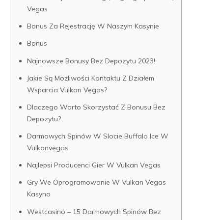
Vegas
Bonus Za Rejestrację W Naszym Kasynie
Bonus
Najnowsze Bonusy Bez Depozytu 2023!
Jakie Są Możliwości Kontaktu Z Działem
Wsparcia Vulkan Vegas?
Dlaczego Warto Skorzystać Z Bonusu Bez
Depozytu?
Darmowych Spinów W Slocie Buffalo Ice W
Vulkanvegas
Najlepsi Producenci Gier W Vulkan Vegas
Gry We Oprogramowanie W Vulkan Vegas
Kasyno
Westcasino – 15 Darmowych Spinów Bez