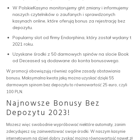
W PolskieKasyno monitorujemy ght zmiany i informujemy
naszych czytelników o zaufanych i sprawdzonych
kasynach online, które oferują bonus za rejestrację bez
depozytu.
Popularny slot od firmy Endorphina, który został wydany t
2021 roku.
Uzyskane środki z 50 darmowych spinów na slocie Book
od Deceased są dodawane do konta bonusowego.
W promocji obowiązują również ogólne zasady obstawiania
bonusu. Maksymalna kwota jaką można uzyskać dzięki 55
darmowym spinom bez depozytu to równowartość 25 euro, czyli
100 PLN.
Najnowsze Bonusy Bez
Depozytu 2023!
Możesz więc swobodnie wypróbować niektóre automaty, zanim
zdecydujesz się zainwestować swoje środki. W naszym kasynie
internetowym na dzień dobry zyskać można równowartość nawet zł