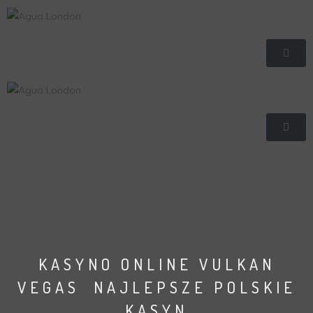
KASYNO ONLINE VULKAN
VEGAS ️ NAJLEPSZE POLSKIE
KASYN