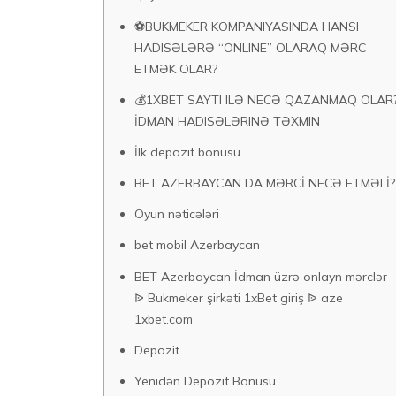
⚽BUKMEKER KOMPANIYASINDA HANSI
HADISƏLƏRƏ “ONLINE” OLARAQ MƏRC
ETMƏK OLAR?
💰1XBET SAYTI ILƏ NECƏ QAZANMAQ OLAR
İDMAN HADISƏLƏRINƏ TƏXMIN
İlk depozit bonusu
BET AZERBAYCAN DA MƏRCİ NECƏ ETMƏLİ?
Oyun nəticələri
bet mobil Azerbaycan
BET Azerbaycan İdman üzrə onlayn mərclər
ᐉ Bukmeker şirkəti 1xBet giriş ᐉ aze
1xbet.com
Depozit
Yenidən Depozit Bonusu