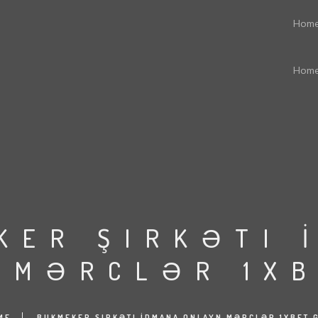
Hom
Hom
KER ŞIRKƏTI 
 MƏRCLƏR 1XB
ME
BUKMEKER ŞIRKƏTI İDMANA ONLAYN MƏRCLƏR 1XBET G