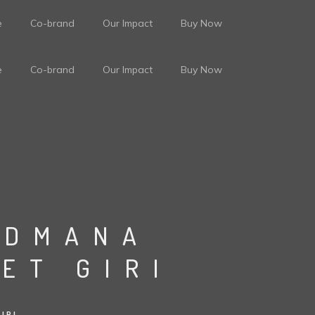
e
Co-brand
Our Impact
Buy Now
e
Co-brand
Our Impact
Buy Now
İDMANA
ET GIRI
IRI