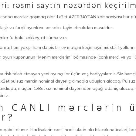
i: rəsmi saytın nəzərdən keçirilm
saba mərclər qoymaq olar 1xBet AZERBAYCAN kompaniyası hər gün «
ləşir və fərqli oyunların əmsalını təyin etməkdən məsuldur.
merika futbolu, xokkey, at sürmə və s.
nra, həm yaxşı, həm də pis bir ev matçını keçirməyin müxtəlif yolların
r oyun kuponunun “Mənim mərclərim” bölməsində (canlı mərc) və ya “
və risk tələb etməyən yeni oyunçular üçün xoş hədiyyələrdir. Siz həm
 1xBet pulsuz mərcin nominal dəyəri çıxılmaqla uduşları alacaq. Puls
qazandıqda, müştəri 1xBet az nominal dəyərindən aşağı ödəniş alacaq
iniz.
n CANLI mərclərin 
ir?
da qəbul olunur. Hadisələrin cəmi, hadisələrin ola biləcək nəticələri, had