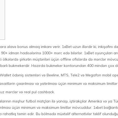
a əlavə bonus almaq imkanı verir. 1xBet uzun illərdir ki, inkişafını də
i 90+ idman hadisələrinə 1000+ mərc edə bilərlər. 1xBet oyunçuları a
lkələrdə şirkətin müştəriləri üçün offline ofislərdə də mərclər mövcu
tibarlı bukmekerdir. Hazırda bukmeker kontorundan 400 mindən çox daim
Wallet ödəniş sistemləri və Beeline, MTS, Tele2 və Megafon mobil oper
əsaitlərin çıxarılması və yatırılması üçün minimum və maksimum limitl
suz mərclər və real pul cashback.
larının məşhur futbol matçları ilə yanaşı, iştirakçılar Amerika və ya Tü
atırılması üçün minimum və maksimum limitlər mövcuddur. 1xbet bağlan
rahatlıq təmin edir. Bu bölmədə müxtəlif alternativlər təklif olundu