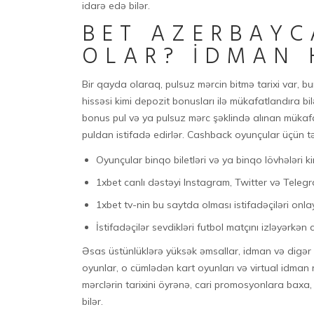
idarə edə bilər.
BET AZERBAYC
OLAR? İDMAN
Bir qayda olaraq, pulsuz mərcin bitmə tarixi var, 
hissəsi kimi depozit bonusları ilə mükafatlandıra b
bonus pul və ya pulsuz mərc şəklində alınan mükafa
puldan istifadə edirlər. Cashback oyunçular üçün tə
Oyunçular binqo biletləri və ya binqo lövhələri ki
1xbet canlı dəstəyi Instagram, Twitter və Telegram
1xbet tv-nin bu saytda olması istifadəçiləri onl
İstifadəçilər sevdikləri futbol matçını izləyərkən c
Əsas üstünlüklərə yüksək əmsallar, idman və digər 
oyunlar, o cümlədən kart oyunları və virtual idman n
mərclərin tarixini öyrənə, cari promosyonlara baxa, 
bilər.