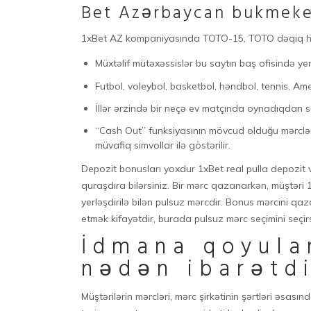
Bet Azərbaycan bukmeker
1xBet AZ kompaniyasında TOTO-15, TOTO dəqiq he
Müxtəlif mütəxəssislər bu saytın baş ofisində yer
Futbol, ​​voleybol, basketbol, ​​həndbol, tennis, A
İllər ərzində bir neçə ev matçında oynadıqdan so
“Cash Out” funksiyasının mövcud olduğu mərclə
müvafiq simvollar ilə göstərilir.
Depozit bonusları yoxdur 1xBet real pulla depozit 
quraşdıra bilərsiniz. Bir mərc qazanarkən, müştəri
yerləşdirilə bilən pulsuz mərcdir. Bonus mərcini 
etmək kifayətdir, burada pulsuz mərc seçimini seçirs
İdmana qoyula
nədən ibarətd
Müştərilərin mərcləri, mərc şirkətinin şərtləri əsasın