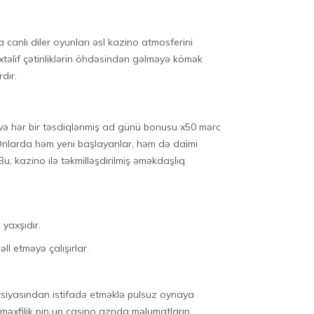
a canlı diler oyunları əsl kazino atmosferini
xtəlif çətinliklərin öhdəsindən gəlməyə kömək
dır.
ə hər bir təsdiqlənmiş ad günü bonusu x50 mərc
Onlarda həm yeni başlayanlar, həm də daimi
u, kazino ilə təkmilləşdirilmiş əməkdaşlıq
yaxşıdır.
l etməyə çalışırlar.
rsiyasından istifadə etməklə pulsuz oynaya
 məxfilik pin up casino aznda məlumatların