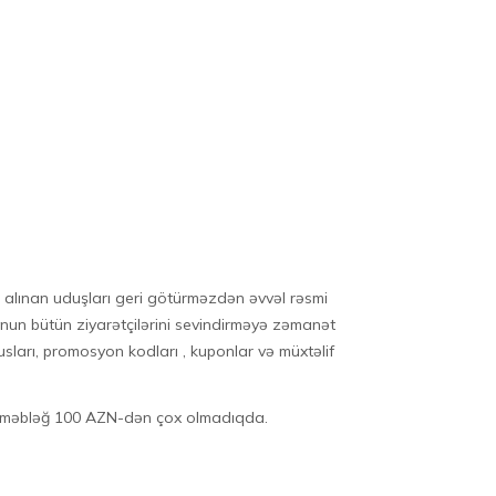
n alınan uduşları geri götürməzdən əvvəl rəsmi
bunun bütün ziyarətçilərini sevindirməyə zəmanət
usları, promosyon kodları , kuponlar və müxtəlif
q məbləğ 100 AZN-dən çox olmadıqda.