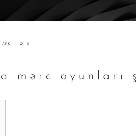
P APK
0
 mərc oyunları ş