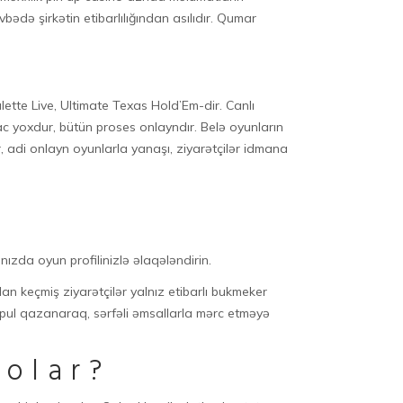
övbədə şirkətin etibarlılığından asılıdır. Qumar
lette Live, Ultimate Texas Hold’Em-dir. Canlı
ac yoxdur, bütün proses onlayndır. Belə oyunların
r, adi onlayn oyunlarla yanaşı, ziyarətçilər idmana
zda oyun profilinizlə əlaqələndirin.
an keçmiş ziyarətçilər yalnız etibarlı bukmeker
l pul qazanaraq, sərfəli əmsallarla mərc etməyə
 olar?