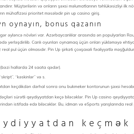
qlandırır. Müştərilərin və onların şəxsi məlumatlarının təhlükəsizliyi ilk n
rın mühafizəsi prioritet məsələdir
pin up casino giriş
.
yn oynayın, bonus qazanın
igər əyləncə növləri var. Azərbaycanlılar arasında ən populyarları Rou
ədə yerləşdirilib. Canlı oyunları oynamaq üçün onları yükləməyə ehtiy
real pul üçün olmasıdır. Pin Up şirkəti çoxşaxəli fəaliyyətlə məşğuldu
r (bəzi hallarda 24 saata qədər).
kript”, “kəskinlər” və s.
atdan keçdikdən dərhal sonra onu bukmeker kontorunun şəxsi hesabını
çiləri sürətli qeydiyyatdan keçə biləcəklər. Pin Up casino qeydiyyatd
rindən istifadə edə biləcəklər. Bu, idman və eSports yarışlarında rea
eydiyyatdan keçmək