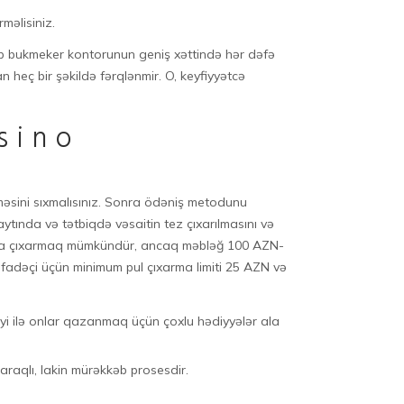
məlisiniz.
 Up bukmeker kontorunun geniş xəttində hər dəfə
heç bir şəkildə fərqlənmir. O, keyfiyyətcə
sino
məsini sıxmalısınız. Sonra ödəniş metodunu
ytında və tətbiqdə vəsaitin tez çıxarılmasını və
n da çıxarmaq mümkündür, ancaq məbləğ 100 AZN-
tifadəçi üçün minimum pul çıxarma limiti 25 AZN və
yi ilə onlar qazanmaq üçün çoxlu hədiyyələr ala
maraqlı, lakin mürəkkəb prosesdir.