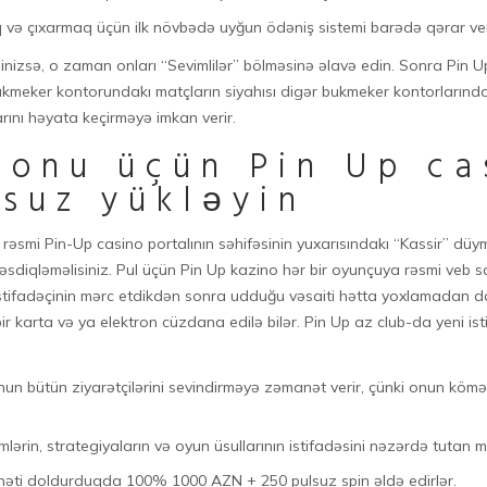
 və çıxarmaq üçün ilk növbədə uyğun ödəniş sistemi barədə qərar ver
sinizsə, o zaman onları “Sevimlilər” bölməsinə əlavə edin. Sonra Pin
kmeker kontorundakı matçların siyahısı digər bukmeker kontorlarından 
rını həyata keçirməyə imkan verir.
fonu üçün Pin Up ca
suz yükləyin
əsmi Pin-Up casino portalının səhifəsinin yuxarısındakı “Kassir” düy
təsdiqləməlisiniz. Pul üçün Pin Up kazino hər bir oyunçuya rəsmi veb sa
 istifadəçinin mərc etdikdən sonra udduğu vəsaiti hətta yoxlamada
r karta və ya elektron cüzdana edilə bilər. Pin Up az club-da yeni is
un bütün ziyarətçilərini sevindirməyə zəmanət verir, çünki onun kömə
mlərin, strategiyaların və oyun üsullarının istifadəsini nəzərdə tutan 
əti doldurduqda 100% 1000 AZN + 250 pulsuz spin əldə edirlər.