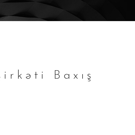
irkəti Baxış