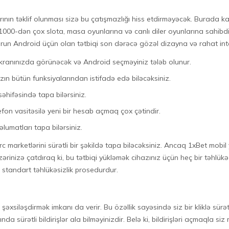
ının təklif olunması sizə bu çatışmazlığı hiss etdirməyəcək. Burada
000-dən çox slota, masa oyunlarına və canlı diler oyunlarına sahibdir
torun Android üçün olan tətbiqi son dərəcə gözəl dizayna və rahat int
kranınızda görünəcək və Android seçməyiniz tələb olunur.
ın bütün funksiyalarından istifadə edə biləcəksiniz.
səhifəsində tapa bilərsiniz.
fon vasitəsilə yeni bir hesab açmaq çox çətindir.
matları tapa bilərsiniz.
 marketlərini sürətli bir şəkildə tapa biləcəksiniz. Ancaq 1xBet mobi
ərinizə çatdıraq ki, bu tətbiqi yükləmək cihazınız üçün heç bir təhlü
standart təhlükəsizlik prosedurdur.
şəxsiləşdirmək imkanı da verir. Bu özəllik sayəsində siz bir kliklə sürətl
da sürətli bildirişlər ala bilməyinizdir. Belə ki, bildirişləri açmaqla 