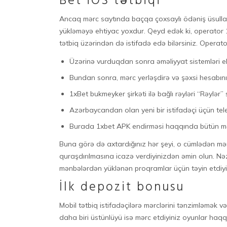
Bet iOS tətbiqi
Ancaq mərc saytında baçqa çoxsaylı ödəniş üsullar
yükləməyə ehtiyac yoxdur. Qeyd edək ki, operator 1
tətbiq üzərindən də istifadə edə bilərsiniz. Opera
Üzərinə vurduqdan sonra əməliyyat sistemləri e
Bundan sonra, mərc yerləşdirə və şəxsi hesabınız
1xBet bukmeyker şirkəti ilə bağlı rəyləri “Rəylər” 
Azərbaycandan olan yeni bir istifadəçi üçün tele
Burada 1xbet APK endirməsi haqqında bütün məlu
Buna görə də axtardığınız hər şeyi, o cümlədən mərc
quraşdırılmasına icazə verdiyinizdən əmin olun. Nəz
mənbələrdən yüklənən proqramlar üçün təyin etdiyi 
İlk depozit bonusu
Mobil tətbiq istifadəçilərə mərclərini tənzimləmək və 
daha biri üstünlüyü isə mərc etdiyiniz oyunlar haqqın