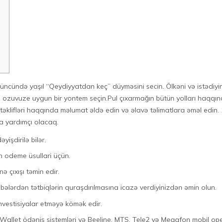
küncündə yaşıl “Qeydiyyatdan keç” düyməsini secin. Ölkəni və istədiyi
n ozuvuze uygun bir yontem seçin.Pul çıxarmağın bütün yolları haqq
əklifləri haqqında məlumat əldə edin və əlavə təlimatlara əməl edin. 1
a yardımçı olacaq.
işdirilə bilər.
 odeme üsullari üçün.
 çıxışı təmin edir.
lərdən tətbiqlərin quraşdırılmasına icazə verdiyinizdən əmin olun.
estisiyalar etməyə kömək edir.
Wallet ödəniş sistemləri və Beeline, MTS, Tele2 və Megafon mobil oper