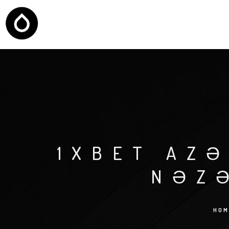
1XBET AZƏ
NƏZ
HOM