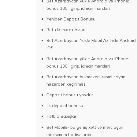
Bet Azərbaycan yükle Android və iPhone:
bonus 100 , giriş, idman mərcləri
Yenidən Depozit Bonusu
Bet-də mərc növləri
Bet Azerbaycan Yükle Mobil Az Indir Android
iOS
Bet Azərbaycan yükle Android və iPhone:
bonus 100 , giriş, idman mərcləri
Bet Azərbaycan bukmekeri: rəsmi saytın
nəzərdən keçirilməsi
Depozit bonusu yoxdur
İlk depozit bonusu
Tətbiq Baxışları
Bet Mobile- bu geniş xətt və mərc üçün
maksimum hadisələrdir