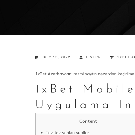
JULY 13, 2022
FIVERR
1XBET A
1xBet Azərbaycan: rəsmi saytın nəzərdən keçirilmə
1xBet Mobil
Uygulama In
Content
Tez-tez verilən suallar