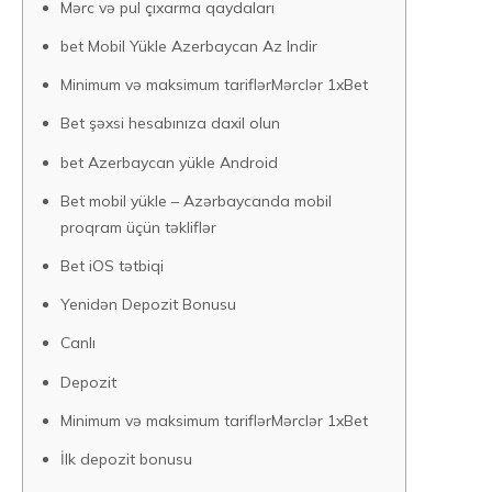
Mərc və pul çıxarma qaydaları
bet Mobil Yükle Azerbaycan Az Indir
Minimum və maksimum tariflərMərclər 1xBet
Bet şəxsi hesabınıza daxil olun
bet Azerbaycan yükle Android
Bet mobil yükle – Azərbaycanda mobil
proqram üçün təkliflər
Bet iOS tətbiqi
Yenidən Depozit Bonusu
Canlı
Depozit
Minimum və maksimum tariflərMərclər 1xBet
İlk depozit bonusu