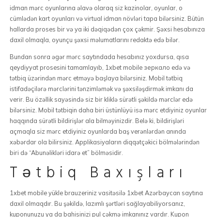
idman mərc oyunlarına əlavə olaraq siz kazinolar, oyunlar, o
cümlədən kart oyunları və virtual idman növləri tapa bilərsiniz. Bütün
hallarda proses bir və ya iki dəqiqədən çox çəkmir. Şəxsi hesabınıza
daxil olmaqla, oyunçu şəxsi məlumatlarını redaktə edə bilər.
Bundan sonra əgər mərc saytındada hesabınız yoxdursa, qısa
qeydiyyat prosesini tamamlayıb, 1xbet mobile зеркало edə və
tətbiq üzərindən mərc etməyə başlaya bilərsiniz. Mobil tətbiq
istifadəçilərə mərclərini tənzimləmək və şəxsiləşdirmək imkanı da
verir. Bu özəllik sayəsində siz bir kliklə sürətli şəkildə mərclər edə
bilərsiniz. Mobil tətbiqin daha biri üstünlüyü isə mərc etdiyiniz oyunlar
haqqında sürətli bildirişlər ala bilməyinizdir. Belə ki, bildirişləri
açmaqla siz mərc etdiyiniz oyunlarda baş verənlərdən anında
xəbərdar ola bilirsiniz. Applikasiyaların diqqətçəkici bölmələrindən
biri də “Abunəlikləri idarə et” bölməsidir.
Tətbiq Baxışları
1xbet mobile yükle brauzeriniz vasitəsilə 1xbet Azərbaycan saytına
daxil olmaqdır. Bu şəkildə, lazımlı şərtləri sağlayabiliyorsanız,
kuponunuzu ya da bahisinizi pul çəkmə imkanınız vardır. Kupon