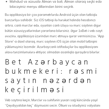
Məhdud və xüsusilə Alman və bəli, Alman olaraq seçki edə
biləcəyiniz menyu dillərindən birini seçirik.
Bu applikasiya bir çox parametrlərdə Android üçün olan tətbiqlə
bənzərliyə sahibdir. Siz iOS tətbiqi ilə hərəkət halında hesabınızı
artıra, canlı mərclər edə, oyunları canlı izləyə və mərc saytının digər
bütün xüsusiyyətlərindən yararlana bilərsiniz. Əgər 1xBet-i veb-sayt
əvəzinə, applikasiya üzərindən mərc etməyə qərar vermisinizsə, “App
Store”-a daxil olaraq, mərc saytının iOS üçün olan mobil tətbiqini
yükləməyiniz lazımdır. Azərbaycanlı istifadəçilər bu applikasiyanı
əlavə tənzimləmələrə ehtiyac olmadan asanlıqla quraşdıra bilərlər.
Bet Azərbaycan
bukmekeri: rəsmi
saytın nəzərdən
keçirilməsi
Veb saytına keçin, Mərclər və səhifənin yuxarı sağ küncündə yaşıl
“Qeydiyyatdan keç” düyməsini secin. Ölkəni və istədiyiniz valyutanı