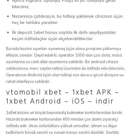
Ayrıca İngiltərə, İspaniya, Polşa və ya Türkiyəyə gedə
bilərsiniz.
Nəzərinizə çatdıraq ki, bu tətbiqi yükləmək cihazınız üçün
heç bir təhlükə yaratmır.
İlk depozit 1xbet bonus saytda ilk dəfə qeydiyyatdan
keçən istifadəçilər üçün əlçatandırMərclər.
Burada kazino oyunları oynamaq üçün əlavə proqram yükləməyə
ehtiyac yoxdur. Qeyd edək ki, operator 1000-dən çox slota, masa
oyunlarına və canlı diler oyunlarına sahibdir. Bir android cihaza
sahibsinizsə, mərc saytını tətbiq üzərindən də istifadə edə bilərsiniz.
Operatorun Android üçün olan tətbiqi son dərəcə gözəl dizayna və
rahat interfeysə sahibdir.
vtomobil xbet – 1xbet APK –
1xbet Android – iOS – indir
1xBet kazino ən böyük beynəlxalq bukmeker kontorlarından biridir.
Hazırda bukmeker kontorundan 400 mindən çox daimi ziyarətçi
istifadə edir. Əsas üstünlüklərə yüksək əmsallar, idman və digər
tədbirlərin böyük seçimi və zəngin bonus seçimi daxildir. Saytda