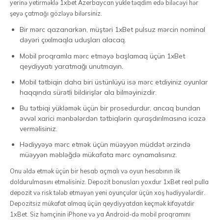
yerinə yetirməklə 1xbet Azerbaycan yukle təqdim edə biləcəyi hər
şeyə çatmağı gözləyə bilərsiniz.
Bir mərc qazanarkən, müştəri 1xBet pulsuz mərcin nominal
dəyəri çıxılmaqla uduşları alacaq.
Mobil proqramla mərc etməyə başlamaq üçün 1xBet
qeydiyyatı yaratmağı unutmayın.
Mobil tətbiqin daha biri üstünlüyü isə mərc etdiyiniz oyunlar
haqqında sürətli bildirişlər ala bilməyinizdir.
Bu tətbiqi yükləmək üçün bir prosedurdur, ancaq bundan
əvvəl xarici mənbələrdən tətbiqlərin quraşdırılmasına icazə
verməlisiniz.
Hədiyyəyə mərc etmək üçün müəyyən müddət ərzində
müəyyən məbləğdə mükafata mərc oynamalısınız.
Onu əldə etmək üçün bir hesab açmalı və oyun hesabının ilk
doldurulmasını etməlisiniz. Depozit bonusları yoxdur 1xBet real pulla
depozit və risk tələb etməyən yeni oyunçular üçün xoş hədiyyələrdir.
Depozitsiz mükafat almaq üçün qeydiyyatdan keçmək kifayətdir
1xBet. Siz həmçinin iPhone və ya Android-də mobil proqramını