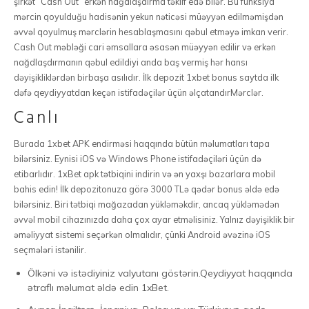
şirkət “Cash Out” erkən nağdlaşdırma təklif edə bilər. Bu funksiya
mərcin qoyulduğu hadisənin yekun nəticəsi müəyyən edilməmişdən
əvvəl qoyulmuş mərclərin hesablaşmasını qəbul etməyə imkan verir.
Cash Out məbləği cari əmsallara əsasən müəyyən edilir və erkən
nağdlaşdırmanın qəbul edildiyi anda baş vermiş hər hansı
dəyişikliklərdən birbaşa asılıdır. İlk depozit 1xbet bonus saytda ilk
dəfə qeydiyyatdan keçən istifadəçilər üçün əlçatandırMərclər.
Canlı
Burada 1xbet APK endirməsi haqqında bütün məlumatları tapa
bilərsiniz. Eynisi iOS və Windows Phone istifadəçiləri üçün də
etibarlıdır. 1xBet apk tətbiqini indirin və ən yaxşı bazarlara mobil
bahis edin! İlk depozitonuza görə 3000 TLə qədər bonus əldə edə
bilərsiniz. Biri tətbiqi mağazadan yükləməkdir, ancaq yükləmədən
əvvəl mobil cihazınızda daha çox ayar etməlisiniz. Yalnız dəyişiklik bir
əməliyyat sistemi seçərkən olmalıdır, çünki Android əvəzinə iOS
seçmələri istənilir.
Ölkəni və istədiyiniz valyutanı göstərin.Qeydiyyat haqqında
ətraflı məlumat əldə edin 1xBet.