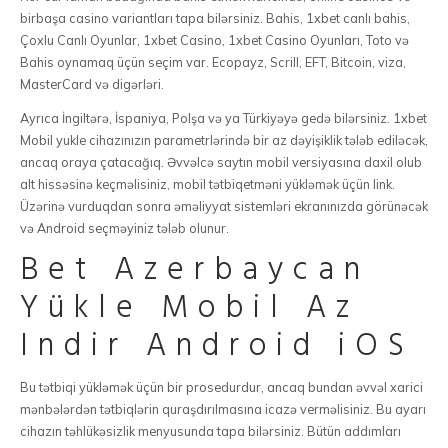
birbaşa casino variantları tapa bilərsiniz. Bahis, 1xbet canlı bahis,
Çoxlu Canlı Oyunlar, 1xbet Casino, 1xbet Casino Oyunları, Toto və
Bahis oynamaq üçün seçim var. Ecopayz, Scrill, EFT, Bitcoin, viza,
MasterCard və digərləri.
Ayrıca İngiltərə, İspaniya, Polşa və ya Türkiyəyə gedə bilərsiniz. 1xbet
Mobil yukle cihazınızın parametrlərində bir az dəyişiklik tələb ediləcək,
ancaq oraya çatacağıq. Əvvəlcə saytın mobil versiyasına daxil olub
alt hissəsinə keçməlisiniz, mobil tətbiqetməni yükləmək üçün link.
Üzərinə vurduqdan sonra əməliyyat sistemləri ekranınızda görünəcək
və Android seçməyiniz tələb olunur.
Bet Azerbaycan
Yükle Mobil Az
Indir Android iOS
Bu tətbiqi yükləmək üçün bir prosedurdur, ancaq bundan əvvəl xarici
mənbələrdən tətbiqlərin quraşdırılmasına icazə verməlisiniz. Bu ayarı
cihazın təhlükəsizlik menyusunda tapa bilərsiniz. Bütün addımları